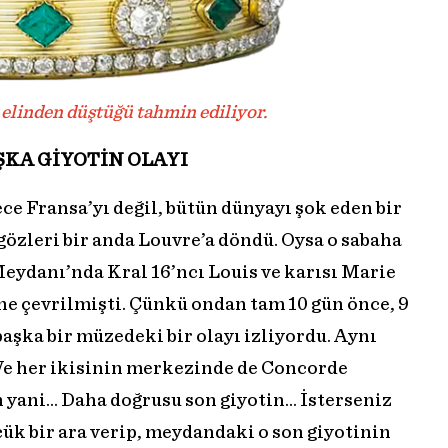
n elinden düştüğü tahmin ediliyor.
ŞKA GİYOTİN OLAYI
e Fransa’yı değil, bütün dünyayı şok eden bir
gözleri bir anda Louvre’a döndü. Oysa o sabaha
eydanı’nda Kral 16’ncı Louis ve karısı Marie
ne çevrilmişti. Çünkü ondan tam 10 gün önce, 9
aşka bir müzedeki bir olayı izliyordu. Aynı
. Ve her ikisinin merkezinde de Concorde
n yani… Daha doğrusu son giyotin… İsterseniz
ük bir ara verip, meydandaki o son giyotinin