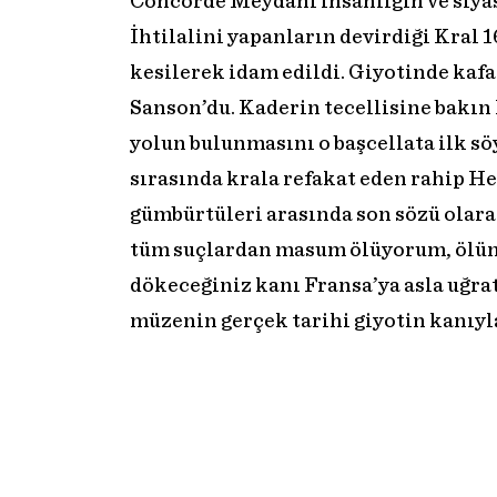
Concorde Meydanı insanlığın ve siyas
İhtilalini yapanların devirdiği Kral 1
kesilerek idam edildi. Giyotinde kafa
Sanson’du. Kaderin tecellisine bakın 
yolun bulunmasını o başcellata ilk söy
sırasında krala refakat eden rahip H
gümbürtüleri arasında son sözü olara
tüm suçlardan masum ölüyorum, ölüm
dökeceğiniz kanı Fransa’ya asla uğr
müzenin gerçek tarihi giyotin kanıyl