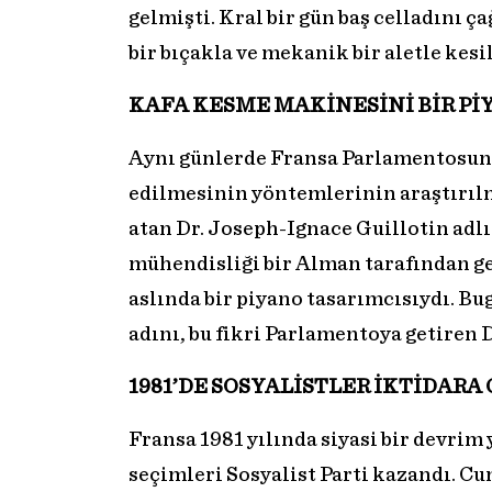
gelmişti. Kral bir gün baş celladını ça
bir bıçakla ve mekanik bir aletle kesi
KAFA KESME MAKİNESİNİ BİR Pİ
Aynı günlerde Fransa Parlamentosun
edilmesinin yöntemlerinin araştırıl
atan Dr. Joseph-Ignace Guillotin adlı
mühendisliği bir Alman tarafından ge
aslında bir piyano tasarımcısıydı. Bug
adını, bu fikri Parlamentoya getiren D
1981’DE SOSYALİSTLER İKTİDAR
Fransa 1981 yılında siyasi bir devrim 
seçimleri Sosyalist Parti kazandı. 