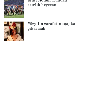
Mikrofonun ucundan
asırlık heyecan
Yüzyılın zarafetine şapka
çıkarmak