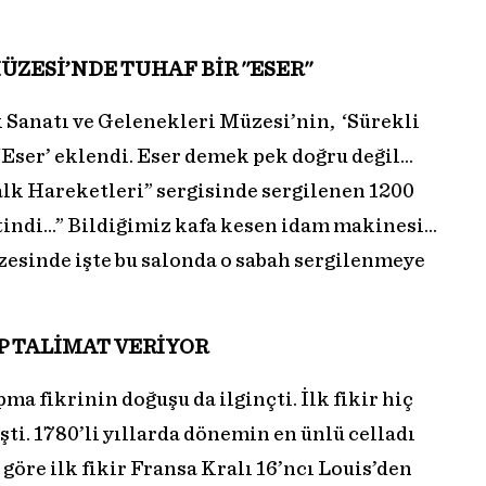
ZESİ’NDE TUHAF BİR ''ESER''
 Sanatı ve Gelenekleri Müzesi’nin, ‘Sürekli
 ‘Eser’ eklendi. Eser demek pek doğru değil…
Halk Hareketleri” sergisinde sergilenen 1200
otindi…” Bildiğimiz kafa kesen idam makinesi…
zesinde işte bu salonda o sabah sergilenmeye
IP TALİMAT VERİYOR
a fikrinin doğuşu da ilginçti. İlk fikir hiç
i. 1780’li yıllarda dönemin en ünlü celladı
öre ilk fikir Fransa Kralı 16’ncı Louis’den