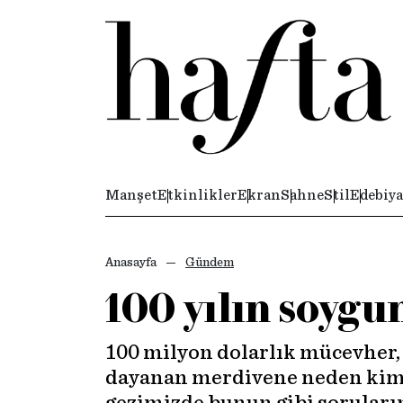
Manşet
Etkinlikler
Ekran
Sahne
Stil
Edebiya
Anasayfa
Gündem
100 yılın soygu
100 milyon dolarlık mücevher,
dayanan merdivene neden kims