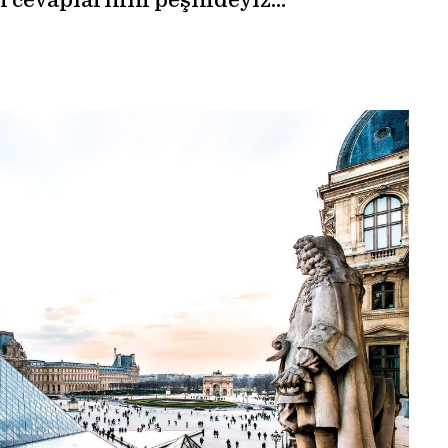
n cevaplarının peşindeyiz…