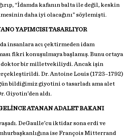
ğırıp, “İdamda kafanın balta ile değil, keskin
lmesinin daha iyi olacağını” söylemişti.
YANO YAPIMCISI TASARLIYOR
da insanlara acı çektirmeden idam
ması fikri konuşulmaya başlamış. Bunu ortaya
 doktor bir milletvekiliydi. Ancak işin
rçekleştirildi. Dr. Antoine Louis (1723–1792)
ün bildiğimiz giyotini o tasarladı ama alet
r. Giyotin’den aldı.
A GELİNCE ATANAN ADALET BAKANI
yaşadı. DeGaulle’cu iktidar sona erdi ve
Cumhurbaşkanlığına ise François Mitterrand