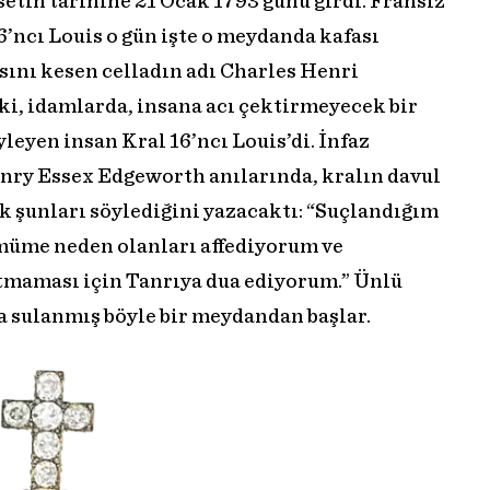
etin tarihine 21 Ocak 1793 günü girdi. Fransız
6’ncı Louis o gün işte o meydanda kafası
sını kesen celladın adı Charles Henri
ki, idamlarda, insana acı çektirmeyecek bir
leyen insan Kral 16’ncı Louis’di. İnfaz
enry Essex Edgeworth anılarında, kralın davul
k şunları söylediğini yazacaktı: “Suçlandığım
üme neden olanları affediyorum ve
atmaması için Tanrıya dua ediyorum.” Ünlü
a sulanmış böyle bir meydandan başlar.