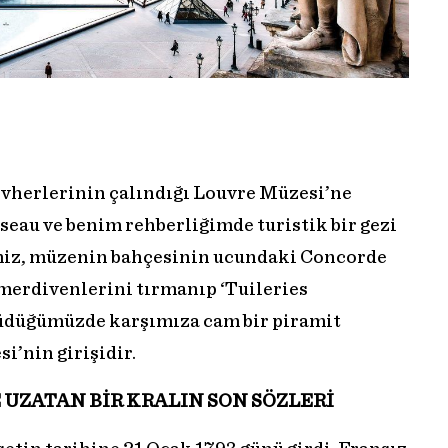
vherlerinin çalındığı Louvre Müzesi’ne
eau ve benim rehberliğimde turistik bir gezi
miz, müzenin bahçesinin ucundaki Concorde
erdivenlerini tırmanıp ‘Tuileries
ürüdüğümüzde karşımıza cam bir piramit
i’nin girişidir.
E UZATAN BİR KRALIN SON SÖZLERİ