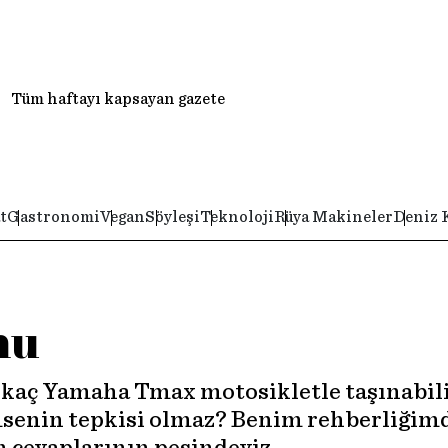
Tüm haftayı kapsayan gazete
t
Gastronomi
Vegan
Söyleşi
Teknoloji
Rüya Makineler
Deniz 
nu
 kaç Yamaha Tmax motosikletle taşınabil
enin tepkisi olmaz? Benim rehberliğimde