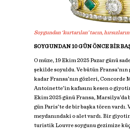
Soygundan ‘kurtarılan’ tacın, hırsızları
SOYGUNDAN 10 GÜN ÖNCE BİR BA
O müze, 19 Ekim 2025 Pazar günü sadec
şekilde soyuldu. Ve bütün Fransa’nın 
kadar Fransa’nın gözleri, Concorde M
Antoinette’in kafasını kesen o giyoti
Ekim 2025 günü Fransa, Marsilya’da b
gün Paris’te de bir başka tören vardı
meydanındaki o alet vardı. Bir giyoti
turistik Louvre soygunu gezimize küç