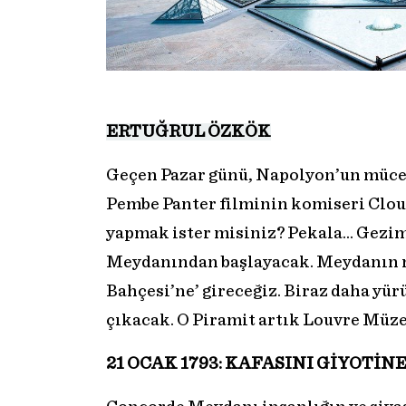
ERTUĞRUL ÖZKÖK
Geçen Pazar günü, Napolyon’un müce
Pembe Panter filminin komiseri Clous
yapmak ister misiniz? Pekala… Gezi
Meydanından başlayacak. Meydanın m
Bahçesi’ne’ gireceğiz. Biraz daha y
çıkacak. O Piramit artık Louvre Müzes
21 OCAK 1793: KAFASINI GİYOTİN