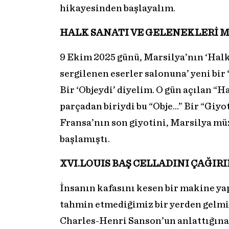
hikayesinden başlayalım.
HALK SANATI VE GELENEKLERİ MÜ
9 Ekim 2025 günü, Marsilya’nın ‘Halk
sergilenen eserler salonuna’ yeni bir
Bir ‘Objeydi’ diyelim. O gün açılan “
parçadan biriydi bu “Obje…” Bir “Giy
Fransa’nın son giyotini, Marsilya mü
başlamıştı.
XVI.LOUIS BAŞ CELLADINI ÇAĞIR
İnsanın kafasını kesen bir makine yapm
tahmin etmediğimiz bir yerden gelmişt
Charles-Henri Sanson’un anlattığına g