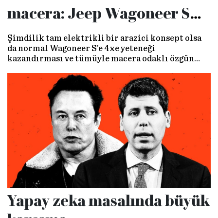
macera: Jeep Wagoneer S
Trailhawk
Şimdilik tam elektrikli bir arazici konsept olsa
da normal Wagoneer S’e 4xe yeteneği
kazandırması ve tümüyle macera odaklı özgün
Jeep tasarımı “Neden olmasın” dedirtiyor.
Yapay zeka masalında büyük