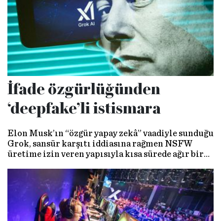
İfade özgürlüğünden
‘deepfake’li istismara
Elon Musk’ın “özgür yapay zekâ” vaadiyle sunduğu
Grok, sansür karşıtı iddiasına rağmen NSFW
üretime izin veren yapısıyla kısa sürede ağır bir
güvenlik ve etik krizi yarattı. Kadın ve çocuk
fotoğrafları üzerinden üretilen cinselleştirilmiş
deepfake’ler, “özgürlük” söyleminin hangi
noktada sorumsuzluğa dayandığını gözler önüne
serdi. Musk’ın yaşananları küçümseyen tavrı
tepkileri büyüttü.