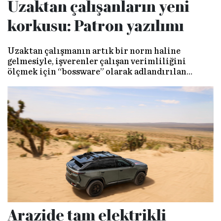
Uzaktan çalışanların yeni
korkusu: Patron yazılımı
Uzaktan çalışmanın artık bir norm haline
gelmesiyle, işverenler çalışan verimliliğini
ölçmek için “bossware” olarak adlandırılan
gözetim yazılımlarına yöneliyor. Bu durum
çalışanların parolalarına kadar yazılanları takip
edebildikleri bir mahrumiyet ihlali
oluştururken, iş yerinde güven, verimlilik ve etik
sorunları beraberinde getiriyor.
Arazide tam elektrikli