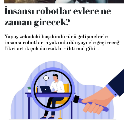
İnsansı robotlar evlere ne
zaman girecek?
Yapay zekadaki baş döndürücü gelişmelerle
insansı robotların yakında dünyayı ele geçireceği
fikri artık çok da uzak bir ihtimal gibi
görünmüyor. Ancak, ortalıkta dolaşan iddialı
videolar ve artan yatırımlara rağmen, bu ‘insansı
devrim’ gerçekten ne kadar yakın?