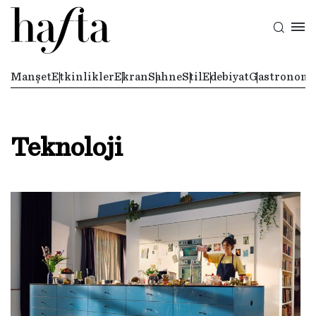
Manşet
Etkinlikler
Ekran
Sahne
Stil
Edebiyat
Gastronomi
Teknoloji