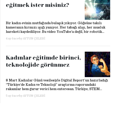
eğitmek ister misiniz?
Bir kadın evinin mutfağında bulaşık yıkıyor. Göğsüne takılı
kameranın kırmızı ışığı yanıyor. Her tabağı alışı, her musluk
hareketi kaydediliyor. Bu video YouTube'a değil, bir robotik
şirketine gidecek. Karşılığında iki saatte 80 dolar kazanacak.
4 ay önce
by
AYTUN ÇELEBI
2026'da iş yapış biçimlerimiz sessizce ama oldukça derinden
dönüşüyor. ABD’li DoorDash, Uber ve Instawork, bir yandan
insansı robotların eğitim altyapısını inşa ediyor.
Kadınlar eğitimde birinci,
teknolojide görünmez
8 Mart Kadınlar Günü vesilesiyle Digital Report’un hazırladığı
“Türkiye’de Kadın ve Teknoloji” araştırma raporundaki
rakamlar hem gurur verici hem enteresan. Türkiye, STEM
mezunlarında kadın oranıyla dünyada birinci sırada.
5 ay önce
by
AYTUN ÇELEBI
Üniversitelerin mühendislik, bilim ve teknoloji bölümlerinden
mezun olan her üç kişiden biri kadın; yüzde 37,4 ile İzlanda'nın,
Japonya'nın, Almanya'nın önünde. Ama kadın işgücü katılım
oranıyla 38 OECD ülkesi arasında son sıradayız.