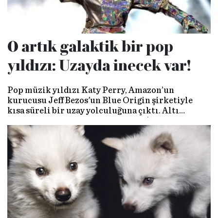
O artık galaktik bir pop
yıldızı: Uzayda inecek var!
Pop müzik yıldızı Katy Perry, Amazon’un
kurucusu Jeff Bezos'un Blue Origin şirketiyle
kısa süreli bir uzay yolculuğuna çıktı. Altı
kadından oluşan ekip, uzayın resmî sınırı olan
Kármán çizgisini, yani deniz seviyesinden 100
kilometre yukarısını aşarak yaklaşık 11 dakikalık
bir yolculuk gerçekleştirdi. Her ne kadar
torunlarının torunlarına kadar anlatılabilecek
bir olay olsa da, bu son derece pahalı şov, Perry’yi
ve hayranlarını mutlu etse de, çevresel ve etik
açıdan etkileri son derece tartışmalı.