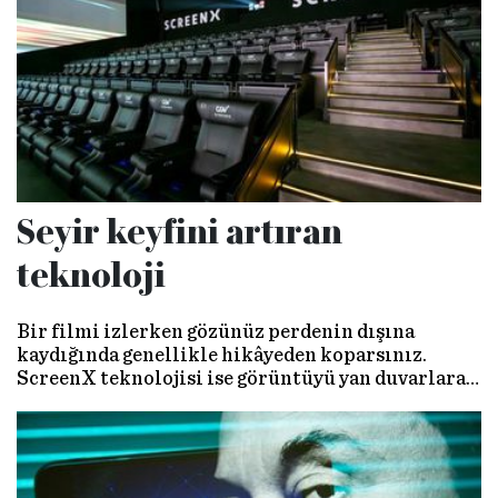
Seyir keyfini artıran
teknoloji
Bir filmi izlerken gözünüz perdenin dışına
kaydığında genellikle hikâyeden koparsınız.
ScreenX teknolojisi ise görüntüyü yan duvarlara
yayarak dikkati merkezden kaçırmak yerine
sahnenin içine çekiyor. Farklı bir sinema keyfi
vadediyor.