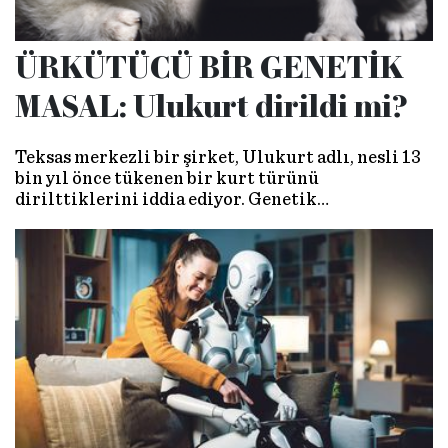
ÜRKÜTÜCÜ BİR GENETİK
MASAL: Ulukurt dirildi mi?
Teksas merkezli bir şirket, Ulukurt adlı, nesli 13
bin yıl önce tükenen bir kurt türünü
dirilttiklerini iddia ediyor. Genetik
teknolojisinden faydalanarak bugünkü kurt geni
üzerinde değişiklik yapan şirket, toplam üç kurdu
adeta görücüye çıkardı. Bilim dünyası bu
gelişmenin gerçekliğine şüpheyle yaklaşırken,
“artık soyu tükense bile hiçbir canlı güvende
değil” esprisinin gerçeklik payı da iç ürpertiyor.