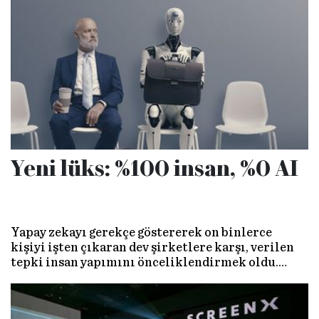
dalga, teknoloji devlerinin dokunulmaz sanılan
tahtlarını sessiz ama derinden sarsıyor.
Yeni lüks: %100 insan, %0 AI
Yapay zekayı gerekçe göstererek on binlerce
kişiyi işten çıkaran dev şirketlere karşı, verilen
tepki insan yapımını önceliklendirmek oldu.
Organik ve doğal akımını artık ‘insan yapımı’
içerikler ve ürünler izliyor. İnsan üretimine olan
talep giderek yükseliyor.