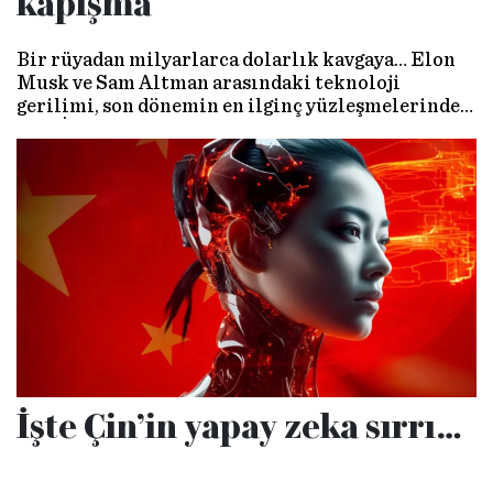
kapışma
Bir rüyadan milyarlarca dolarlık kavgaya… Elon
Musk ve Sam Altman arasındaki teknoloji
gerilimi, son dönemin en ilginç yüzleşmelerinden
biri. İkili, 2015’te OpenAI’ı birlikte kurarak
“yapay zekanın insanlık yararına kullanımını”
vaat etmişti. Ancak şu anda hedeflenen “fayda”dan
çok, milyarlarca dolarlık çekişmelere ve Twitter
benzeri atışmalara şahit oluyoruz.
İşte Çin’in yapay zeka sırrı…