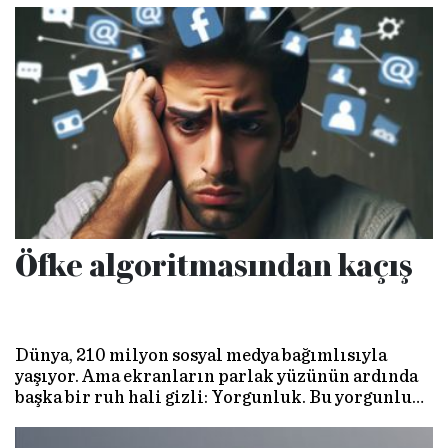
Öfke algoritmasından kaçış
Dünya, 210 milyon sosyal medya bağımlısıyla
yaşıyor. Ama ekranların parlak yüzünün ardında
başka bir ruh hali gizli: Yorgunluk. Bu yorgunluk,
giderek, modern hayatın sessiz ama yaygın
tükenmişliği hâline geliyor. Ve bu görünmez