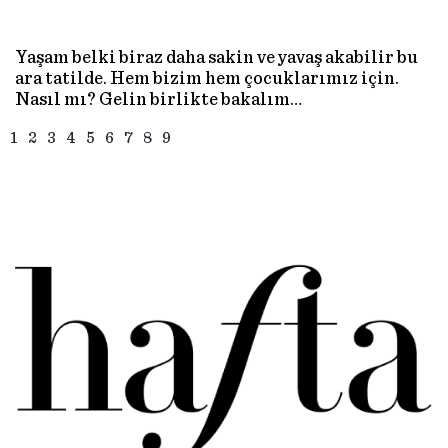
Yaşam belki biraz daha sakin ve yavaş akabilir bu
ara tatilde. Hem bizim hem çocuklarımız için.
Nasıl mı? Gelin birlikte bakalım…
1
2
3
4
5
6
7
8
9