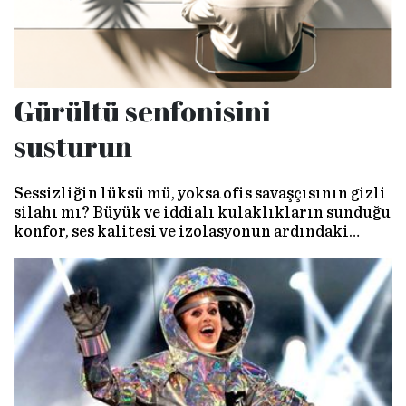
Gürültü senfonisini
susturun
Sessizliğin lüksü mü, yoksa ofis savaşçısının gizli
silahı mı? Büyük ve iddialı kulaklıkların sunduğu
konfor, ses kalitesi ve izolasyonun ardındaki
gerçekleri keşfetmeye hazır olun…