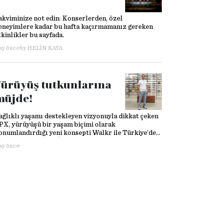
akviminize not edin: Konserlerden, özel
eneyimlere kadar bu hafta kaçırmamanız gereken
tkinlikler bu sayfada.
 ay önce
by
HELIN KAYA
Yürüyüş tutkunlarına
müjde!
ağlıklı yaşamı destekleyen vizyonuyla dikkat çeken
PX, yürüyüşü bir yaşam biçimi olarak
onumlandırdığı yeni konsepti Walkr ile Türkiye’de
ir ilke imza atıyor. İnsanları yeniden adım atmaya,
 ay önce
endileriyle ve doğayla bağ kurmaya teşvik etmek
izyonuyla hayata geçen Walkr, Vadistanbul SPX
ega içerisinde Türkiye’nin ilk “yürüyüş uzmanı
onsepti” olarak kapılarını açıyor.