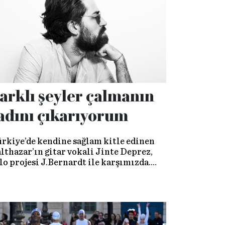
kinliklere ev sahipliği yapacak
ze’nin dönüşüm sürecini İBB Miras
şkanı Oktay Özel’den dinledik.
arklı şeyler çalmanın
adını çıkarıyorum
rkiye’de kendine sağlam kitle edinen
lthazar’ın gitar vokali Jinte Deprez,
lo projesi J.Bernardt ile karşımızda.
tanbul konserini ve yeni planlarını
nuştuk.