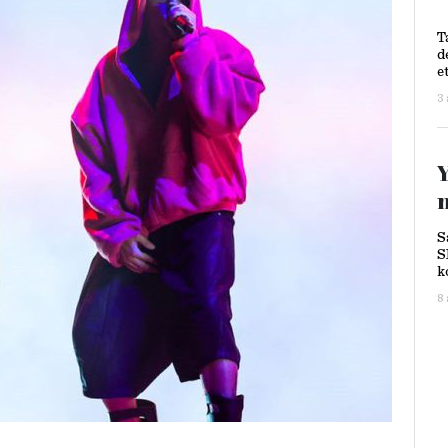
T
d
e
3
S
S
k
b
8
k
v
M
k