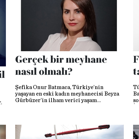
et
Mü
Ba
Gerçek bir meyhane
F
nasıl olmalı?
t
il
Şefika Onur Batmaca, Türkiye’nin
Tü
yaşayan en eski kadın meyhanecisi Beyza
Ba
Gürbüzer’in ilham verici yaşam
so
.
hikayesini bir kitaba dönüştürdü:
İs
‘Meyhane Kültürüne ve Tarihine Kısa Bir
ko
Bakış / Yılların Eskitemediği Meyhaneci
Hatun: Beyza Gürbüzer.’ Bu vesileyle
buluştuk, İstanbul’un ve o eski masaların