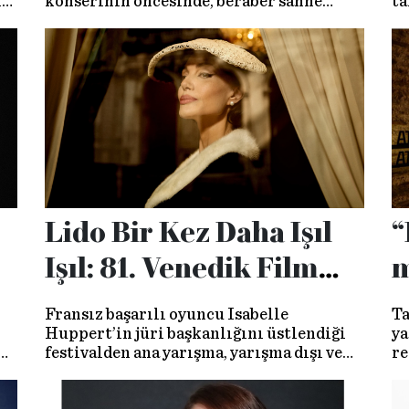
ı
konserinin öncesinde, beraber sahne
ta
ve
alacağı Selda Bağcan’ı, müziğin geçmişini
He
ve bugününü konuştuk.
al
şo
Lido Bir Kez Daha Işıl
“
Işıl: 81. Venedik Film
m
Festivali Başladı!
Fransız başarılı oyuncu Isabelle
Ta
Huppert’in jüri başkanlığını üstlendiği
ya
festivalden ana yarışma, yarışma dışı ve
re
ya
yan bölümlerde tüm sene konuşulması
Cu
olası yapımları derledik.
İs