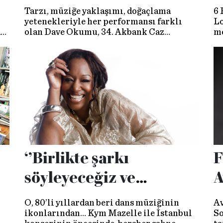
ediyorum
Tarzı, müziğe yaklaşımı, doğaçlama
6 
yetenekleriyle her performansı farklı
Lo
a
olan Dave Okumu, 34. Akbank Caz
mo
Festivali kapsamında sahnedeydi. Konseri
d
r
öncesi müzisyenle sohbet ettik.
‘’Birlikte şarkı
F
söyleyeceğiz ve
A
parıldayacağız!’’
T
O, 80’li yıllardan beri dans müziğinin
Av
ikonlarından… Kym Mazelle ile İstanbul
So