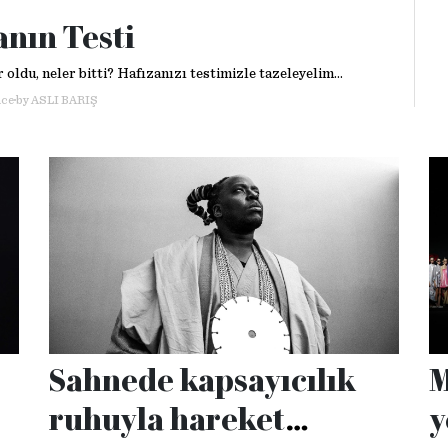
anın Testi
oldu, neler bitti? Hafızanızı testimizle tazeleyelim...
nce
by
ASLI BARIŞ
Sahnede kapsayıcılık
M
ruhuyla hareket
y