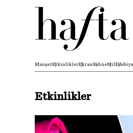
Manşet
Etkinlikler
Ekran
Sahne
Stil
Edebiya
Etkinlikler