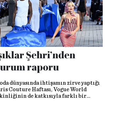
şıklar Şehri’nden
urum raporu
da dünyasında ihtişamın zirve yaptığı
ris Couture Haftası, Vogue World
kinliğinin de katkısıyla farklı bir
vaya büründü. Ancak yer alan
leksiyonlar, bu ruhu ne kadar
çlandırdı?