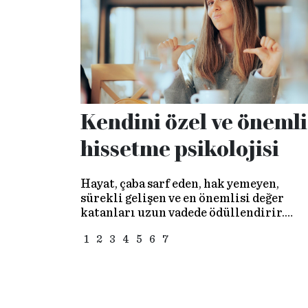
Kendini özel ve önemli
hissetme psikolojisi
Hayat, çaba sarf eden, hak yemeyen,
sürekli gelişen ve en önemlisi değer
katanları uzun vadede ödüllendirir.
Zirvede uzun süre kalabilmek için
1
2
3
4
5
6
7
ihtiyacınız olan şey yetkinlik ve
cesarettir…