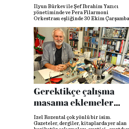
İlyun Bürkev ile Şef İbrahim Yazıcı
yönetiminde ve Pera Filarmoni
Orkestrası eşliğinde 30 Ekim Çarşamb
günü Atatürk Kültür Merkezi’nde
gerçekleştireceği performans öncesi bi
araya geldik.
Gerektikçe çalışma
masama eklemeler
yapıyorum
İzel Rozental çok yönlü bir isim.
Gazeteler, dergiler, kitaplarda yer alan