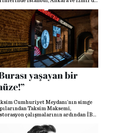
rihlerinde İstanbul, Ankara ve İzmir’de.
rkese açık ve ücretsiz festivalde yer
acak 4 isim, sahnede bizi bekleyen
vlarını anlattı.
Burası yaşayan bir
üze!”
ksim Cumhuriyet Meydanı’nın simge
pılarından Taksim Maksemi,
storasyon çalışmalarının ardından İBB
mhuriyet Müzesi olarak
tanbullularla buluştu. Kapsamlı