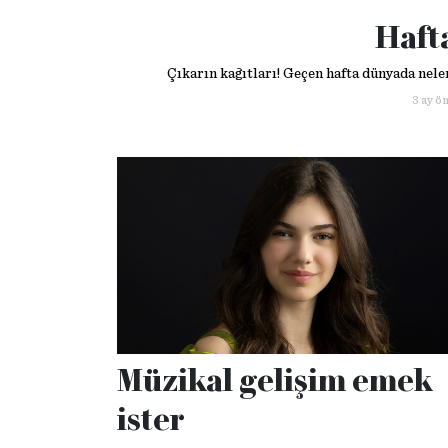
Haft
Çıkarın kağıtları! Geçen hafta dünyada neler 
3 ay ö
Müzikal gelişim emek
ister