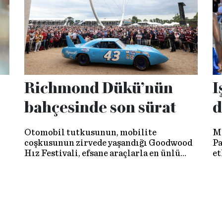
izini sürdük.
Richmond Dükü’nün
I
bahçesinde son sürat
d
Otomobil tutkusunun, mobilite
Mo
coşkusunun zirvede yaşandığı Goodwood
Pa
Hız Festivali, efsane araçlarla en ünlü
et
pilotları bir araya getirdi…
ha
ko
ta