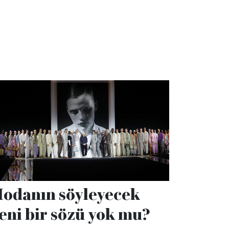
odanın söyleyecek
eni bir sözü yok mu?