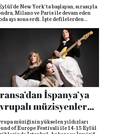
Eylül’de New York’ta başlayan, sırasıyla
ndra, Milano ve Paris ile devam eden
da ayı sona erdi. İşte defilelerden
urum raporu…
ransa’dan İspanya’ya
vrupalı müzisyenler
ürkiye’de
rupa müziğinin yükselen yıldızları
und of Europe Festivali ile 14-15 Eylül