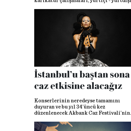
karikatür çalışmaları, yurtiçi - yurtdış
sergileri, yayınladığı karikatür, mizah 
anı kitapları yaptıklarından sadece
birkaçı…
İstanbul’u baştan sona
caz etkisine alacağız
Konserlerinin neredeyse tamamını
duyuran ve bu yıl 34’üncü kez
düzenlenecek Akbank Caz Festivali’nin
detaylarını festivalin direktörü Hafta’
anlattı.