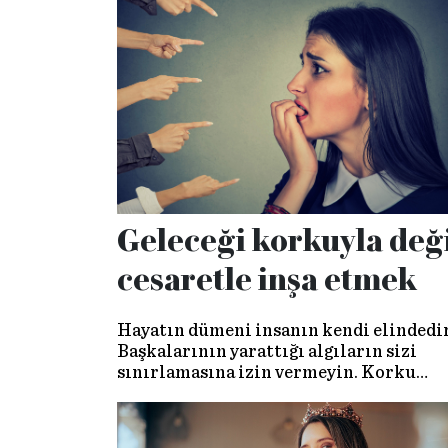
Geleceği korkuyla değ
cesaretle inşa etmek
Hayatın dümeni insanın kendi elindedir
Başkalarının yarattığı algıların sizi
sınırlamasına izin vermeyin. Korku
kültürüne kapılıp çaresiz olduğunuzu
düşünmeyin…