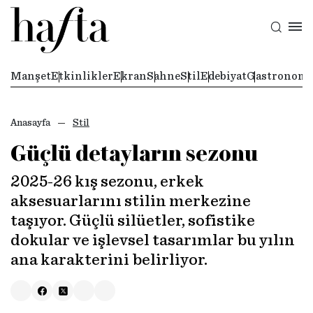
Manşet
Etkinlikler
Ekran
Sahne
Stil
Edebiyat
Gastronomi
Anasayfa
Stil
Güçlü detayların sezonu
2025-26 kış sezonu, erkek
aksesuarlarını stilin merkezine
taşıyor. Güçlü silüetler, sofistike
dokular ve işlevsel tasarımlar bu yılın
ana karakterini belirliyor.