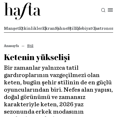
Manşet
Etkinlikler
Ekran
Sahne
Stil
Edebiyat
Gastronomi
Anasayfa
Stil
Ketenin yükselişi
Bir zamanlar yalnızca tatil
gardıroplarının vazgeçilmezi olan
keten, bugün şehir stilinin de en güçlü
oyuncularından biri. Nefes alan yapısı,
doğal görünümü ve zamansız
karakteriyle keten, 2026 yaz
sezonunda erkek modasının