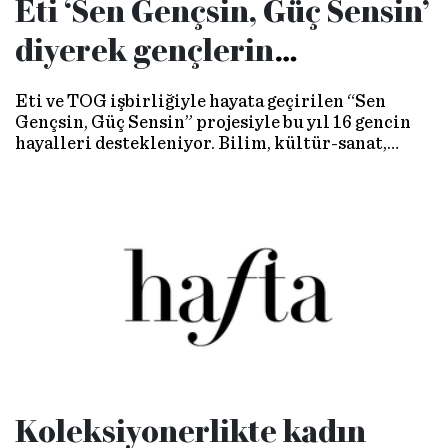
Eti ‘Sen Gençsin, Güç Sensin’
diyerek gençlerin
hayallerini destekliyor
Eti ve TOG işbirliğiyle hayata geçirilen “Sen
Gençsin, Güç Sensin” projesiyle bu yıl 16 gencin
hayalleri destekleniyor. Bilim, kültür-sanat,
sosyal sorumluluk ve spor alanlarında
projeleriyle öne çıkan gençlere mentorluk ve hibe
desteği verilecek.
Koleksiyonerlikte kadın