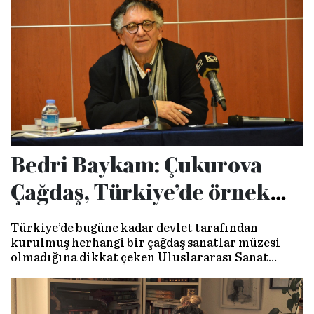
Bedri Baykam: Çukurova
Çağdaş, Türkiye’de örnek
teşkil edecek
Türkiye’de bugüne kadar devlet tarafından
kurulmuş herhangi bir çağdaş sanatlar müzesi
olmadığına dikkat çeken Uluslararası Sanat
Dernekleri Dünya Başkanı Bedri Baykam, “Genç
sanatçılarımızın eserlerinin alınıp sergilenmesi
için Çukurova Çağdaş gibi açılacak yeni müzelere