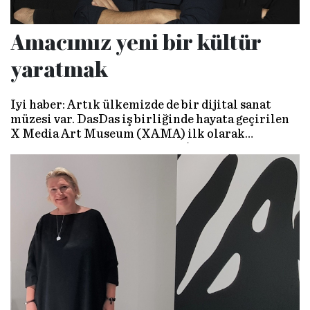
Amacımız yeni bir kültür
yaratmak
İyi haber: Artık ülkemizde de bir dijital sanat
müzesi var. DasDas iş birliğinde hayata geçirilen
X Media Art Museum (XAMA) ilk olarak
‘Leonardo Da Vinci: Yapay Zekâ Işığın Bilgeliği’
sergisi ile sanatseverleri bekliyor. Açılış öncesi
Mert Fırat, Muzaffer Yıldırım ve sanatçı Ferdi
Alıcı ile bir araya geldik, yeni oluşumlarını ve
Türkiye’de sanatın yeni formlarını konuştuk.