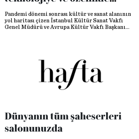
sanata daha çok kaynak
Pandemi dönemi sonrası kültür ve sanat alanının
ayıracağız
yol haritası çizen İstanbul Kültür Sanat Vakfı
Genel Müdürü ve Avrupa Kültür Vakfı Başkanı
Görgün Taner, "Yeni dönemde bilime, teknolojiye
ve özellikle sanata daha çok kaynak ayıracağız"
dedi.
Dünyanın tüm şaheserleri
salonunuzda