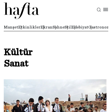
Manşet
Etkinlikler
Ekran
Sahne
Stil
Edebiyat
Gastronomi
Kültür
Sanat