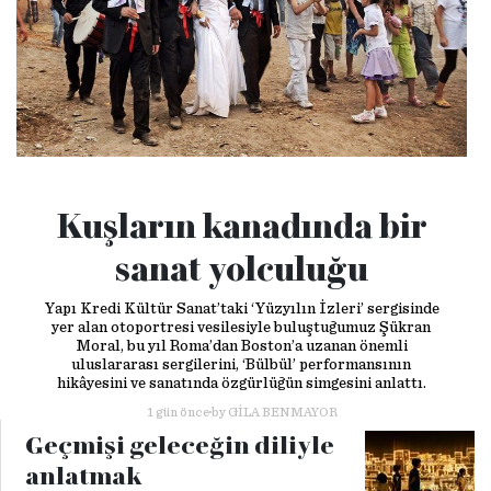
Kuşların kanadında bir
sanat yolculuğu
Yapı Kredi Kültür Sanat’taki ‘Yüzyılın İzleri’ sergisinde
yer alan otoportresi vesilesiyle buluştuğumuz Şükran
Moral, bu yıl Roma’dan Boston’a uzanan önemli
uluslararası sergilerini, ‘Bülbül’ performansının
hikâyesini ve sanatında özgürlüğün simgesini anlattı.
1 gün önce
by
GILA BENMAYOR
Geçmişi geleceğin diliyle
anlatmak