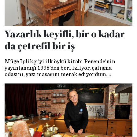
Yazarlık keyifli, bir o kadar
da çetrefil bir iş
Müge İplikçi’yi ilk öykü kitabı Perende’nin
yayınlandığı 1998’den beri izliyor, çalışma
odasını, yazı masasını merak ediyordum.
Konuğum olmasını rica ettiğimde kırmadı,
çalışma mekânında buluştuk.