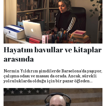
ihtiyacımız var.” dedi.
Hayatım bavullar ve kitaplar
arasında
Nermin Yıldırım şimdilerde Barselona’da yaşıyor,
çalışma odası ve masası da orada. Ancak, sürekli
yolculuklarda olduğu için bir pazar öğleden
sonrası, WhatsApp üzerinden görüntülü
buluşabiliyoruz.