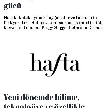
gücü
Hakiki koleksiyoner duyguludur ve tutkusu ile
fark yaratır… Hele söz konusu kadınsa misli misli
kuvvetlenir bu iş… Peggy Guggenheim’dan Dasha
Zhukova’ya, Sadberk Koç’tan Oya Eczacıbaşı’ya
geçmişin ve günümüzün en iddialı kadın
koleksiyonerleri karşınızda…
Yeni dönemde bilime,
teknolojiye ve özellikle