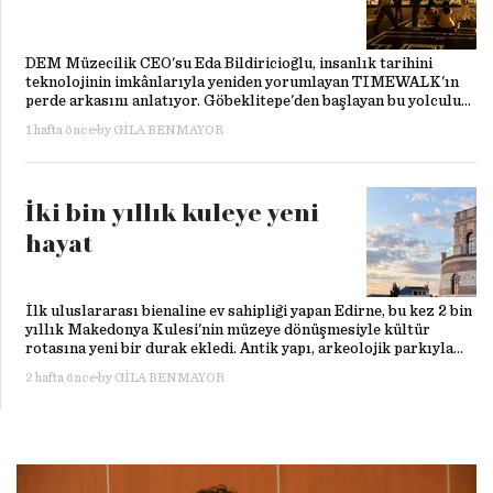
DEM Müzecilik CEO'su Eda Bildiricioğlu, insanlık tarihini
teknolojinin imkânlarıyla yeniden yorumlayan TIMEWALK'ın
perde arkasını anlatıyor. Göbeklitepe'den başlayan bu yolculuk,
Londra'dan dünyaya uzanan iddialı bir kültür projesine
1 hafta önce
by
GILA BENMAYOR
dönüşüyor.
İki bin yıllık kuleye yeni
hayat
İlk uluslararası bienaline ev sahipliği yapan Edirne, bu kez 2 bin
yıllık Makedonya Kulesi'nin müzeye dönüşmesiyle kültür
rotasına yeni bir durak ekledi. Antik yapı, arkeolojik parkıyla
birlikte kentin hafızasını yeniden görünür kılıyor.
2 hafta önce
by
GILA BENMAYOR