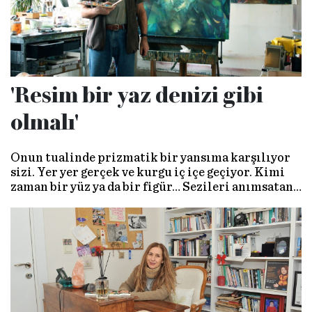
'Resim bir yaz denizi gibi
olmalı'
Onun tualinde prizmatik bir yansıma karşılıyor
sizi. Yer yer gerçek ve kurgu iç içe geçiyor. Kimi
zaman bir yüz ya da bir figür… Sezileri anımsatan
her şey… Metafizik bir kurgu yaratmak isteğiyle
beslenen sanatçı Utku Varlık, “Benim irreel bir
dünyam var ” diyor.