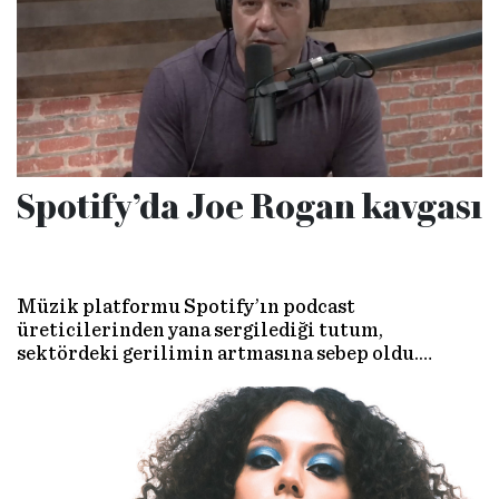
Spotify’da Joe Rogan kavgası
Müzik platformu Spotify’ın podcast
üreticilerinden yana sergilediği tutum,
sektördeki gerilimin artmasına sebep oldu.
Podcast programlarının değeri giderek artarken,
müzisyenler geçim sıkıntısı yaşamaya devam
ediyor.