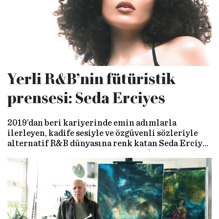
Yerli R&B’nin fütüristik
prensesi: Seda Erciyes
2019’dan beri kariyerinde emin adımlarla
ilerleyen, kadife sesiyle ve özgüvenli sözleriyle
alternatif R&B dünyasına renk katan Seda Erciyes
yeni teklisi ‘Belly Dancer’ı Kitsuné etiketiyle
piyasaya sürdü.