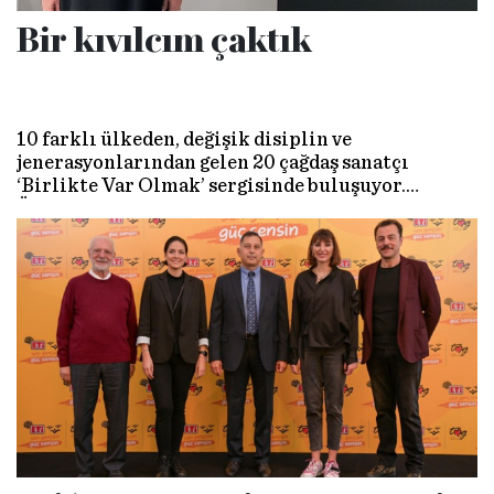
Bir kıvılcım çaktık
10 farklı ülkeden, değişik disiplin ve
jenerasyonlarından gelen 20 çağdaş sanatçı
‘Birlikte Var Olmak’ sergisinde buluşuyor.
Öncesinde, AKM’nin ilk uluslararası sanat
projesinin küratörü Beste Gürsu ile konuştuk:
“Sanat sabrın zaferidir”