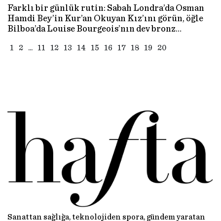
Farklı bir günlük rutin: Sabah Londra’da Osman
Hamdi Bey’in Kur’an Okuyan Kız’ını görün, öğle
Bilboa’da Louise Bourgeois’nın dev bronz
örümcek heykelinin önünde poz verin, akşam
1
2
...
11
12
13
14
15
16
17
18
19
20
Paris’te Uyuyan Hermafrodit ile buluşun.
Dünyanın en iyi sanal müzeleri ve bilmediğiniz
özelliklerini beraber keşfedelim…
Sanattan sağlığa, teknolojiden spora, gündem yaratan