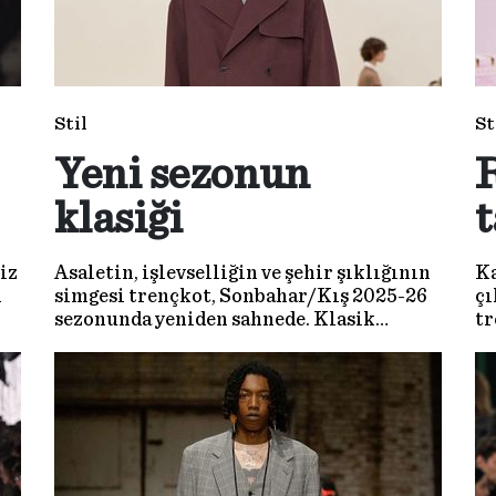
Stil
St
Yeni sezonun
R
klasiği
iz
Asaletin, işlevselliğin ve şehir şıklığının
Ka
i
simgesi trençkot, Sonbahar/Kış 2025-26
çı
sezonunda yeniden sahnede. Klasik
tr
mirasına sadık kalırken modern
ma
dokunuşlarla güncellenen modeller,
ke
erkek modasında güçlü bir duruş
sergiliyor.