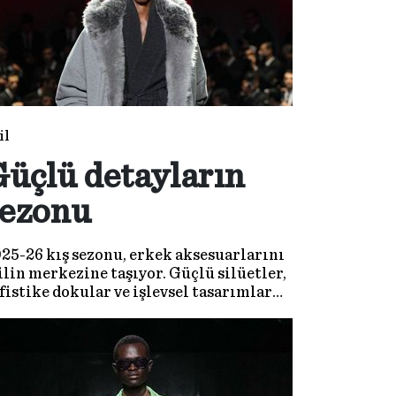
il
üçlü detayların
sezonu
25-26 kış sezonu, erkek aksesuarlarını
ilin merkezine taşıyor. Güçlü silüetler,
fistike dokular ve işlevsel tasarımlar
 yılın ana karakterini belirliyor.