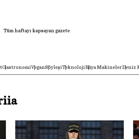
Tüm haftayı kapsayan gazete
t
Gastronomi
Vegan
Söyleşi
Teknoloji
Rüya Makineler
Deniz 
iia