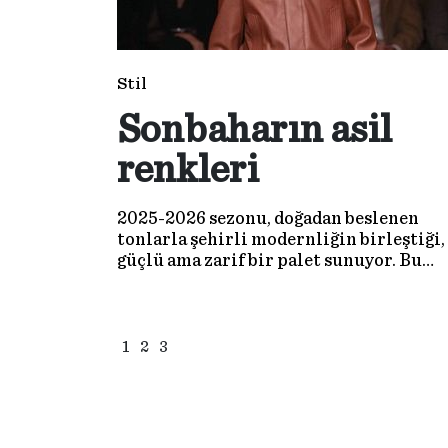
Stil
Sonbaharın asil
renkleri
2025-2026 sezonu, doğadan beslenen
tonlarla şehirli modernliğin birleştiği,
güçlü ama zarif bir palet sunuyor. Bu
sezonun en trend beş rengini ve onları
podyumda nasıl gördüğümüzü birlikte
inceleyelim.
1
2
3