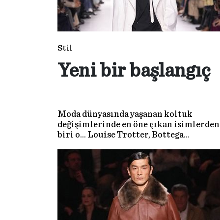
Stil
Yeni bir başlangıç
Moda dünyasında yaşanan koltuk
değişimlerinde en öne çıkan isimlerden
biri o... Louise Trotter, Bottega
Veneta’daki ilk koleksiyonu ile markan
köklü mirasına saygı duruşunda
bulunurken geleceğe güçlü bir kapı
araladı.