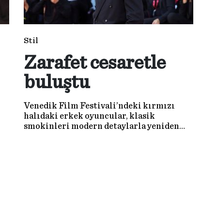
Stil
Zarafet cesaretle
buluştu
Venedik Film Festivali’ndeki kırmızı
halıdaki erkek oyuncular, klasik
smokinleri modern detaylarla yeniden
yorumladı. Cesur renkler, farklı
kumaşlar ve dikkat çekici aksesuarlar
erkek modasına farklı bir hava kattı.