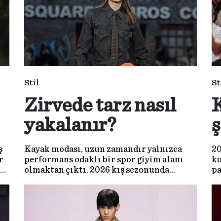
Stil
St
Zirvede tarz nasıl
K
yakalanır?
ş
ş
Kayak modası, uzun zamandır yalnızca
20
r
performans odaklı bir spor giyim alanı
ko
olmaktan çıktı. 2026 kış sezonunda
pa
pistler, stil ile fonksiyonelliğin
ye
buluştuğu açık hava podyumlarına
dönüşüyor.