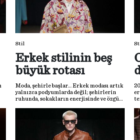
Stil
St
Erkek stilinin beş
O
büyük rotası
m
Moda, şehirle başlar… Erkek modası artık
20
yalnızca podyumlarda değil; şehirlerin
er
ruhunda, sokakların enerjisinde ve özgün
te
il
alışveriş duraklarında şekilleniyor.
m
2025–26 kış sezonunda stil sahibi
erkekler için dünyanın en ilham verici
beş moda rotası…