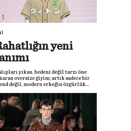
il
ahatlığın yeni
tanımı
lıpları yıkan, bedeni değil tarzı öne
karan oversize giyim; artık sadece bir
end değil, modern erkeğin özgürlük
nifestosu. Zamansız, konforlu ve
ndinden emin bir duruşun yeni adı.