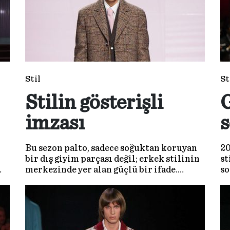
Stil
St
Stilin gösterişli
G
imzası
Bu sezon palto, sadece soğuktan koruyan
20
bir dış giyim parçası değil; erkek stilinin
st
merkezinde yer alan güçlü bir ifade.
so
Uzayan siluetler, yapılandırılmış
bu
a
omuzlar ve “sessiz lüks” estetiğiyle 2026
kışı, paltolar üzerinden yeniden yazılıyor.