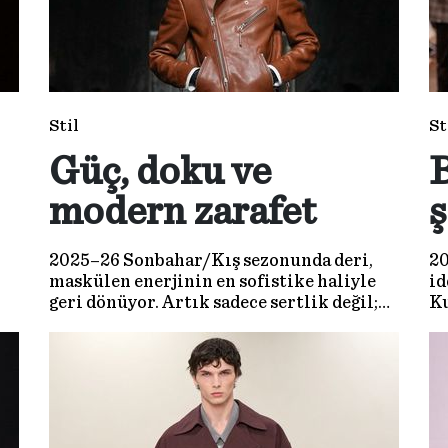
Stil
St
Güç, doku ve
modern zarafet
ş
2025–26 Sonbahar/Kış sezonunda deri,
20
maskülen enerjinin en sofistike haliyle
id
geri dönüyor. Artık sadece sertlik değil;
Ku
l
güç, zarafet ve dokusal incelik aynı anda
sa
..
sahnede.
ku
pa
de