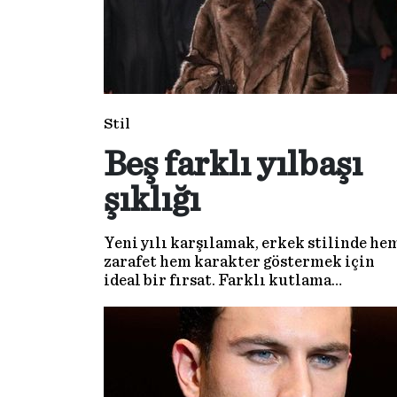
Stil
Beş farklı yılbaşı
şıklığı
Yeni yılı karşılamak, erkek stilinde he
zarafet hem karakter göstermek için
ideal bir fırsat. Farklı kutlama
ortamlarına göre hazırlanan beş özel st
önerisi, 2026’ya iddialı bir başlangıç
yapmak isteyenlere ilham veriyor.