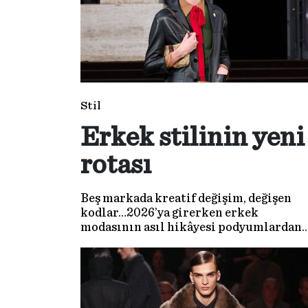
Stil
Erkek stilinin yeni
rotası
Beş markada kreatif değişim, değişen
kodlar…2026’ya girerken erkek
modasının asıl hikâyesi podyumlardan
önce kulislerde yazıldı. Büyük moda
evleri yeni kreatif direktör atamalarıyl
yalnızca estetiklerini değil ‘modern
erkek’ fikrini de baştan tanımlıyor.