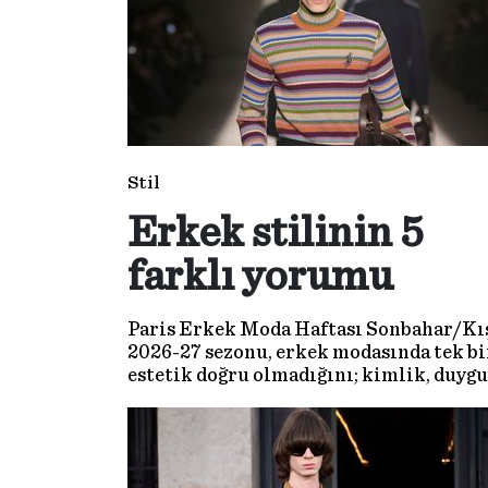
Stil
Erkek stilinin 5
farklı yorumu
Paris Erkek Moda Haftası Sonbahar/Kı
2026-27 sezonu, erkek modasında tek bi
estetik doğru olmadığını; kimlik, duygu
ve duruş üzerinden şekillenen çok
katmanlı bir anlatının öne çıktığını
gösterdi.