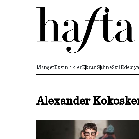
Manşet
Etkinlikler
Ekran
Sahne
Stil
Edebiya
Alexander Kokosker