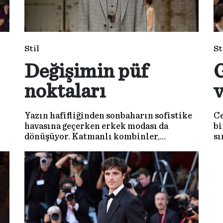
Stil
St
Değişimin püf
G
noktaları
v
Yazın hafifliğinden sonbaharın sofistike
Ce
havasına geçerken erkek modası da
bi
dönüşüyor. Katmanlı kombinler,
sı
ın
mevsimlik kapsül koleksiyonlar ve
gi
zamansız aksesuarlar bu sezonun anahtar
detayları arasında...