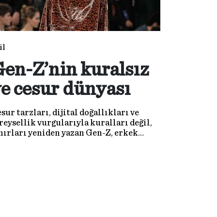
il
en-Z’nin kuralsız
e cesur dünyası
sur tarzları, dijital doğallıkları ve
reysellik vurgularıyla kuralları değil,
nırları yeniden yazan Gen-Z, erkek
yim dünyasında ezberleri de bozuyor.