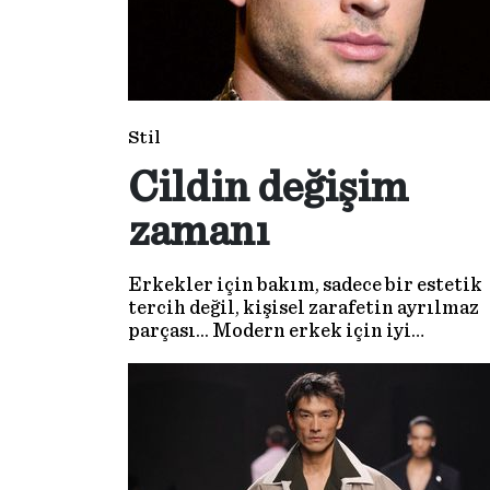
Stil
Cildin değişim
zamanı
Erkekler için bakım, sadece bir estetik
tercih değil, kişisel zarafetin ayrılmaz
parçası... Modern erkek için iyi
görünmek, yalnızca ne giydiğinizle deği
aynı zamanda nasıl baktığınızla da ilgili.