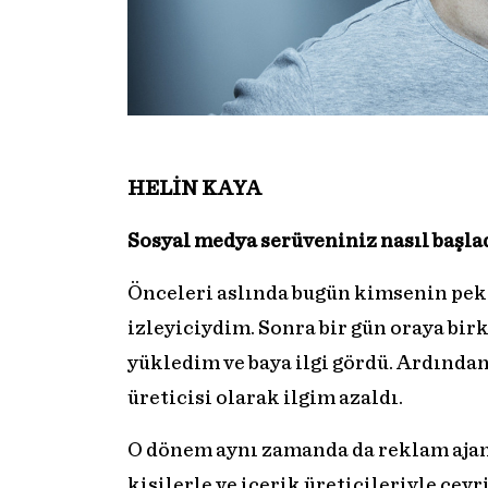
HELİN KAYA
Sosyal medya serüveniniz nasıl başla
Önceleri aslında bugün kimsenin pek 
izleyiciydim. Sonra bir gün oraya bir
yükledim ve baya ilgi gördü. Ardından
üreticisi olarak ilgim azaldı.
O dönem aynı zamanda da reklam ajans
kişilerle ve içerik üreticileriyle çe