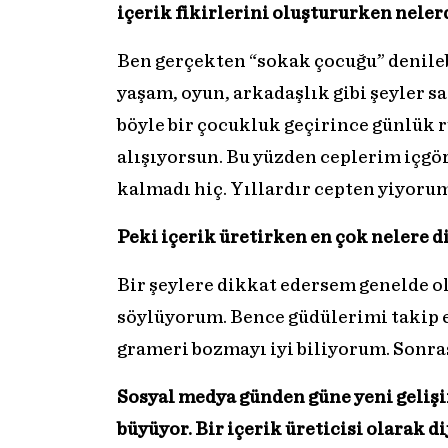
içerik fikirlerini oluştururken nele
Ben gerçekten “sokak çocuğu” denile
yaşam, oyun, arkadaşlık gibi şeyler s
böyle bir çocukluk geçirince günlük 
alışıyorsun. Bu yüzden ceplerim içg
kalmadı hiç. Yıllardır cepten yiyorum
Peki içerik üretirken en çok nelere 
Bir şeylere dikkat edersem genelde o
söylüyorum. Bence güdülerimi takip e
grameri bozmayı iyi biliyorum. Sonra
Sosyal medya günden güne yeni geliş
büyüyor. Bir içerik üreticisi olarak d