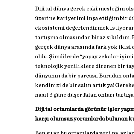
Dijital dünya gerek eski mesleğim ol
üzerine kariyerimi inşa ettiğim bir d
ekosistemi değerlendirmek istiyorum.
tartışma olmasından biraz sıkıldım. Bi
gerçek dünya arasında fark yok ikisi d
oldu. Şimdilerde “yapay zekalar işim
teknolojik yeniliklere direnen bir tayf
dünyanın da bir parçası. Buradan onl
kendinizi de bir salın artık ya! Gerek
nasıl 3 güne düşer falan onları tartış
Dijital ortamlarda görünür işler yapma
karşı olumsuz yorumlarda bulunan ku
Ben şu an bu ortamlarda yeni palazlan