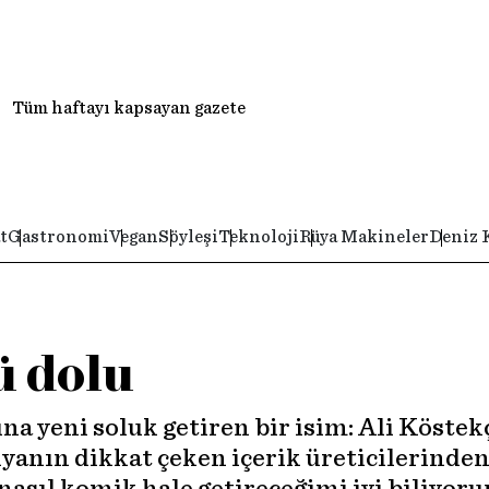
Tüm haftayı kapsayan gazete
t
Gastronomi
Vegan
Söyleşi
Teknoloji
Rüya Makineler
Deniz 
ü dolu
a yeni soluk getiren bir isim: Ali Köstek
anın dikkat çeken içerik üreticilerinden 