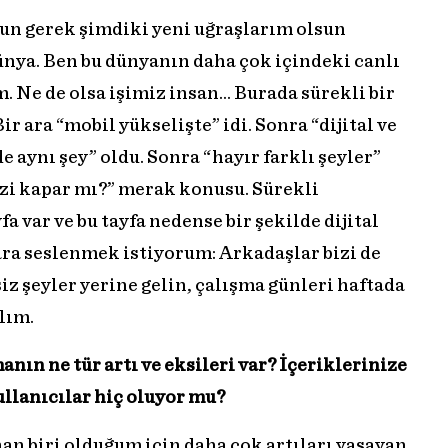
sun gerek şimdiki yeni uğraşlarım olsun
ünya. Ben bu dünyanın daha çok içindeki canlı
 Ne de olsa işimiz insan… Burada sürekli bir
r ara “mobil yükselişte” idi. Sonra “dijital ve
e aynı şey” oldu. Sonra “hayır farklı şeyler”
izi kapar mı?” merak konusu. Sürekli
a var ve bu tayfa nedense bir şekilde dijital
ara seslenmek istiyorum: Arkadaşlar bizi de
siz şeyler yerine gelin, çalışma günleri haftada
alım.
nın ne tür artı ve eksileri var? İçeriklerinize
llanıcılar hiç oluyor mu?
an biri olduğum için daha çok artıları yaşayan