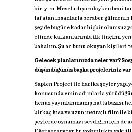
biriyim. Mesela dışarıdayken beni ta
laf atan insanlarla beraber gülmenin 
şey de bugüne kadar hiçbir olumsuz
elimde kalkanlarımla ilk linçimi ye
bakalım. Şu an bunu okuyan kişileri 
Gelecek planlarınızda neler var? So
düşündüğünüz başka projeleriniz var
Sapien Project ile harika şeyler yapı
konusunda emin adımlarla yürüdüğümü
henüz yayınlanmamış hatta bazısı he
birkaç kısa ve uzun metrajlı film ile b
şeylerde oynamayı sevdiğim için de a
Eğer senaryoyu bu yoğunlukta vakitli