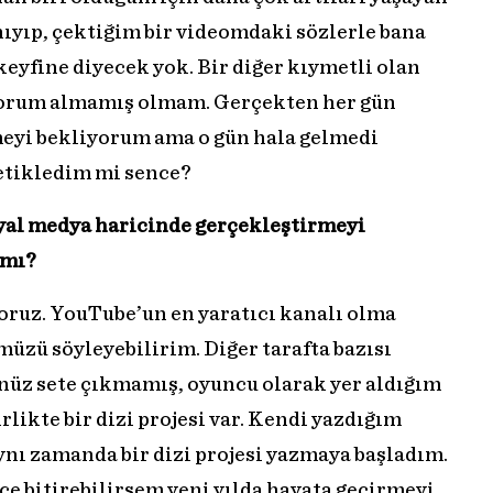
nıyıp, çektiğim bir videomdaki sözlerle bana
keyfine diyecek yok. Bir diğer kıymetli olan
 yorum almamış olmam. Gerçekten her gün
meyi bekliyorum ama o gün hala gelmedi
tetikledim mi sence?
syal medya haricinde gerçekleştirmeyi
 mı?
yoruz. YouTube’un en yaratıcı kanalı olma
zü söyleyebilirim. Diğer tarafta bazısı
nüz sete çıkmamış, oyuncu olarak yer aldığım
irlikte bir dizi projesi var. Kendi yazdığım
ynı zamanda bir dizi projesi yazmaya başladım.
ce bitirebilirsem yeni yılda hayata geçirmeyi