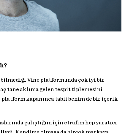
dı?
bilmediği Vine platformunda çok iyi bir
kaç tane aklıma gelen tespit tiplemesini
 platform kapanınca tabii benim de bir içerik
larında çalıştığım için etrafım hep yaratıcı
vriliydi. Kendime olmasa da birçok markaya