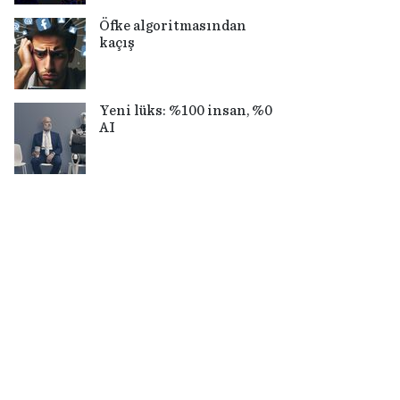
Öfke algoritmasından
kaçış
Yeni lüks: %100 insan, %0
AI