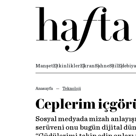
Manşet
Etkinlikler
Ekran
Sahne
Stil
Edebiya
Anasayfa
Teknoloji
Ceplerim içgör
Sosyal medyada mizah anlayışın
serüveni onu bugün dijital düny