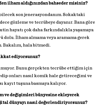
rden ilham aldığınızdan bahseder misiniz?
bilecek son jenerasyondanım. Sokaktaki
adece gözleme ve tecrübeye dayanır. Bana göre
rutin hayatı çok daha farkındalıkla yaşamaya
örü dolu. İlham almama veya aramama gerek
. Bakalım, hala bitmedi.
dikkat ediyorsunuz?
lmuyor. Bunu gerçekten tecrübe ettiğim için
dip onları nasıl komik hale getireceğimi ve
sı kayıt tuşuna basmaya kalıyor.
im ve değişimleri bünyesine ekleyerek
ijital dünyayı nasıl değerlendiriyorsunuz?