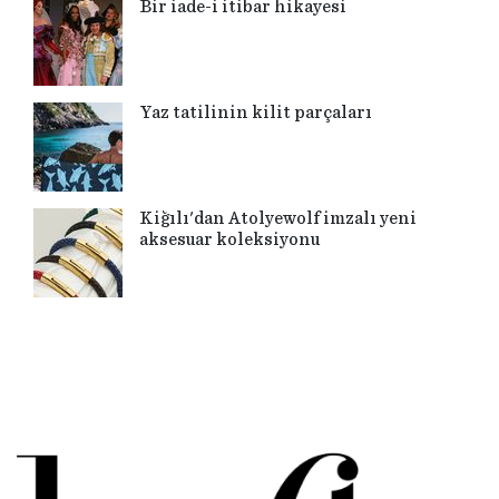
Bir iade-i itibar hikayesi
Yaz tatilinin kilit parçaları
Kiğılı'dan Atolyewolf imzalı yeni
aksesuar koleksiyonu