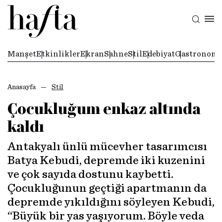
Manşet
Etkinlikler
Ekran
Sahne
Stil
Edebiyat
Gastronomi
Anasayfa
Stil
Çocukluğum enkaz altında
kaldı
Antakyalı ünlü mücevher tasarımcısı
Batya Kebudi, depremde iki kuzenini
ve çok sayıda dostunu kaybetti.
Çocukluğunun geçtiği apartmanın da
depremde yıkıldığını söyleyen Kebudi,
“Büyük bir yas yaşıyorum. Böyle veda