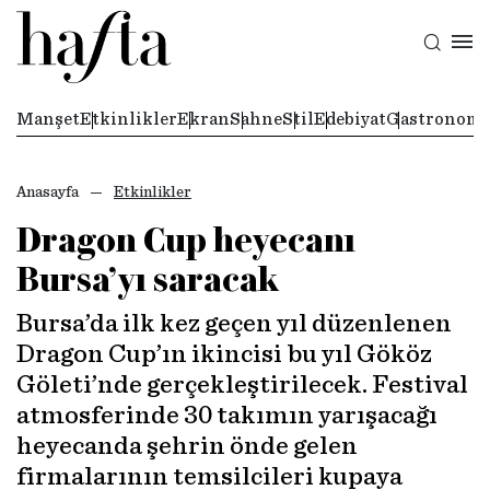
Manşet
Etkinlikler
Ekran
Sahne
Stil
Edebiyat
Gastronomi
Anasayfa
Etkinlikler
Dragon Cup heyecanı
Bursa’yı saracak
Bursa’da ilk kez geçen yıl düzenlenen
Dragon Cup’ın ikincisi bu yıl Gököz
Göleti’nde gerçekleştirilecek. Festival
atmosferinde 30 takımın yarışacağı
heyecanda şehrin önde gelen
firmalarının temsilcileri kupaya