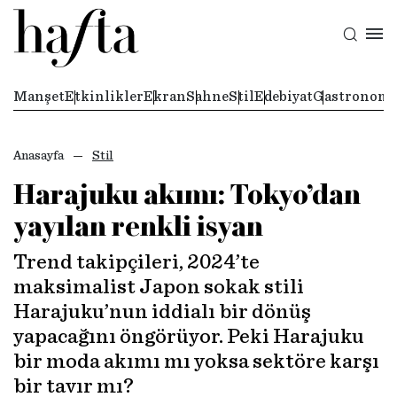
Manşet
Etkinlikler
Ekran
Sahne
Stil
Edebiyat
Gastronomi
Anasayfa
Stil
Harajuku akımı: Tokyo’dan
yayılan renkli isyan
Trend takipçileri, 2024’te
maksimalist Japon sokak stili
Harajuku’nun iddialı bir dönüş
yapacağını öngörüyor. Peki Harajuku
bir moda akımı mı yoksa sektöre karşı
bir tavır mı?