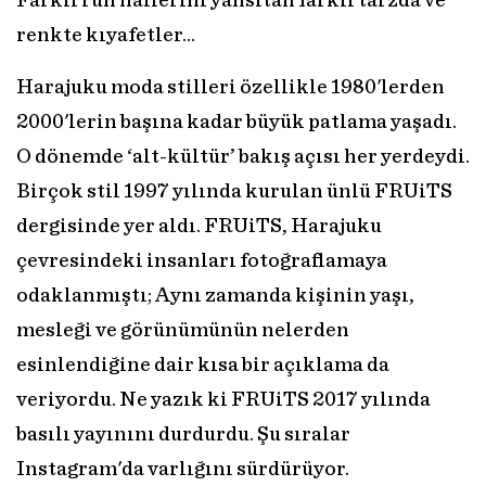
Farklı ruh hallerini yansıtan farklı tarzda ve
renkte kıyafetler…
Harajuku moda stilleri özellikle 1980'lerden
2000'lerin başına kadar büyük patlama yaşadı.
O dönemde ‘alt-kültür’ bakış açısı her yerdeydi.
Birçok stil 1997 yılında kurulan ünlü FRUiTS
dergisinde yer aldı. FRUiTS, Harajuku
çevresindeki insanları fotoğraflamaya
odaklanmıştı; Aynı zamanda kişinin yaşı,
mesleği ve görünümünün nelerden
esinlendiğine dair kısa bir açıklama da
veriyordu. Ne yazık ki FRUiTS 2017 yılında
basılı yayınını durdurdu. Şu sıralar
Instagram'da varlığını sürdürüyor.