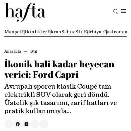
Manşet
Etkinlikler
Ekran
Sahne
Stil
Edebiyat
Gastronomi
Anasayfa
Stil
İkonik hali kadar heyecan
verici: Ford Capri
Avrupalı sporcu klasik Coupé tam
elektrikli SUV olarak geri döndü.
Üstelik şık tasarımı, zarif hatları ve
pratik kullanımıyla…