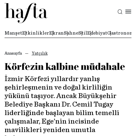
Manşet
Etkinlikler
Ekran
Sahne
Stil
Edebiyat
Gastronomi
Anasayfa
Yatçılık
Körfezin kalbine müdahale
İzmir Körfezi yıllardır yanlış
şehirleşmenin ve doğal kirliliğin
yükünü taşıyor. Ancak Büyükşehir
Belediye Başkanı Dr. Cemil Tugay
liderliğinde başlayan bilim temelli
çalışmalar, Ege’nin incisinde
mavilikleri yeniden umutla