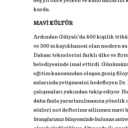
beş yıl önce yelken ve kano dallarını
kurdu.
MAVİ KÜLTÜR
Ardından Gülyalı’da 400 kişilik tribün
ve 300 m kayıkhanesi olan modern su
Dahası teknelerini farklı ülke ve fi
belediyesinde imal ettirdi. Günümüzd
eğitim kanosundan oluşan geniş filoy
sularında yetişmesini hedefleyen Dr.
çalışmaları yakından takip ediyor. H
daha fazla yararlanılmasına yönelik 
sözleri not defterime silinmez mavi h
branşlarımız bünyemizde bulunan antren