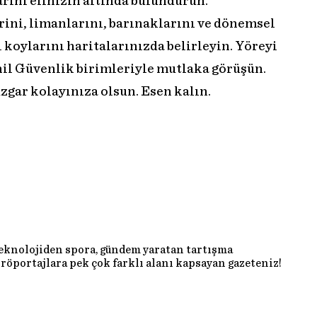
ını elinizin altında bulundurun.
ini, limanlarını, barınaklarını ve dönemsel
oylarını haritalarınızda belirleyin. Yöreyi
ahil Güvenlik birimleriyle mutlaka görüşün.
üzgar kolayınıza olsun. Esen kalın.
teknolojiden spora, gündem yaratan tartışma
röportajlara pek çok farklı alanı kapsayan gazeteniz!