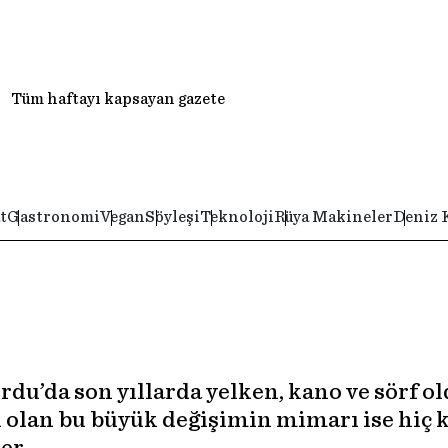
Tüm haftayı kapsayan gazete
t
Gastronomi
Vegan
Söyleşi
Teknoloji
Rüya Makineler
Deniz 
rdu’da son yıllarda yelken, kano ve sörf o
 olan bu büyük değişimin mimarı ise hiç