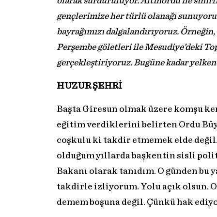
olarak sürdürülüyor. Altınordu ile sınırl
gençlerimize her türlü olanağı sunuyoruz
bayrağımızı dalgalandırıyoruz. Örneğin,
Perşembe göletleri ile Mesudiye’deki Top
gerçekleştiriyoruz. Bugüne kadar yelken
HUZUR ŞEHRİ
Başta Giresun olmak üzere komşu kent
eğitim verdiklerini belirten Ordu Bü
coşkulu ki takdir etmemek elde değil
olduğum yıllarda başkentin sisli poli
Bakanı olarak tanıdım. O günden bu ya
takdirle izliyorum. Yolu açık olsun. 
demem boşuna değil. Çünkü hak ediyo