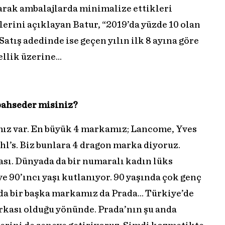
larak ambalajlarda minimalize ettikleri
erini açıklayan Batur, “2019’da yüzde 10 olan
Satış adedinde ise geçen yılın ilk 8 ayına göre
ellik üzerine…
bahseder misiniz?
mız var. En büyük 4 markamız; Lancome, Yves
hl’s. Biz bunlara 4 dragon marka diyoruz.
sı. Dünyada da bir numaralı kadın lüks
 90’ıncı yaşı kutlanıyor. 90 yaşında çok genç
nda bir başka markamız da Prada… Türkiye’de
arkası olduğu yönünde. Prada’nın şu anda