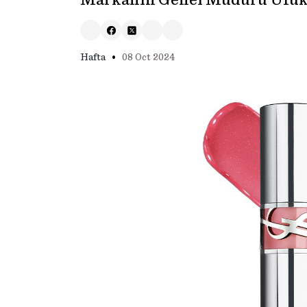
Markanın Genel Müdürü Ufuk B
•
Hafta
08 Oct 2024