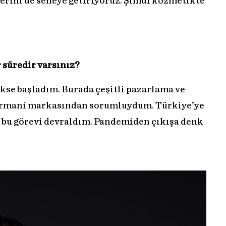
erini de seneye getiriyoruz. Şimdi kozmetikte
 süredir varsınız?
lükse başladım. Burada çeşitli pazarlama ve
a Armani markasından sorumluydum. Türkiye’ye
 bu görevi devraldım. Pandemiden çıkışa denk