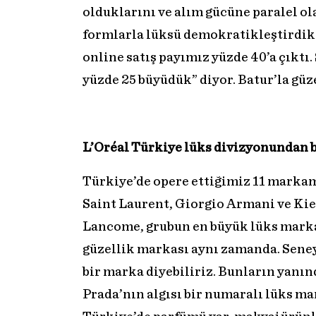
olduklarını ve alım gücüne paralel o
formlarla lüksü demokratikleştirdikl
online satış payımız yüzde 40’a çıktı. 
yüzde 25 büyüdük” diyor. Batur’la güz
L’Oréal Türkiye lüks divizyonundan 
Türkiye’de opere ettiğimiz 11 marka
Saint Laurent, Giorgio Armani ve Kie
Lancome, grubun en büyük lüks marka
güzellik markası aynı zamanda. Seneye
bir marka diyebiliriz. Bunların yanı
Prada’nın algısı bir numaralı lüks m