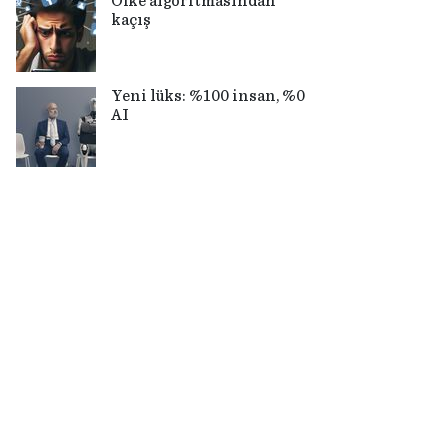
Öfke algoritmasından
kaçış
Yeni lüks: %100 insan, %0
AI