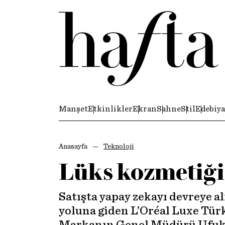
Manşet
Etkinlikler
Ekran
Sahne
Stil
Edebiya
Anasayfa
Teknoloji
Lüks kozmetiği
Satışta yapay zekayı devreye 
yoluna giden L’Oréal Luxe Türk