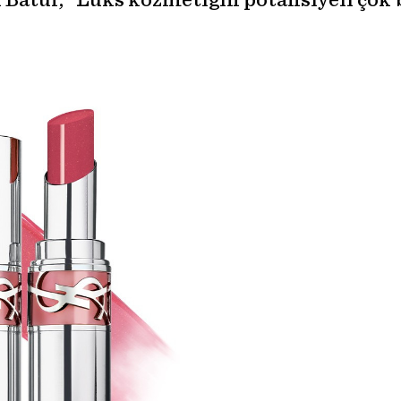
atur, “Lüks kozmetiğin potansiyeli çok b