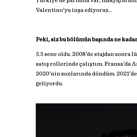
Türkiye’de parfümü var, makyaj ürünl
Valentino’yu inşa ediyoruz...
Peki, siz bu bölümün başında ne kadar
3.5 sene oldu. 2008’de stajdan sonra 
satış rollerinde çalıştım. Fransa’d
2020’nin sonlarında döndüm. 2021’de
geliyordu.