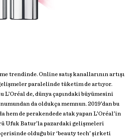
me trendinde. Online satış kanallarının artışı
elişmeler paralelinde tüketim de artıyor.
 L’Oréal de, dünya çapındaki büyümesini
onumundan da oldukça memnun. 2019’dan bu
da hem de perakendede atak yapan L’Oréal’in
 Ufuk Batur’la pazardaki gelişmeleri
çerisinde olduğu bir ‘beauty tech’ şirketi