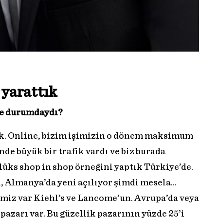
 yarattık
e durumdaydı?
ık. Online, bizim işimizin o dönem maksimum
nde büyük bir trafik vardı ve biz burada
lüks shop in shop örneğini yaptık Türkiye’de.
ı, Almanya’da yeni açılıyor şimdi mesela…
imiz var Kiehl’s ve Lancome’un. Avrupa’da veya
 pazarı var. Bu güzellik pazarının yüzde 25’i