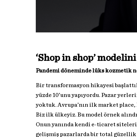
‘Shop in shop’ modelini
Pandemi döneminde lüks kozmetik n
Bir transformasyon hikayesi başlatt
yüzde 10’unu yapıyordu. Pazar yerleri
yoktuk. Avrupa’nın ilk market place, 
Biz ilk ülkeyiz. Bu model örnek alınd
Onun yanında kendi e-ticaret siteler
gelişmiş pazarlarda bir total güzellik