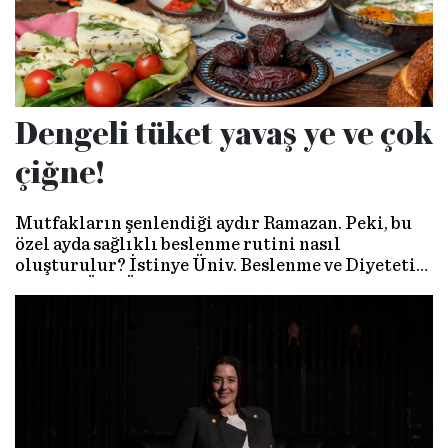
Dengeli tüket yavaş ye ve çok
çiğne!
Mutfakların şenlendiği aydır Ramazan. Peki, bu
özel ayda sağlıklı beslenme rutini nasıl
oluşturulur? İstinye Üniv. Beslenme ve Diyetetik
Bölümü Öğr. Üyesi Dr. Yeter Çelik, “Sağlıklı
beslenme düzenini sürdürmek ay boyunca aktif
kalabilmek adına çok önemli” diyor.