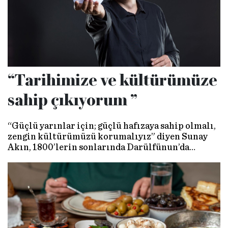
“Tarihimize ve kültürümüze
sahip çıkıyorum ”
“Güçlü yarınlar için; güçlü hafızaya sahip olmalı,
zengin kültürümüzü korumalıyız” diyen Sunay
Akın, 1800’lerin sonlarında Darülfünun’da
yapılan bilim içerikli Ramazan sohbetlerini bu
yıl YouTube kanalına taşıdı.