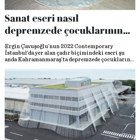
Sanat eseri nasıl
depremzede çocuklarının
kreşi oldu?
Ergin Çavuşoğlu’nun 2022 Contemporary
İstanbul’da yer alan çadır biçimindeki eseri şu
anda Kahramanmaraş’ta depremzede çocuklarına
kreş/masal evi olarak kucak açtı.