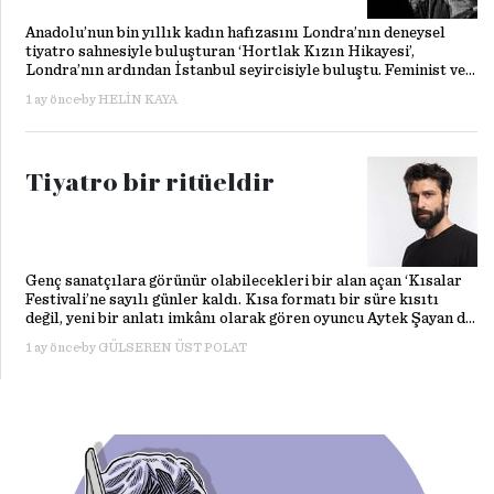
Anadolu’nun bin yıllık kadın hafızasını Londra’nın deneysel
tiyatro sahnesiyle buluşturan ‘Hortlak Kızın Hikayesi’,
Londra’nın ardından İstanbul seyircisiyle buluştu. Feminist ve
ekolojik bir perspektifle kuşaklar boyunca dışlanan kadınların
1 ay önce
by
HELIN KAYA
izini süren oyunu; yazar Derem Çıray, yönetmen Işık Kaya ve
oyuncu Iraz Akçam ile konuştuk.
Tiyatro bir ritüeldir
Genç sanatçılara görünür olabilecekleri bir alan açan ‘Kısalar
Festivali’ne sayılı günler kaldı. Kısa formatı bir süre kısıtı
değil, yeni bir anlatı imkânı olarak gören oyuncu Aytek Şayan da
festivalin mimarlarından. “Herkesin aslında 10 dakikalık bir
1 ay önce
by
GÜLSEREN ÜST POLAT
fikri var” diyen oyuncu; tiyatronun deneyimle, merakla ve soru
sormakla kurduğu ilişkiyi, festivalin çıkış hikâyesini ve kendi
oyunculuk anlayışını anlattı.