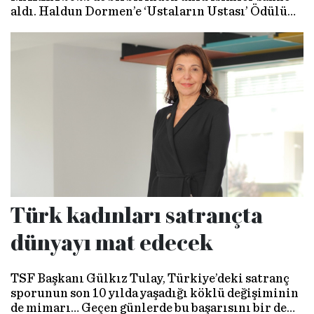
aldı. Haldun Dormen’e ‘Ustaların Ustası’ Ödülü
verilirken Şevval Sam konferansın ‘remastered’
temasına uygun şekilde, farklı formlardaki
şarkıları dönüştürerek mini bir konser verdi.
Türk kadınları satrançta
dünyayı mat edecek
TSF Başkanı Gülkız Tulay, Türkiye’deki satranç
sporunun son 10 yılda yaşadığı köklü değişiminin
de mimarı… Geçen günlerde bu başarısını bir de