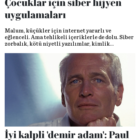
Çocuklar için siber hijyen
uygulamaları
Malum, küçükler için internet yararlı ve
eğlenceli. Ama tehlikeli içeriklerle de dolu. Siber
zorbalık, kötü niyetli yazılımlar, kimlik
hırsızlığı, suç faaliyetleri bunlardan sadece
birkaçı. Peki ebeveynler bu süreci nasıl
yönetebilir?
İyi kalpli 'demir adam': Paul