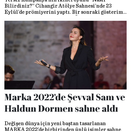
Bilirdiniz?” Cihangir Atölye Sahnesi’nde 23
Eylül’de prömiyerini yaptı. Bir sonraki gösterim
19 Ekim’de Kumbaracı 50’de! Ölülerin ‘gerçek’
hikayeleri, oyun yazarı Elif Ongan Tekçe imzalı
tek kişilik oyunda yine Tekçe’nin canlı ‘Loop
Station’ performansıyla akıldan çıkmaz hale
geliyor.
Marka 2022'de Şevval Sam ve
Haldun Dormen sahne aldı
Değişen dünya için yeni baştan tasarlanan
MARKA 2022’de birbirinden ünlü isimler sahne