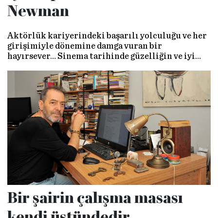
Newman
Aktörlük kariyerindeki başarılı yolculuğu ve her
girişimiyle dönemine damga vuran bir
hayırsever… Sinema tarihinde güzelliğin ve iyi
oyunculuğun bir arada bulunduğu nadir
örneklerden biri: Paul Newman…
Bir şairin çalışma masası
kendi üstündedir