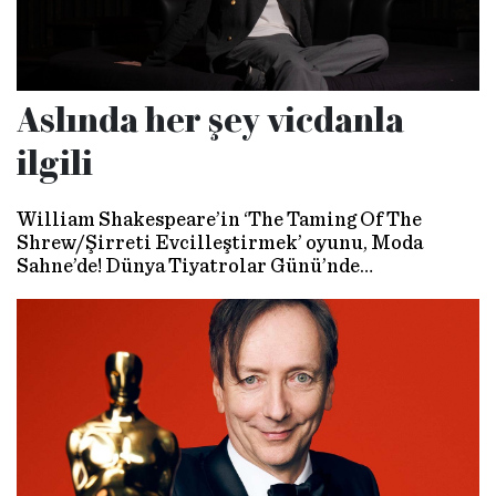
Aslında her şey vicdanla
ilgili
William Shakespeare’in ‘The Taming Of The
Shrew/Şirreti Evcilleştirmek’ oyunu, Moda
Sahne’de! Dünya Tiyatrolar Günü’nde
buluştuğumuz Melis Birkan ile canlandırdığı
Katherina karakteri ve dayatılan cinsiyet
rollerine dair konuştuk. Birkan, “İnsan hakkı,
kavramının tüm insanlar için var olduğunu
anladığımız zaman daha adil ve eşit yaşayacağız”
diyor.