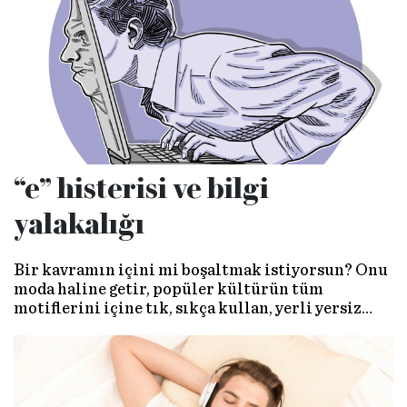
“e” histerisi ve bilgi
yalakalığı
Bir kavramın içini mi boşaltmak istiyorsun? Onu
moda haline getir, popüler kültürün tüm
motiflerini içine tık, sıkça kullan, yerli yersiz
ifade et… Bir süre sonra o kavram, “yaygın ama
boş” bir ifade halini alacaktır.