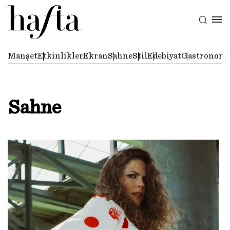
Manşet
Etkinlikler
Ekran
Sahne
Stil
Edebiyat
Gastronomi
Sahne