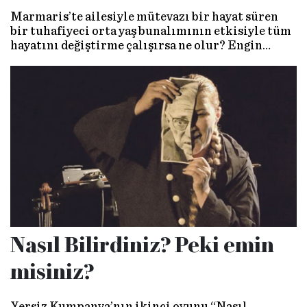
Marmaris’te ailesiyle mütevazı bir hayat süren
bir tuhafiyeci orta yaş bunalımının etkisiyle tüm
hayatını değiştirme çalışırsa ne olur? Engin
Günaydın, senaristliğini de üstlendiği yeni dizisi
‘Andropoz’da bu sorunun cevabını bizlere
gösteriyor. Ünlü oyuncu ile bu vesiyle buluştuk
Türk mizahından girdik, dünyanın değişimden
çıktık: “Herkes ayağını denk alsın!”
Nasıl Bilirdiniz? Peki emin
misiniz?
Yersiz Kumpanya’nın ikinci oyunu “Nasıl