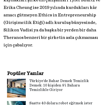
kaynakları şirketin çalışanları Tyler Shultz ve
Erika Cheung ise 2019 yılında kurdukları kâr
amacı gütmeyen Ethics in Entrepreneurship
(Girişimcilik Etiği) adlı kuruluş bünyesinde,
Silikon Vadisi ya da başka bir yerden bir daha
Theranos benzeri bir şirketin asla çıkmaması
için çabalıyor.
Popüler Yazılar
Türkiye’de Bahar Demek Temizlik
Demek: 10 kişiden 8’i Bahara
Temizlikle Giriyor
Saatte 40 dolara robot eğitmek ister