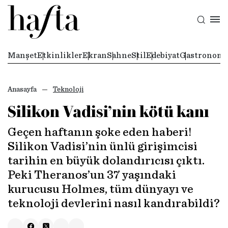
Manşet
Etkinlikler
Ekran
Sahne
Stil
Edebiyat
Gastronomi
Anasayfa
Teknoloji
Silikon Vadisi’nin kötü kanı
Geçen haftanın şoke eden haberi!
Silikon Vadisi’nin ünlü girişimcisi
tarihin en büyük dolandırıcısı çıktı.
Peki Theranos’un 37 yaşındaki
kurucusu Holmes, tüm dünyayı ve
teknoloji devlerini nasıl kandırabildi?