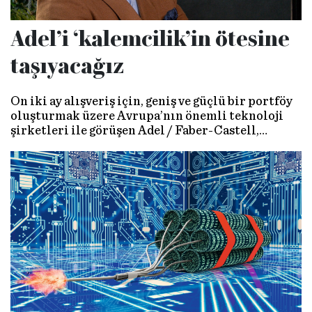
Adel’i ‘kalemcilik’in ötesine
taşıyacağız
On iki ay alışveriş için, geniş ve güçlü bir portföy
oluşturmak üzere Avrupa’nın önemli teknoloji
şirketleri ile görüşen Adel / Faber-Castell,
‘kalemci’ kimliğinin ötesine geçmek hedefinde.
Şirketin CMO’su Murat Büyükkucak, “Hedefimiz,
Adel’i, zamanın ruhuna ve gereksinimlerine
uygun, ‘eğitim ve ofis teknolojileri şirketi’ haline
getirmek” diyor.