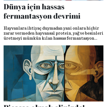
Dünya için hassas
fermantasyon devrimi
Hayvanlara ihtiyaç duymadan yani onlara hiçbir
zarar vermeden hayvansal protein, yağ ve besinleri
üretmeyi mümkün kılan hassas fermantasyon
teknolojisindeki gelişmeler bir gün tüm dünyanın
vegan olabileceğinin sinyalini veriyor…