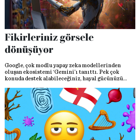
Fikirleriniz görsele
dönüşüyor
Google, çok modlu yapay zeka modellerinden
oluşan ekosistemi ‘Gemini’ı tanıttı. Pek çok
konuda destek alabileceğiniz, hayal gücünüzü
ortaya çıkarmanıza yardımcı olacak bir asistan
olarak da görebileceğiniz bu teknolojinin
sunduğu olanakları, Google Türkiye Kurumsal
İletişim Müdürü Melike Eraslan’dan dinledik.