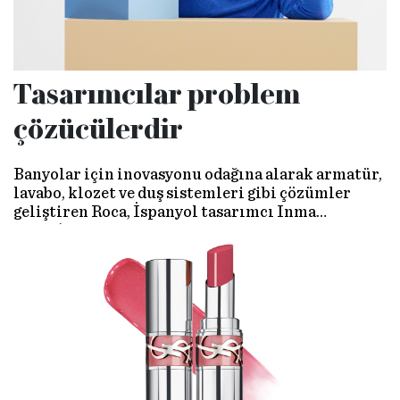
Tasarımcılar problem
çözücülerdir
Banyolar için inovasyonu odağına alarak armatür,
lavabo, klozet ve duş sistemleri gibi çözümler
geliştiren Roca, İspanyol tasarımcı Inma
Bermúdez ile işbirliğine gitti. Ortaya yeni, renkli
musluk koleksiyonu ‘Nu’ çıktı. Bu vesileyle
buluştuğumuz tasarımcı ile sürdürülebilirlik,
işlevsellik ve etkileyici kariyer yolculuğunu
konuştuk.