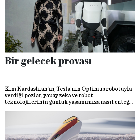
Bir gelecek provası
Kim Kardashian’ın, Tesla’nın Optimus robotuyla
verdiği pozlar, yapay zeka ve robot
teknolojilerinin günlük yaşamımıza nasıl entegre
olabileceğine dair yeni sorular doğuruyor. Ancak
bu gösterişli karelerin ötesinde, geleceğin
sunduğu fırsatlar kadar, beraberinde getirdiği
riskleri de düşünmek gerekiyor.