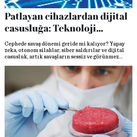
Patlayan cihazlardan dijital
casusluğa: Teknoloji
savaşları nasıl
Cephede savaş dönemi geride mi kalıyor? Yapay
şekillendiriyor?
zeka, otonom silahlar, siber saldırılar ve dijital
casusluk, artık savaşların sessiz ve görünmez
askerleri. Ağlar üzerinden yürütülen savaşlar,
teknolojiye dayalı yeni stratejilerin savaş
alanındaki rolünü artırırken, toplumların
psikolojik ve etik açıdan nasıl etkilendiğini
sorgulatan büyük bir değişimi işaret ediyor.