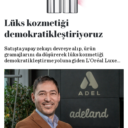
Lüks kozmetiği
demokratikleştiriyoruz
Satışta yapay zekayı devreye alıp, ürün
gramajlarını da düşürerek lüks kozmetiği
demokratikleştirme yoluna giden L’Oréal Luxe
Türkiye, enflasyonist ortama rağmen satış
adetlerinde büyük artış yakaladı. Markanın Genel
Müdürü Ufuk Batur, “Lüks kozmetiğin
potansiyeli çok büyük” diyor.