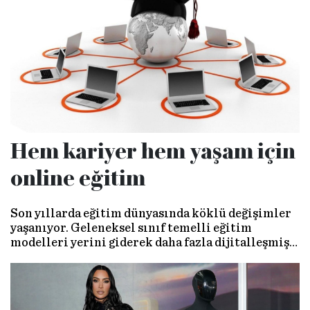
Evrim Şen’den dinleyelim…
Hem kariyer hem yaşam için
online eğitim
Son yıllarda eğitim dünyasında köklü değişimler
yaşanıyor. Geleneksel sınıf temelli eğitim
modelleri yerini giderek daha fazla dijitalleşmiş,
kişiselleştirilmiş ve esnek öğrenme
platformlarına bırakıyor. Online eğitim, hem
bireysel hem de kurumsal düzeyde hızlı bir
büyüme kaydediyor.