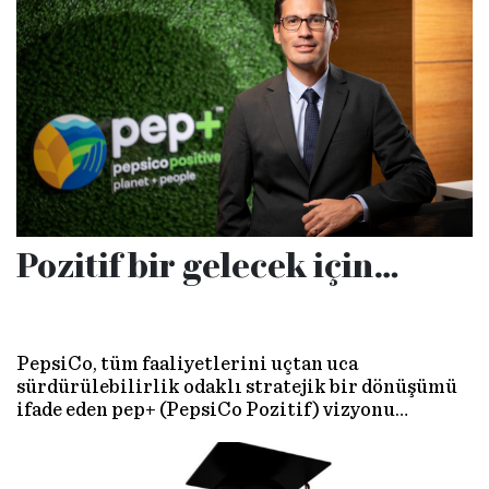
Pozitif bir gelecek için…
PepsiCo, tüm faaliyetlerini uçtan uca
sürdürülebilirlik odaklı stratejik bir dönüşümü
ifade eden pep+ (PepsiCo Pozitif) vizyonu
doğrultusunda yürütüyor. Sürdürülebilirlik,
kadın gücü ve yapay zeka ile yeniden şekillenen iş
modellerinden PepsiCo Türkiye Genel Müdürü