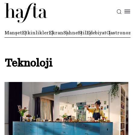
Manşet
Etkinlikler
Ekran
Sahne
Stil
Edebiyat
Gastronomi
Teknoloji