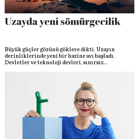
Uzayda yeni sömürgecilik
Büyük güçler gözünü göklere dikti. Uzayın
derinliklerinde yeni bir hazine avı başladı.
Devletler ve teknoloji devleri, sınırsız
kaynakların peşinde uzaya yöneliyor. Peki, bu
büyük yarış insanlık için bir dönüm noktası mı
yoksa yeni bir sömürgecilik çağının başlangıcı
mı?