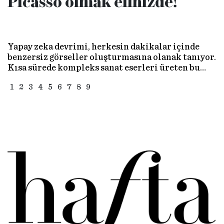
Picasso olmak elinizde!
Yapay zeka devrimi, herkesin dakikalar içinde
benzersiz görseller oluşturmasına olanak tanıyor.
Kısa sürede kompleks sanat eserleri üreten bu
dijital teknolojiler, yaratıcılığın sınırlarını
1
2
3
4
5
6
7
8
9
yeniden tanımlıyor. Asıl soru: Nasıl fark
yaratacaksınız?