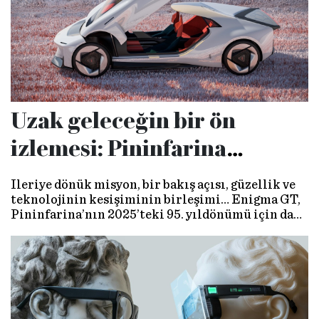
Uzak geleceğin bir ön
izlemesi: Pininfarina
Enigma GT
İleriye dönük misyon, bir bakış açısı, güzellik ve
teknolojinin kesişiminin birleşimi… Enigma GT,
Pininfarina’nın 2025’teki 95. yıldönümü için daha
da geliştirilecek bir düşünce sürecinin
başlangıcını simgeleyen bir tasarım çalışması…