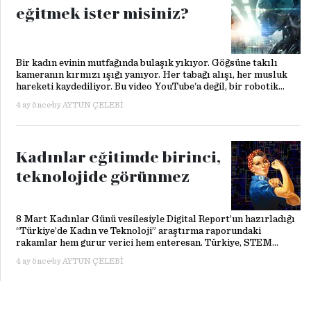
eğitmek ister misiniz?
Bir kadın evinin mutfağında bulaşık yıkıyor. Göğsüne takılı
kameranın kırmızı ışığı yanıyor. Her tabağı alışı, her musluk
hareketi kaydediliyor. Bu video YouTube'a değil, bir robotik
şirketine gidecek. Karşılığında iki saatte 80 dolar kazanacak.
4 ay önce
by
AYTUN ÇELEBI
2026'da iş yapış biçimlerimiz sessizce ama oldukça derinden
dönüşüyor. ABD’li DoorDash, Uber ve Instawork, bir yandan
insansı robotların eğitim altyapısını inşa ediyor.
Kadınlar eğitimde birinci,
teknolojide görünmez
8 Mart Kadınlar Günü vesilesiyle Digital Report’un hazırladığı
“Türkiye’de Kadın ve Teknoloji” araştırma raporundaki
rakamlar hem gurur verici hem enteresan. Türkiye, STEM
mezunlarında kadın oranıyla dünyada birinci sırada.
4 ay önce
by
AYTUN ÇELEBI
Üniversitelerin mühendislik, bilim ve teknoloji bölümlerinden
mezun olan her üç kişiden biri kadın; yüzde 37,4 ile İzlanda'nın,
Japonya'nın, Almanya'nın önünde. Ama kadın işgücü katılım
oranıyla 38 OECD ülkesi arasında son sıradayız.