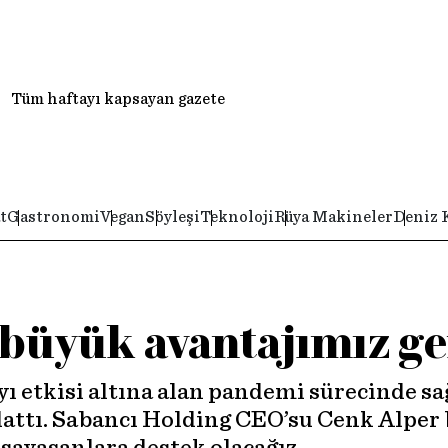
Tüm haftayı kapsayan gazete
t
Gastronomi
Vegan
Söyleşi
Teknoloji
Rüya Makineler
Deniz 
 büyük avantajımız ge
 etkisi altına alan pandemi sürecinde sağ
şlattı. Sabancı Holding CEO’su Cenk Alper