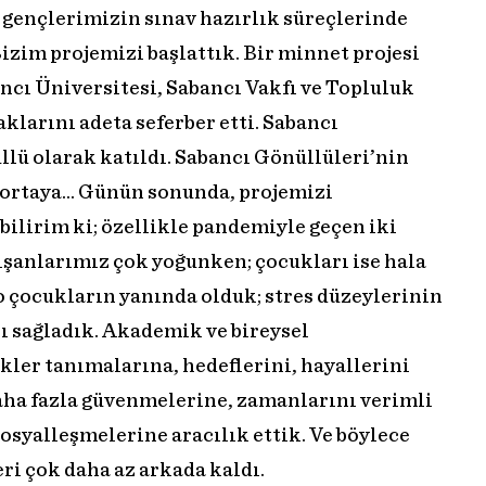
n gençlerimizin sınav hazırlık süreçlerinde
zim projemizi başlattık. Bir minnet projesi
ancı Üniversitesi, Sabancı Vakfı ve Topluluk
klarını adeta seferber etti. Sabancı
llü olarak katıldı. Sabancı Gönüllüleri’nin
ı ortaya… Günün sonunda, projemizi
ilirim ki; özellikle pandemiyle geçen iki
lışanlarımız çok yoğunken; çocukları ise hala
 o çocukların yanında olduk; stres düzeylerinin
 sağladık. Akademik ve bireysel
kler tanımalarına, hedeflerini, hayallerini
aha fazla güvenmelerine, zamanlarını verimli
syalleşmelerine aracılık ettik. Ve böylece
eri çok daha az arkada kaldı.