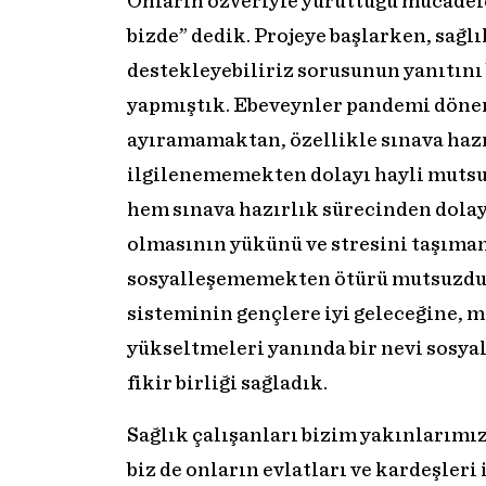
Onların özveriyle yürüttüğü mücadele
bizde” dedik. Projeye başlarken, sağlık
destekleyebiliriz sorusunun yanıtını 
yapmıştık. Ebeveynler pandemi döne
ayıramamaktan, özellikle sınava hazı
ilgilenememekten dolayı hayli mutsu
hem sınava hazırlık sürecinden dolayı
olmasının yükünü ve stresini taşıman
sosyalleşememekten ötürü mutsuzdula
sisteminin gençlere iyi geleceğine,
yükseltmeleri yanında bir nevi sosya
fikir birliği sağladık.
Sağlık çalışanları bizim yakınlarımız
biz de onların evlatları ve kardeşleri