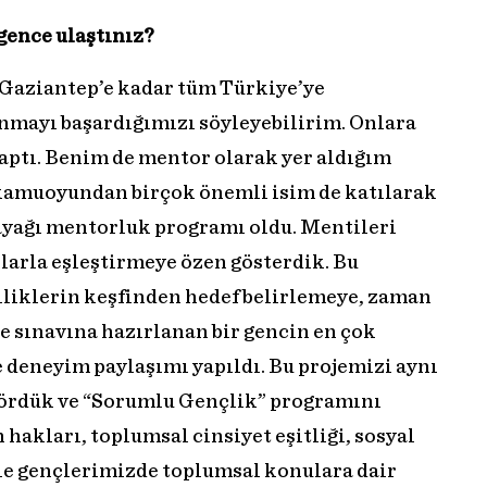
 gence ulaştınız?
 Gaziantep’e kadar tüm Türkiye’ye
unmayı başardığımızı söyleyebilirim. Onlara
ptı. Benim de mentor olarak yer aldığım
kamuoyundan birçok önemli isim de katılarak
 ayağı mentorluk programı oldu. Mentileri
arla eşleştirmeye özen gösterdik. Bu
liklerin keşfinden hedef belirlemeye, zaman
 sınavına hazırlanan bir gencin en çok
e deneyim paylaşımı yapıldı. Bu projemizi aynı
 gördük ve “Sorumlu Gençlik” programını
hakları, toplumsal cinsiyet eşitliği, sosyal
rle gençlerimizde toplumsal konulara dair