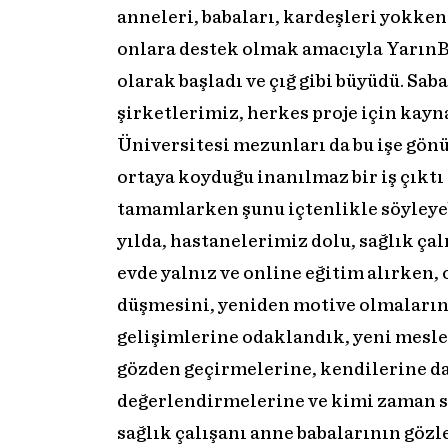
anneleri, babaları, kardeşleri yokke
onlara destek olmak amacıyla YarınBi
olarak başladı ve çığ gibi büyüdü. Sab
şirketlerimiz, herkes proje için kayna
Üniversitesi mezunları da bu işe gönü
ortaya koyduğu inanılmaz bir iş çıkt
tamamlarken şunu içtenlikle söyleyeb
yılda, hastanelerimiz dolu, sağlık ça
evde yalnız ve online eğitim alırken,
düşmesini, yeniden motive olmalarını
gelişimlerine odaklandık, yeni mesle
gözden geçirmelerine, kendilerine d
değerlendirmelerine ve kimi zaman so
sağlık çalışanı anne babalarının gözl