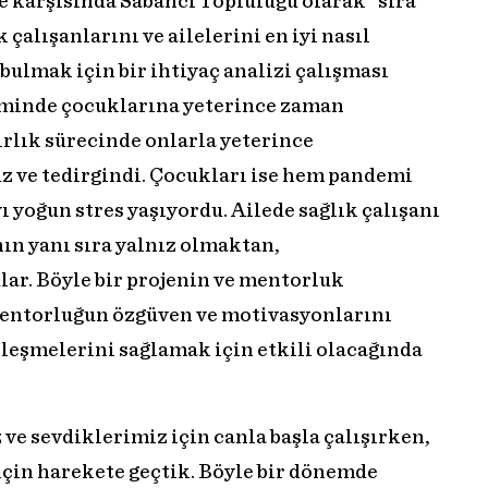
 karşısında Sabancı Topluluğu olarak “sıra
 çalışanlarını ve ailelerini en iyi nasıl
bulmak için bir ihtiyaç analizi çalışması
minde çocuklarına yeterince zaman
rlık sürecinde onlarla yeterince
z ve tedirgindi. Çocukları ise hem pandemi
 yoğun stres yaşıyordu. Ailede sağlık çalışanı
ın yanı sıra yalnız olmaktan,
r. Böyle bir projenin ve mentorluk
 mentorluğun özgüven ve motivasyonlarını
lleşmelerini sağlamak için etkili olacağında
 ve sevdiklerimiz için canla başla çalışırken,
 için harekete geçtik. Böyle bir dönemde