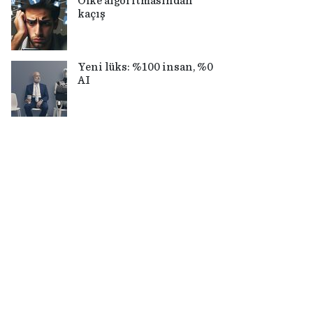
Öfke algoritmasından
kaçış
Yeni lüks: %100 insan, %0
AI