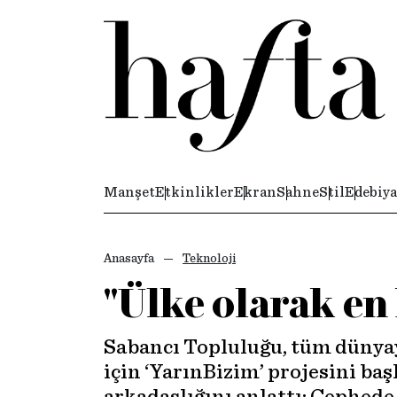
Manşet
Etkinlikler
Ekran
Sahne
Stil
Edebiya
Anasayfa
Teknoloji
"Ülke olarak en
Sabancı Topluluğu, tüm dünyayı
için ‘YarınBizim’ projesini ba