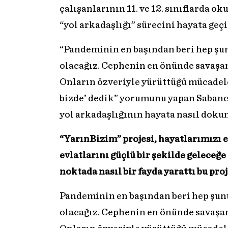
çalışanlarının 11. ve 12. sınıflarda o
“yol arkadaşlığı” sürecini hayata geçi
“Pandeminin en başından beri hep şu
olacağız. Cephenin en önünde savaşanl
Onların özveriyle yürüttüğü mücadele
bizde’ dedik” yorumunu yapan Sabanc
yol arkadaşlığının hayata nasıl dokun
“YarınBizim” projesi, hayatlarımızı
evlatlarını güçlü bir şekilde geleceğ
noktada nasıl bir fayda yarattı bu pro
Pandeminin en başından beri hep şun
olacağız. Cephenin en önünde savaşanl