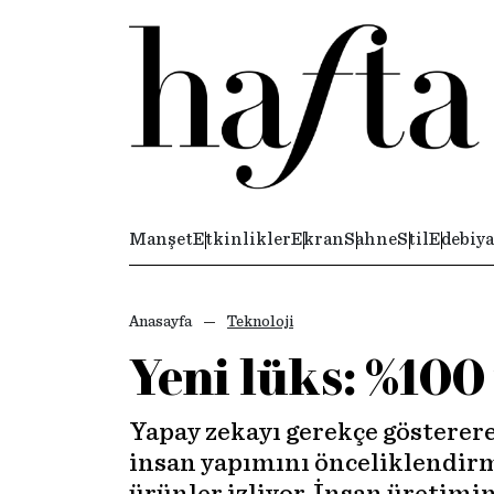
Manşet
Etkinlikler
Ekran
Sahne
Stil
Edebiya
Anasayfa
Teknoloji
Yeni lüks: %100
Yapay zekayı gerekçe göstererek
insan yapımını önceliklendirme