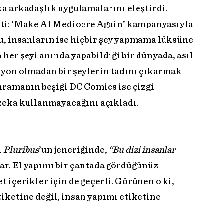
eka arkadaşlık uygulamalarını eleştirdi.
eçti: ‘Make AI Mediocre Again’ kampanyasıyla
u, insanların ise hiçbir şey yapmama lüksüne
er şeyi anında yapabildiği bir dünyada, asıl
yon olmadan bir şeylerin tadını çıkarmak
hramanın beşiği DC Comics ise çizgi
zeka kullanmayacağını açıkladı.
i
Pluribus
’un jeneriğinde,
“Bu dizi insanlar
var. El yapımı bir çantada gördüğünüz
t içerikler için de geçerli. Görünen o ki,
tiketine değil, insan yapımı etiketine