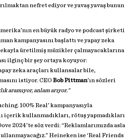
ırılmaktan nefret ediyor ve yavaş yavaş bunun
Amerika’nın en büyük radyo ve podcast şirketi
man kampanyasını başlattı ve yapay zeka
zekayla üretilmiş müzikler çalmayacaklarına
sı ilginç bir şey ortaya koyuyor:
apay zeka araçları kullansalar bile,
masını istiyor. CEO
Bob Pittman
’ın sözleri
lık aramıyor, anlam arıyor."
uching. 100% Real’ kampanyasıyla
lı içerik kullanmadıkları, rötuş yapmadıkları
 Dove 2024’te söz verdi: “Reklamlarımızda asla
kullanmayacağız.” Heineken ise ‘Real Friends