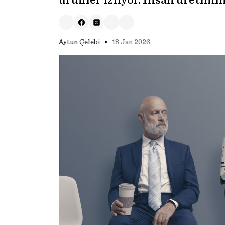
ürünler izliyor. İnsan üretimin
•
Aytun Çelebi
18 Jan 2026