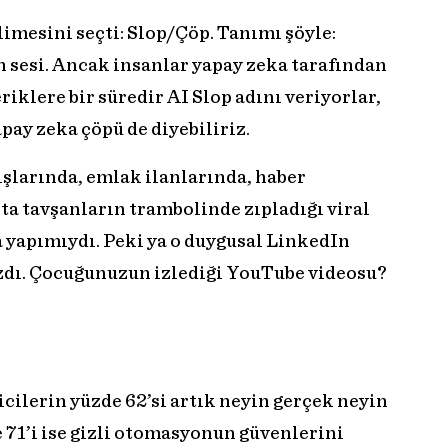
mesini seçti: Slop/Çöp. Tanımı şöyle:
 sesi. Ancak insanlar yapay zeka tarafından
riklere bir süredir AI Slop adını veriyorlar,
pay zeka çöpü de diyebiliriz.
ışlarında, emlak ilanlarında, haber
ta tavşanların trambolinde zıpladığı viral
a yapımıydı. Peki ya o duygusal LinkedIn
ı. Çocuğunuzun izlediği YouTube videosu?
cilerin yüzde 62’si artık neyin gerçek neyin
 71’i ise gizli otomasyonun güvenlerini