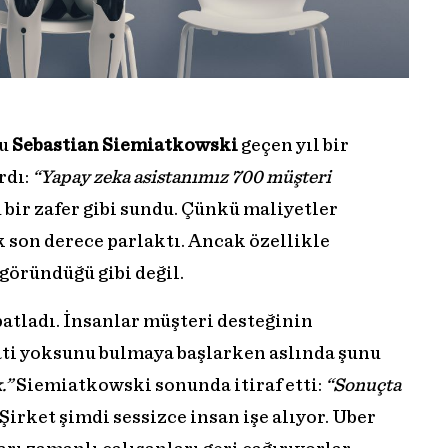
su
Sebastian Siemiatkowski
geçen yıl bir
rdı:
“Yapay zeka asistanımız 700 müşteri
 bir zafer gibi sundu. Çünkü maliyetler
k son derece parlaktı. Ancak özellikle
 göründüğü gibi değil.
patladı. İnsanlar müşteri desteğinin
pati yoksunu bulmaya başlarken aslında şunu
k.”
Siemiatkowski sonunda itiraf etti:
“Sonuçta
Şirket şimdi sessizce insan işe alıyor. Uber