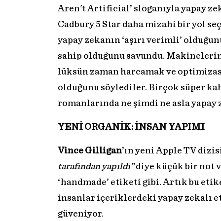
Aren't Artificial’ sloganıyla yapay z
Cadbury 5 Star daha mizahi bir yol s
yapay zekanın ‘aşırı verimli’ olduğun
sahip olduğunu savundu. Makinelerin h
lüksün zaman harcamak ve optimizas
olduğunu söylediler. Birçok süper ka
romanlarında ne şimdi ne asla yapay 
YENİ ORGANİK: İNSAN YAPIMI
Vince Gilligan
’ın yeni Apple TV dizis
tarafından yapıldı”
diye küçük bir not 
‘handmade’ etiketi gibi. Artık bu etike
insanlar içeriklerdeki yapay zekalı e
güveniyor.