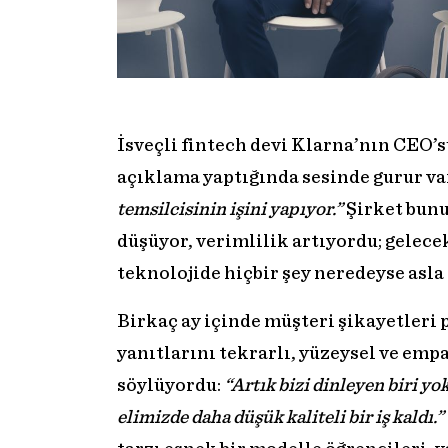
İsveçli fintech devi Klarna’nın CEO’
açıklama yaptığında sesinde gurur va
temsilcisinin işini yapıyor.”
Şirket bunu
düşüyor, verimlilik artıyordu; gelece
teknolojide hiçbir şey neredeyse asla
Birkaç ay içinde müşteri şikayetleri 
yanıtlarını tekrarlı, yüzeysel ve em
söylüyordu:
“Artık bizi dinleyen biri yo
elimizde daha düşük kaliteli bir iş kaldı.”