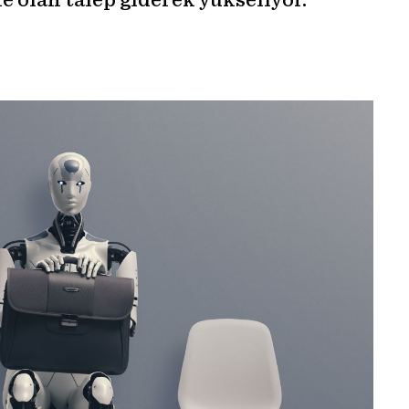
e olan talep giderek yükseliyor.