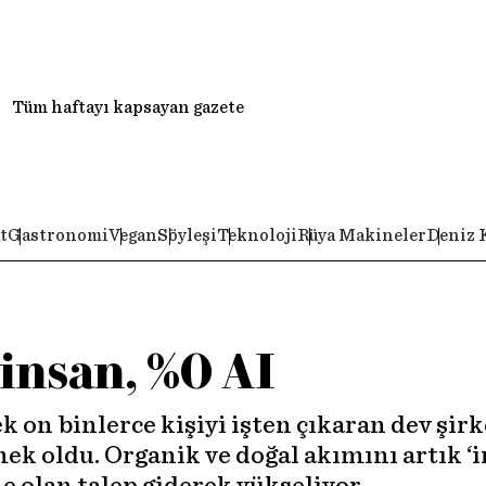
Tüm haftayı kapsayan gazete
t
Gastronomi
Vegan
Söyleşi
Teknoloji
Rüya Makineler
Deniz 
 insan, %0 AI
 on binlerce kişiyi işten çıkaran dev şirke
k oldu. Organik ve doğal akımını artık ‘i