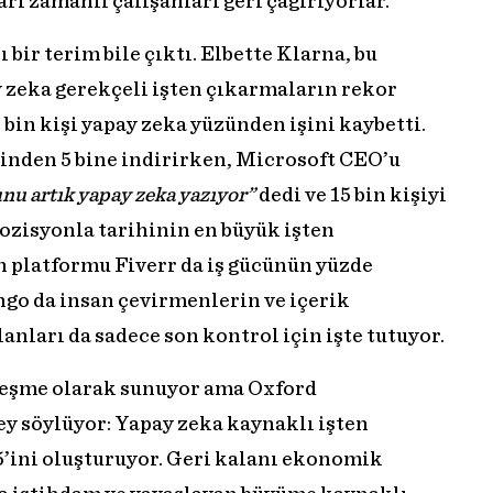
arı zamanlı çalışanları geri çağırıyorlar.
 bir terim bile çıktı. Elbette Klarna, bu
y zeka gerekçeli işten çıkarmaların rekor
 bin kişi yapay zeka yüzünden işini kaybetti.
binden 5 bine indirirken, Microsoft CEO’u
u artık yapay zeka yazıyor”
dedi ve 15 bin kişiyi
ozisyonla tarihinin en büyük işten
n platformu Fiverr da iş gücünün yüzde
ngo da insan çevirmenlerin ve içerik
lanları da sadece son kontrol için işte tutuyor.
leşme olarak sunuyor ama Oxford
ey söylüyor: Yapay zeka kaynaklı işten
’ini oluşturuyor. Geri kalanı ekonomik