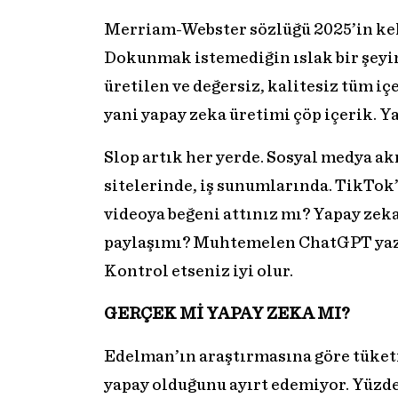
Merriam-Webster sözlüğü 2025’in keli
Dokunmak istemediğin ıslak bir şeyin
üretilen ve değersiz, kalitesiz tüm içe
yani yapay zeka üretimi çöp içerik. Ya
Slop artık her yerde. Sosyal medya ak
sitelerinde, iş sunumlarında. TikTok’
videoya beğeni attınız mı? Yapay zek
paylaşımı? Muhtemelen ChatGPT yazd
Kontrol etseniz iyi olur.
GERÇEK Mİ YAPAY ZEKA MI?
Edelman’ın araştırmasına göre tüketi
yapay olduğunu ayırt edemiyor. Yüzde