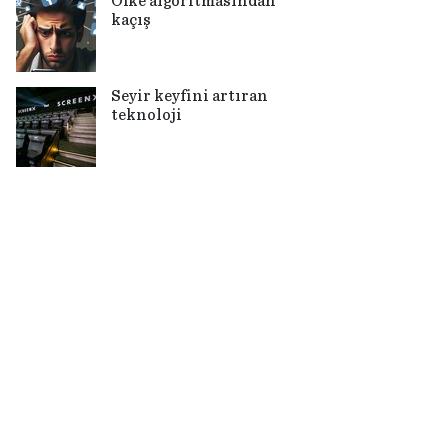
Öfke algoritmasından
kaçış
Seyir keyfini artıran
teknoloji