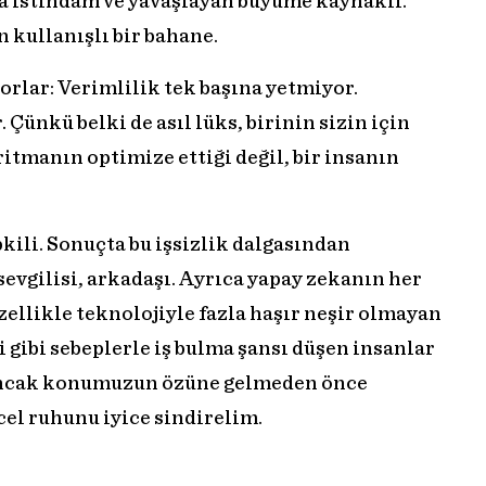
la istihdam ve yavaşlayan büyüme kaynaklı.
n kullanışlı bir bahane.
rlar: Verimlilik tek başına yetmiyor.
Çünkü belki de asıl lüks, birinin sizin için
itmanın optimize ettiği değil, bir insanın
pkili. Sonuçta bu işsizlik dalgasından
 sevgilisi, arkadaşı. Ayrıca yapay zekanın her
zellikle teknolojiyle fazla haşır neşir olmayan
i gibi sebeplerle iş bulma şansı düşen insanlar
Ancak konumuzun özüne gelmeden önce
l ruhunu iyice sindirelim.