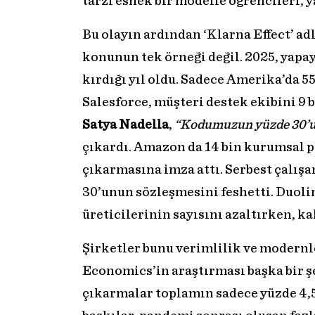
tarzı esnek bir modelle öğrencileri, y
Bu olayın ardından ‘Klarna Effect’ adlı
konunun tek örneği değil. 2025, yapa
kırdığı yıl oldu. Sadece Amerika’da 55
Salesforce, müşteri destek ekibini 9 
Satya Nadella
,
“Kodumuzun yüzde 30’un
çıkardı. Amazon da 14 bin kurumsal p
çıkarmasına imza attı. Serbest çalışa
30’unun sözleşmesini feshetti. Duoli
üreticilerinin sayısını azaltırken, ka
Şirketler bunu verimlilik ve modern
Economics’in araştırması başka bir ş
çıkarmalar toplamın sadece yüzde 4,5