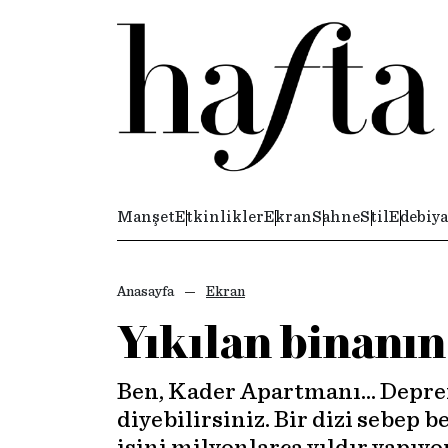
Manşet
Etkinlikler
Ekran
Sahne
Stil
Edebiya
Anasayfa
Ekran
Yıkılan binanın 
Ben, Kader Apartmanı… Depremd
diyebilirsiniz. Bir dizi sebep