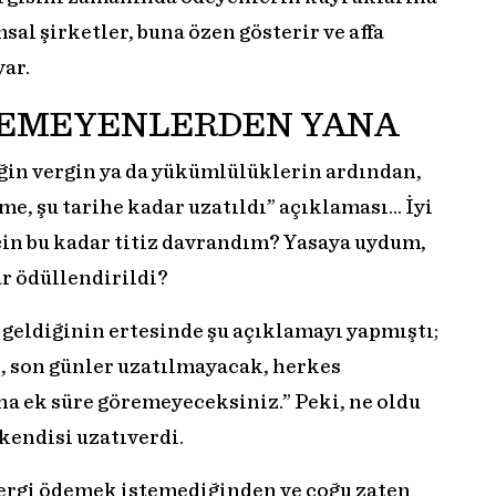
al şirketler, buna özen gösterir ve affa
ar.
LEMEYENLERDEN YANA
ğin vergin ya da yükümlülüklerin ardından,
me, şu tarihe kadar uzatıldı” açıklaması… İyi
in bu kadar titiz davrandım? Yasaya uydum,
 ödüllendirildi?
geldiğinin ertesinde şu açıklamayı yapmıştı;
n, son günler uzatılmayacak, herkes
a ek süre göremeyeceksiniz.” Peki, ne oldu
kendisi uzatıverdi.
 vergi ödemek istemediğinden ve çoğu zaten