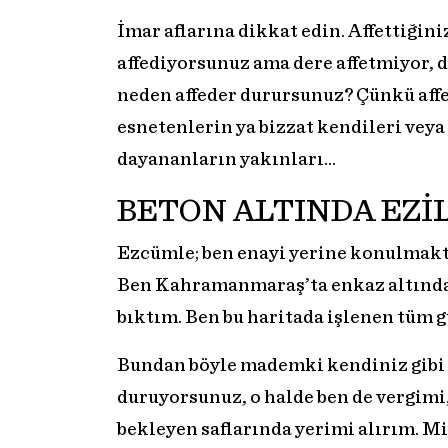
İmar aflarına dikkat edin. Affettiğin
affediyorsunuz ama dere affetmiyor, de
neden affeder durursunuz? Çünkü affe
esnetenlerin ya bizzat kendileri veya
dayananların yakınları…
BETON ALTINDA EZİ
Ezcümle; ben enayi yerine konulmakt
Ben Kahramanmaraş’ta enkaz altında
bıktım. Ben bu haritada işlenen tüm 
Bundan böyle mademki kendiniz gibi 
duruyorsunuz, o halde ben de vergimi
bekleyen saflarında yerimi alırım. M