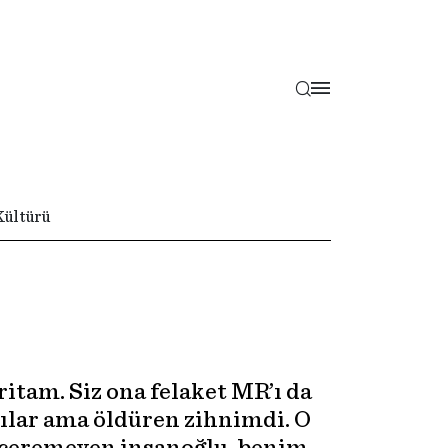
Kültürü
tam. Siz ona felaket MR’ı da
ttılar ama öldüren zihnimdi. O