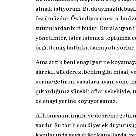
almak istiyorum. Bu da aymazlık başlığ
özrümüzdür. Özür diyorum zira bu öz
tutumlardan biri budur. Kurala uyan i
yönetimler, ister istemez toplumda 
örgütlemiş hatta kutsamış oluyorlar.
Ama artık beni enayi yerine koyamay
sürekli affederek, benim gibi misal;
yerine getiren, yasalara uyan, yönetm
çıkardığınız sürekli aflar sebebiyle,
de enayi yerine koyuyorsunuz.
Af konusunu imara ve depreme getirm
vardır. Şu tarih son diyerek duyurusu 
kapılarında veya diğer kanallarda, v