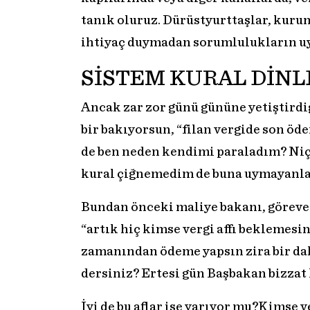
tanık oluruz. Dürüstyurttaşlar, kurums
ihtiyaç duymadan sorumlulukların uy
SİSTEM KURAL DİN
Ancak zar zor günü gününe yetiştirdi
bir bakıyorsun, “filan vergide son öde
de ben neden kendimi paraladım? Niç
kural çiğnemedim de buna uymayanlar
Bundan önceki maliye bakanı, göreve 
“artık hiç kimse vergi affı beklemesi
zamanından ödeme yapsın zira bir dah
dersiniz? Ertesi gün Başbakan bizzat 
İyi de bu aflar işe yarıyor mu?Kimse