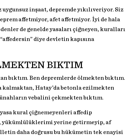
iz uygunsuz inşaat, depremde yıkılıveriyor. Siz
prem affetmiyor, afet affetmiyor. İyi de hala
denler de genelde yasaları çiğneyen, kuralları
 “affedersin” diye devletin kapısına
LMEKTEN BIKTIM
an bıktım. Ben depremlerde ölmekten bıktım.
 kalmaktan, Hatay’da betonla ezilmekten
günahların vebalini çekmekten bıktım.
yasa kural çiğnemeyenleri affedip
, yükümlülüklerimi yerine getirmeyip, af
illetin daha doğrusu bu hükümetin tek enayisi