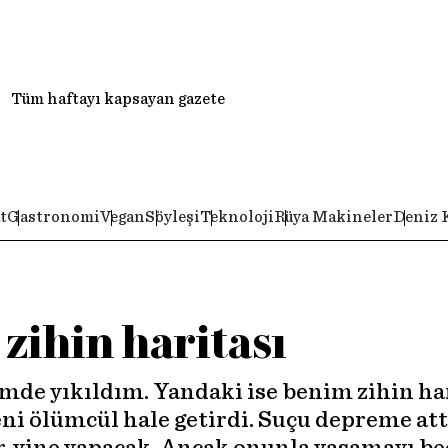
Tüm haftayı kapsayan gazete
t
Gastronomi
Vegan
Söyleşi
Teknoloji
Rüya Makineler
Deniz 
zihin haritası
e yıkıldım. Yandaki ise benim zihin hari
 beni ölümcül hale getirdi. Suçu depreme a