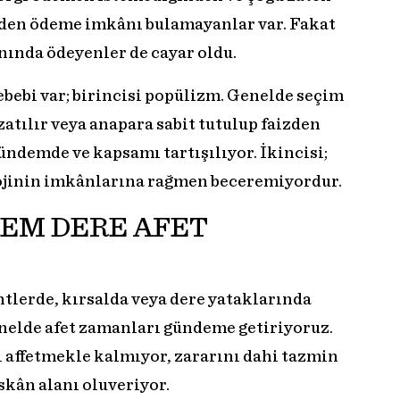
den ödeme imkânı bulamayanlar var. Fakat
anında ödeyenler de cayar oldu.
ebebi var; birincisi popülizm. Genelde seçim
uzatılır veya anapara sabit tutulup faizden
gündemde ve kapsamı tartışılıyor. İkincisi;
lojinin imkânlarına rağmen beceremiyordur.
EM DERE AFET
ntlerde, kırsalda veya dere yataklarında
nelde afet zamanları gündeme getiriyoruz.
i affetmekle kalmıyor, zararını dahi tazmin
iskân alanı oluveriyor.