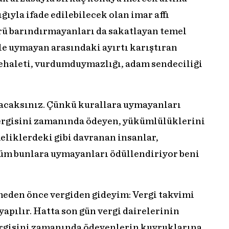
ıyla ifade edilebilecek olan imar affı
rü barındırmayanları da sakatlayan temel
le uymayan arasındaki ayırtı karıştıran
cehaleti, vurdumduymazlığı, adam sendeciliği
acaksınız. Çünkü kurallara uymayanları
 vergisini zamanında ödeyen, yükümlülüklerini
eliklerdeki gibi davranan insanlar,
 tüm bunlara uymayanları ödüllendiriyor beni
eden önce vergiden gideyim: Vergi takvimi
yapılır. Hatta son gün vergi dairelerinin
ergisini zamanında ödeyenlerin kuyruklarına