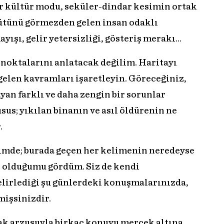
er kültür modu, seküler-dindar kesimin ortak
bütünü görmezden gelen insan odaklı
şı, gelir yetersizliği, gösteriş merakı…
 noktalarını anlatacak değilim. Haritayı
gelen kavramları işaretleyin. Göreceğiniz,
yan farklı ve daha zengin bir sorunlar
usus; yıkılan binanın ve asıl öldürenin ne
.
ğimde; burada geçen her kelimenin neredeyse
ş olduğumu gördüm. Siz de kendi
lirlediği şu günlerdeki konuşmalarınızda,
mişsinizdir.
ak arzusuyla birkaç konuyu mercek altına