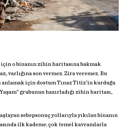
 için o binanın zihin haritasına bakmak
az, varlığına son vermez. Zira veremez. Bu
nu anlamak için dostum Tınaz Titiz’in kurduğu
Yaşam” grubunun hazırladığı zihin haritası,
başlayan sebepsonuç yollarıyla yıkılan binanın
itasında ilk kademe; çok temel kavramlarla