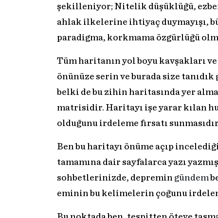
şekilleniyor; Nitelik düşüklüğü, ezb
ahlak ilkelerine ihtiyaç duymayışı, 
paradigma, korkmama özgürlüğü olmayı
Tüm haritanın yol boyu kavşakları ve
önünüze serin ve burada size tanıdık 
belki de bu zihin haritasında yer alma
matrisidir. Haritayı işe yarar kılan h
olduğunu irdeleme fırsatı sunmasıdır
Ben bu haritayı önüme açıp inceledi
tamamına dair sayfalarca yazı yazmı
sohbetlerinizde, depremin
gündem
be
eminin bu kelimelerin çoğunu irdele
Bu noktada ben, tespitten öteye taşm