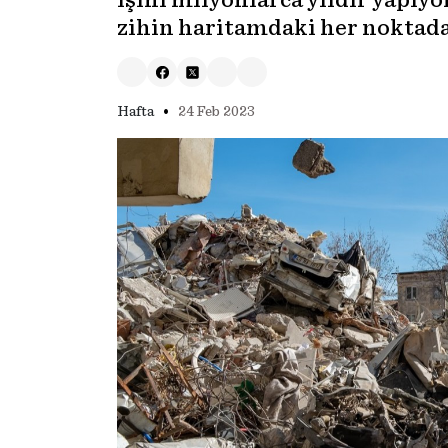
işini milyonlarca yıldır yapı
zihin haritamdaki her noktada
•
Hafta
24 Feb 2023