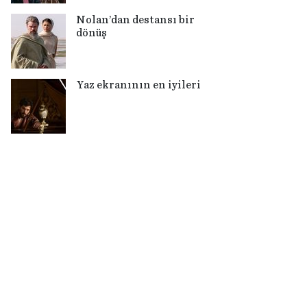
Nolan’dan destansı bir
dönüş
Yaz ekranının en iyileri