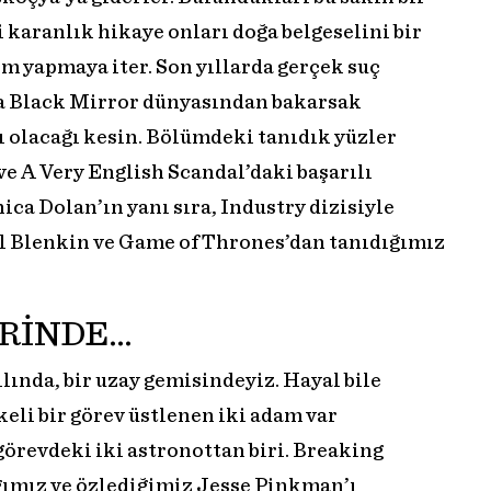
i karanlık hikaye onları doğa belgeselini bir
lm yapmaya iter. Son yıllarda gerçek suç
una Black Mirror dünyasından bakarsak
 olacağı kesin. Bölümdeki tanıdık yüzler
 A Very English Scandal’daki başarılı
ca Dolan’ın yanı sıra, Industry dizisiyle
l Blenkin ve Game of Thrones’dan tanıdığımız
ERİNDE…
lında, bir uzay gemisindeyiz. Hayal bile
keli bir görev üstlenen iki adam var
 görevdeki iki astronottan biri. Breaking
ğımız ve özlediğimiz Jesse Pinkman’ı