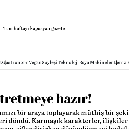
Tüm haftayı kapsayan gazete
t
Gastronomi
Vegan
Söyleşi
Teknoloji
Rüya Makineler
Deniz 
itretmeye hazır!
ımızı bir araya toplayarak müthiş bir şek
eri döndü. Karmaşık karakterler, ilişkiler 