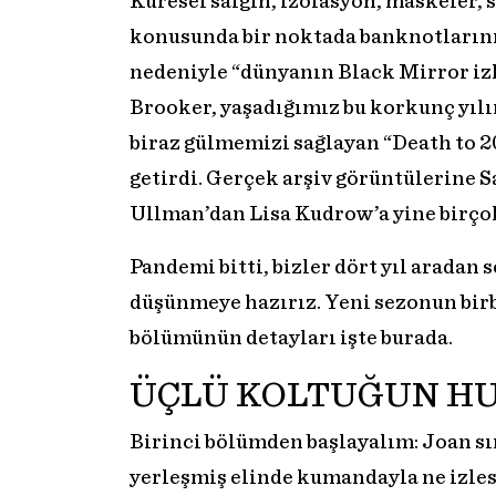
Küresel salgın, izolasyon, maskeler,
konusunda bir noktada banknotlarını
nedeniyle “dünyanın Black Mirror iz
Brooker, yaşadığımız bu korkunç yılı
biraz gülmemizi sağlayan “Death to 2
getirdi. Gerçek arşiv görüntülerine 
Ullman’dan Lisa Kudrow’a yine birçok 
Pandemi bitti, bizler dört yıl arada
düşünmeye hazırız. Yeni sezonun birb
bölümünün detayları işte burada.
ÜÇLÜ KOLTUĞUN H
Birinci bölümden başlayalım: Joan sır
yerleşmiş elinde kumandayla ne izle