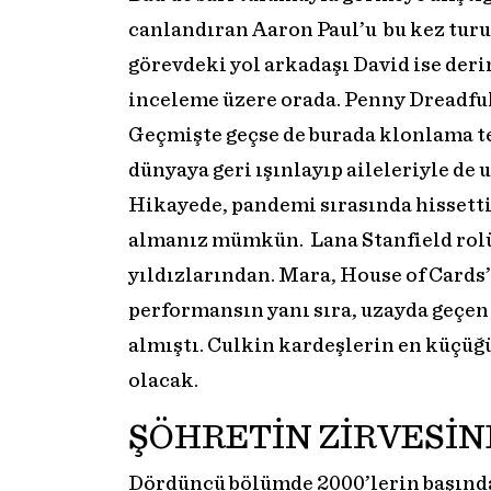
canlandıran Aaron Paul’u bu kez turu
görevdeki yol arkadaşı David ise deri
inceleme üzere orada. Penny Dreadful
Geçmişte geçse de burada klonlama te
dünyaya geri ışınlayıp aileleriyle de 
Hikayede, pandemi sırasında hissetti
almanız mümkün. Lana Stanfield rol
yıldızlarından. Mara, House of Cards’
performansın yanı sıra, uzayda geçen 
almıştı. Culkin kardeşlerin en küçü
olacak.
ŞÖHRETİN ZİRVESİ
Dördüncü bölümde 2000’lerin başınday