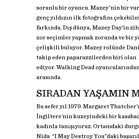
sorunlu bir oyuncu. Mazey’nin bir vur
genç yıldızın ilk fotoğrafını çekebi
farkında. Dış dünya, Mazey Day'in zih
zor seçimler yapmak zorunda ve bir 
çelişkili buluyor. Mazey rolünde Dan
takip eden paparazzilerden biri olan 
ediyor. Walking Dead oyuncularında
arasında.
SIRADAN YAŞAMIN 
Bu sefer yıl 1979. Margaret Thatcher'
İngiltere'nin kuzeyindeki bir kasaba
kadınla tanışıyoruz. Ortamdaki dur
Nida “I May Destroy You”daki başarı