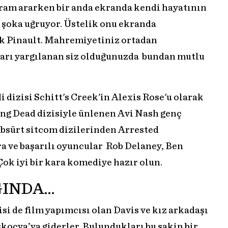
gram ararken bir anda ekranda kendi hayatının
k şoka uğruyor. Üstelik onu ekranda
k Pinault. Mahremiyetiniz ortadan
ları yargılanan siz olduğunuzda bundan mutlu
dizisi Schitt's Creek'in Alexis Rose'u olarak
ng Dead dizisiyle ünlenen Avi Nash genç
Absürt sitcom dizilerinden Arrested
a ve başarılı oyuncular Rob Delaney, Ben
Çok iyi bir kara komediye hazır olun.
ĞINDA…
isi de film yapımcısı olan Davis ve kız arkadaşı
skoçya’ya giderler. Bulundukları bu sakin bir