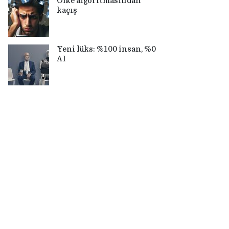
Öfke algoritmasından
kaçış
Yeni lüks: %100 insan, %0
AI