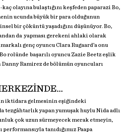
-kaç olayına bulaştığını keşfeden paparazi Bo,
lmenin ucunda büyük bir para olduğunun
insel bir çöküntü yaşadığını düşünüyor. Bo,
yandan da yapması gerekeni ahlaki olarak
imarkalı genç oyuncu Clara Rugaard’a onu
Bo rolünde başarılı oyuncu Zazie Beetz eşlik
n Danny Ramirez de bölümün oyuncuları
MERKEZİNDE…
ın iktidara gelmesinin eşiğindeki
da tezgâhtarlık yapan yumuşak huylu Nida adlı
gunluk çok uzun sürmeyecek merak etmeyin,
lı performansıyla tanıdığımız Paapa