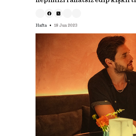
hepimizi rahatsız edip kışkır
•
Hafta
18 Jun 2023