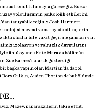
ncu astronot tulumuyla göreceğiz. Bu zor
n uzay yolculuğunun psikolojik etkilerini
’dan tanıyabileceğiniz Josh Hartnett.
knolojisi mevcut ve bu sayede bilinçlerini
uzakta olsalar bile vakit geçirme şansları var.
ğimiz izolasyon ve yalnızlık duygularını
üyle ünlü oyuncu Kate Mara da bölümün
ın Zoe Barnes’ı olarak gösterdiği
bir başka yapım olan Martian’da da rol
ğü Rory Culkin, Auden Thorton de bu bölümde
NDE…
ız. Mazey, paparazzilerin takip ettiği