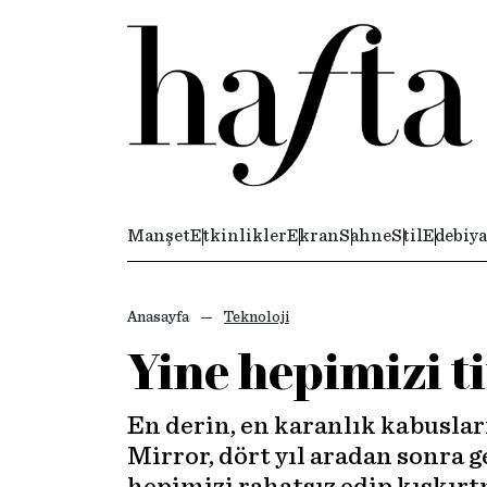
Manşet
Etkinlikler
Ekran
Sahne
Stil
Edebiya
Anasayfa
Teknoloji
Yine hepimizi t
En derin, en karanlık kabuslar
Mirror, dört yıl aradan sonra g