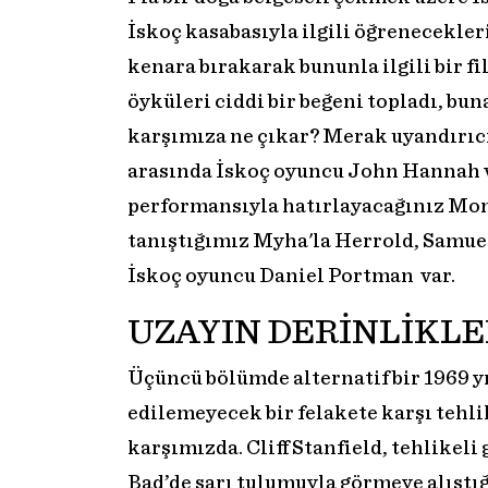
İskoç kasabasıyla ilgili öğrenecekler
kenara bırakarak bununla ilgili bir fi
öyküleri ciddi bir beğeni topladı, b
karşımıza ne çıkar? Merak uyandırıcı
arasında İskoç oyuncu John Hannah ve
performansıyla hatırlayacağınız Moni
tanıştığımız Myha'la Herrold, Samue
İskoç oyuncu Daniel Portman var.
UZAYIN DERİNLİKL
Üçüncü bölümde alternatif bir 1969 yı
edilemeyecek bir felakete karşı tehli
karşımızda. Cliff Stanfield, tehlikeli
Bad’de sarı tulumuyla görmeye alıştı