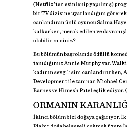
(Netflix’ten esinlenip yapılmış) pro
bir TV dizisine uyarlandığını görere
canlandıran ünlü oyuncu Salma Haye
kalkarken, merak edilen ve davranış
olabilir misiniz?
Bu bölümün başrolünde ödüllü komedi 
tanıdığımız Annie Murphy var. Walki
kadının sevgilisini canlandırırken, 
Development ile tanınan Michael Cer
Barnes ve Himesh Patel eşlik ediyor. 
ORMANIN KARANLI
İkinci bölüm bizi doğaya çağırıyor. İk
Pia bir doğa belgeseli çekmek üzere İ