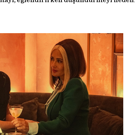
tmayı, eğlendirirken düşündürmeyi hedefli