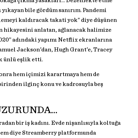
 sokağa çıkma yasakları… Dezenfekte etme
 yıkayan bile gördüm sanırım. Pandemi
lemeyi kaldıracak takati yok” diye düşünen
n hikayesini anlatan, ağlanacak halimize
020” adındaki yapımı Netflix ekranlarına
Samuel Jackson’dan, Hugh Grant’e, Tracey
ünlü eşlik etti.
n sonra hem içimizi karartmaya hem de
irinden ilginç konu ve kadrosuyla beş
UZURUNDA…
adan bir iş kadını. Evde nişanlısıyla koltuğa
sem diye Streamberry platformunda