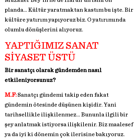
Muzaffer Bey’in ne de Harun’un ismi ön
planda… Kültür yaratmaktan kastım bu işte. Bir
kültüre yatırım yapıyoruz biz. O yatırımında
olumlu dönüşlerini alıyoruz.
YAPTIĞIMIZ SANAT
SİYASET ÜSTÜ
Bir sanatçı olarak gündemden nasıl
etkileniyorsunuz?
M.F:
Sanatçı gündemi takip eden fakat
gündemin ötesinde düşünen kişidir. Yani
tarihsellikle ilişkilenmez... Bununla ilgili bir
şey anlatmak istiyorsa ilişkilenir. Biz maalesef
ya da iyi ki dönemin çok ilerisine bakıyoruz.