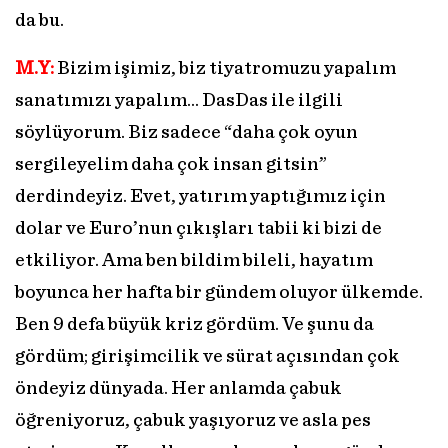
da bu.
M.Y:
Bizim işimiz, biz tiyatromuzu yapalım
sanatımızı yapalım… DasDas ile ilgili
söylüyorum. Biz sadece “daha çok oyun
sergileyelim daha çok insan gitsin”
derdindeyiz. Evet, yatırım yaptığımız için
dolar ve Euro’nun çıkışları tabii ki bizi de
etkiliyor. Ama ben bildim bileli, hayatım
boyunca her hafta bir gündem oluyor ülkemde.
Ben 9 defa büyük kriz gördüm. Ve şunu da
gördüm; girişimcilik ve sürat açısından çok
öndeyiz dünyada. Her anlamda çabuk
öğreniyoruz, çabuk yaşıyoruz ve asla pes