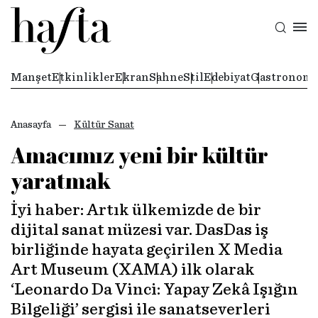
Manşet
Etkinlikler
Ekran
Sahne
Stil
Edebiyat
Gastronomi
Anasayfa
Kültür Sanat
Amacımız yeni bir kültür
yaratmak
İyi haber: Artık ülkemizde de bir
dijital sanat müzesi var. DasDas iş
birliğinde hayata geçirilen X Media
Art Museum (XAMA) ilk olarak
‘Leonardo Da Vinci: Yapay Zekâ Işığın
Bilgeliği’ sergisi ile sanatseverleri