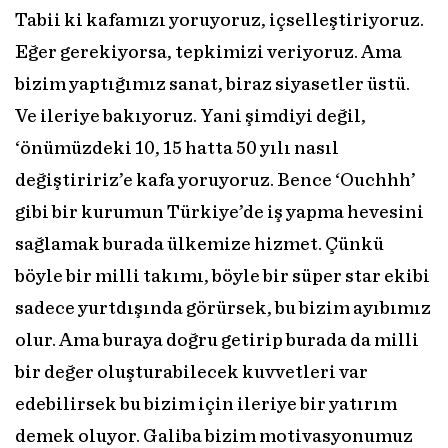
Tabii ki kafamızı yoruyoruz, içselleştiriyoruz.
Eğer gerekiyorsa, tepkimizi veriyoruz. Ama
bizim yaptığımız sanat, biraz siyasetler üstü.
Ve ileriye bakıyoruz. Yani şimdiyi değil,
‘önümüzdeki 10, 15 hatta 50 yılı nasıl
değiştiririz’e kafa yoruyoruz. Bence ‘Ouchhh’
gibi bir kurumun Türkiye’de iş yapma hevesini
sağlamak burada ülkemize hizmet. Çünkü
böyle bir milli takımı, böyle bir süper star ekibi
sadece yurtdışında görürsek, bu bizim ayıbımız
olur. Ama buraya doğru getirip burada da milli
bir değer oluşturabilecek kuvvetleri var
edebilirsek bu bizim için ileriye bir yatırım
demek oluyor. Galiba bizim motivasyonumuz