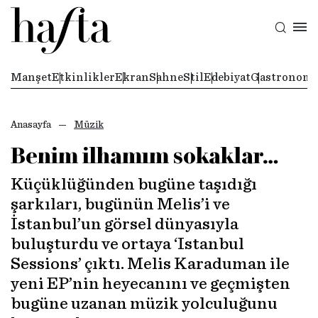
Manşet
Etkinlikler
Ekran
Sahne
Stil
Edebiyat
Gastronomi
Anasayfa
Müzik
Benim ilhamım sokaklar…
Küçüklüğünden bugüne taşıdığı
şarkıları, bugünün Melis’i ve
İstanbul’un görsel dünyasıyla
buluşturdu ve ortaya ‘Istanbul
Sessions’ çıktı. Melis Karaduman ile
yeni EP’nin heyecanını ve geçmişten
bugüne uzanan müzik yolculuğunu