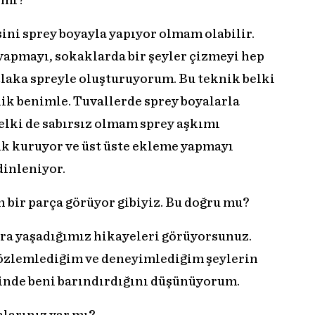
k mi?
ini sprey boyayla yapıyor olmam olabilir.
yapmayı, sokaklarda bir şeyler çizmeyi hep
laka spreyle oluşturuyorum. Bu teknik belki
ilik benimle. Tuvallerde sprey boyalarla
elki de sabırsız olmam sprey aşkımı
buk kuruyor ve üst üste ekleme yapmayı
dinleniyor.
n bir parça görüyor gibiyiz. Bu doğru mu?
ra yaşadığımız hikayeleri görüyorsunuz.
özlemlediğim ve deneyimlediğim şeylerin
rinde beni barındırdığını düşünüyorum.