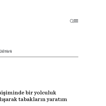
Kültürü
sişiminde bir yolculuk
lışarak tabakların yaratım