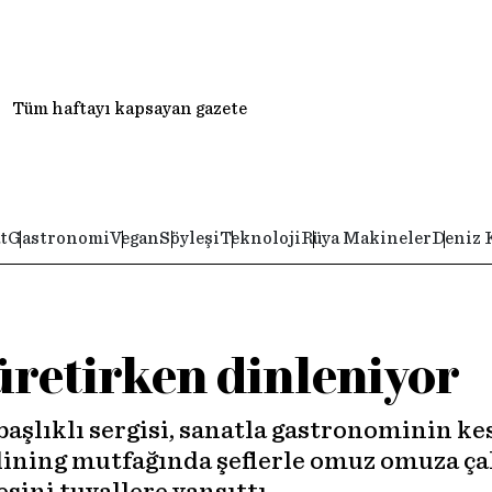
Tüm haftayı kapsayan gazete
t
Gastronomi
Vegan
Söyleşi
Teknoloji
Rüya Makineler
Deniz 
retirken dinleniyor
başlıklı sergisi, sanatla gastronominin ke
 dining mutfağında şeflerle omuz omuza ça