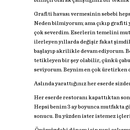
bilinçli olarak çalıştığınız bir tekni
Grafiti havası vermesinin sebebi heps
Neden bilmiyorum; ama çıkıp grafiti 
çok severdim. Eserlerin temelini mut
ilerleyen yıllarda değişir fakat şimd
başlayıp akrilikle devam ediyorum. B
tetikleyen bir şey olabilir, çünkü ça
seviyorum. Beynim en çok üretirken 
Aslında yarattığınız her eserde sizde
Her eserde restoranı kapattıktan son
Hepsi benim 3 ay boyunca mutfakta g
sonucu. Bu yüzden ister istemez içle