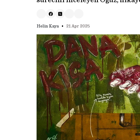
sürecini inceleyen Oğuz, hikaye
•
Helin Kaya
21 Apr 2025