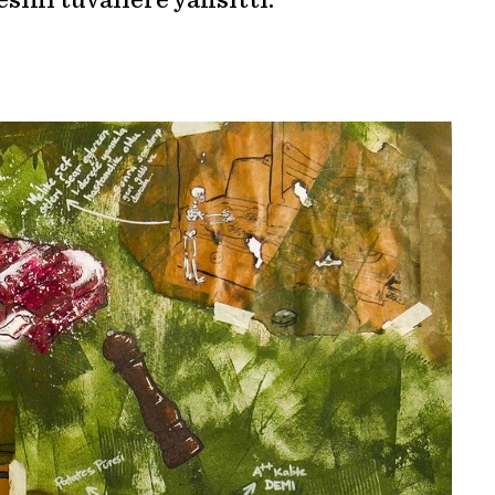
sini tuvallere yansıttı.