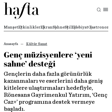
Manşet
Etkinlikler
Ekran
Sahne
Stil
Edebiyat
Gastronomi
Anasayfa
Kültür Sanat
Genç müzisyenlere ‘yeni
sahne’ desteği
Gençlerin daha fazla görünürlük
kazanmaları ve eserlerini daha geniş
kitlelere ulaştırmaları hedefiyle,
Rönesans Gayrimenkul Yatırım, ‘Genç
Caz+’ programına destek vermeye
başladı.