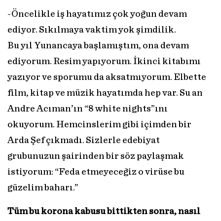
-Öncelikle iş hayatımız çok yoğun devam
ediyor. Sıkılmaya vaktim yok şimdilik.
Bu yıl Yunancaya başlamıştım, ona devam
ediyorum. Resim yapıyorum. İkinci kitabımı
yazıyor ve sporumu da aksatmıyorum. Elbette
film, kitap ve müzik hayatımda hep var. Su an
Andre Acıman’ın “8 white nights”ını
okuyorum. Hemcinslerim gibi içimden bir
Arda Şef çıkmadı. Sizlerle edebiyat
grubunuzun şairinden bir söz paylaşmak
istiyorum: “Feda etmeyeceğiz o virüse bu
güzelim baharı.”
Tüm bu korona kabusu bittikten sonra, nasıl