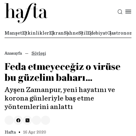
Manşet
Etkinlikler
Ekran
Sahne
Stil
Edebiyat
Gastronomi
Anasayfa
Söyleşi
Feda etmeyeceğiz o virüse
bu güzelim baharı…
Ayşen Zamanpur, yeni hayatını ve
korona günleriyle baş etme
yöntemlerini anlattı
•
Hafta
16 Apr 2020