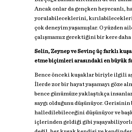
Ancak onlar da gençken heyecanlı, ha
yorulabileceklerini, kırılabilecekl
çok deneyim yaşamışlar. O yüzden ai
çalışmamız gerektiğini bir kere daha 
Selin, Zeynep ve Sevinç üç farklı kuşa
etme biçimleri arasındaki en büyük f
Bence önceki kuşaklar biriyle ilgili 
İlerde zor bir hayat yaşamayı göze al
bence günümüze yaklaştıkça insanlar 
saygı olduğunu düşünüyor. Gerisinin 
halledilebileceğini düşünüyor ve b
içlerinden geldiği gibi yaşayabiliyor
değil, her kuşak kendisi ve kendinden