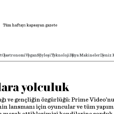
Tüm haftayı kapsayan gazete
t
Gastronomi
Vegan
Söyleşi
Teknoloji
Rüya Makineler
Deniz 
ara yolculuk
klığı ve gençliğin özgürlüğü: Prime Video’n
min lansmanı için oyuncular ve tüm yapım