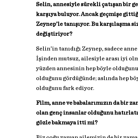
Selin, annesiyle sürekli çatışan bir 
karşıya buluyor. Ancak geçmişe gitti
Zeynep’le tanışıyor. Bu karşılaşma si
değiştiriyor?
Selin’in tanıdığı Zeynep, sadece anne
İşinden mutsuz, ailesiyle arası iyi ol
yüzden annesinin hep böyle olduğunu
olduğunu gördüğünde; aslında hep böyl
olduğunu fark ediyor.
Film, anne ve babalarımızın da bir za
olan genç insanlar olduğunu hatırlatıy
gözle bakmaya itti mi?
Biz çoğu zaman ailemizin de bir zam