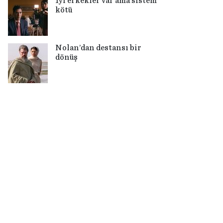
İyi erkekler var ama sistem
kötü
Nolan’dan destansı bir
dönüş