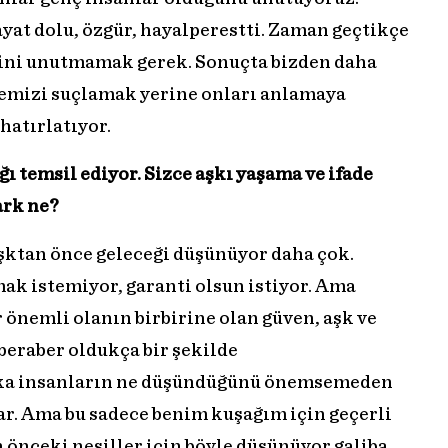
yat dolu, özgür, hayalperestti. Zaman geçtikçe
erini unutmamak gerek. Sonuçta bizden daha
lemizi suçlamak yerine onları anlamaya
hatırlatıyor.
ğı temsil ediyor. Sizce aşkı yaşama ve ifade
ark ne?
aşktan önce geleceği düşünüyor daha çok.
mak istemiyor, garanti olsun istiyor. Ama
önemli olanın birbirine olan güven, aşk ve
beraber oldukça bir şekilde
aşka insanların ne düşündüğünü önemsemeden
lar. Ama bu sadece benim kuşağım için geçerli
 önceki nesiller için böyle düşünüyor galiba.