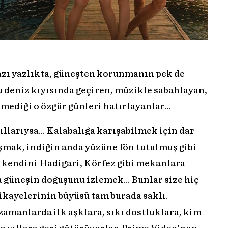
azı yazlıkta, güneşten korunmanın pek de
u deniz kıyısında geçiren, müzikle sabahlayan,
diği o özgür günleri hatırlayanlar...
larıysa... Kalabalığa karışabilmek için dar
aşmak, indiğin anda yüzüne fön tutulmuş gibi
 kendini Hadigari, Körfez gibi mekanlara
güneşin doğuşunu izlemek... Bunlar size hiç
hikayelerinin büyüsü tam burada saklı.
zamanlarda ilk aşklara, sıkı dostluklara, kim