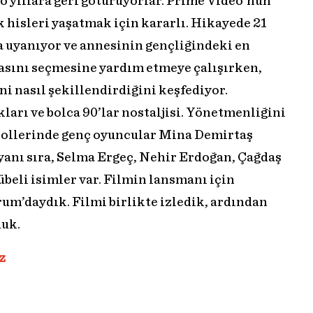
 yıllara geri götürüyorlar. Prime Video’nun
jik hisleri yaşatmak için kararlı. Hikayede 21
da uyanıyor ve annesinin gençliğindeki en
asını seçmesine yardım etmeye çalışırken,
i nasıl şekillendirdiğini keşfediyor.
kları ve bolca 90’lar nostaljisi. Yönetmenliğini
rollerinde genç oyuncular Mina Demirtaş
 yanı sıra, Selma Ergeç, Nehir Erdoğan, Çağdaş
beli isimler var. Filmin lansmanı için
um’daydık. Filmi birlikte izledik, ardından
duk.
z