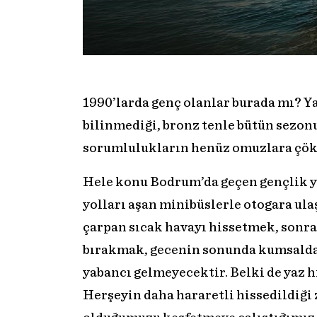
1990’larda genç olanlar burada mı? Y
bilinmediği, bronz tenle bütün sezon
sorumlulukların henüz omuzlara çökme
Hele konu Bodrum’da geçen gençlik yıl
yolları aşan minibüslerle otogara ul
çarpan sıcak havayı hissetmek, sonra
bırakmak, gecenin sonunda kumsalda 
yabancı gelmeyecektir. Belki de yaz 
Herşeyin daha hararetli hissedildiği 