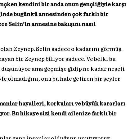
gençken kendini bir anda onun gençliğiyle karşı
ğinde bugünkü annesinden çok farklı bir
zce Selin’in annesine bakışını nasıl
 olan Zeynep. Selin sadece o kadarını görmüş.
mayan bir Zeynep biliyor sadece. Ve belki bu
 düşünüyor ama geçmişe gidip ne kadar neşeli
e olmadığını, onu bu hale getiren bir şeyler
manlar hayalleri, korkuları ve büyük kararları
or. Bu hikaye sizi kendi ailenize farklı bir
anlar genç insanlar olduğunu unutuyoruz.