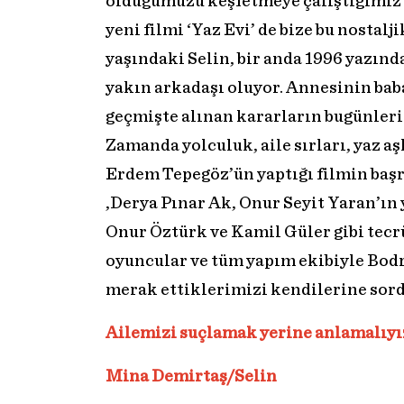
olduğumuzu keşfetmeye çalıştığımız o
yeni filmi ‘Yaz Evi’ de bize bu nostal
yaşındaki Selin, bir anda 1996 yazın
yakın arkadaşı oluyor. Annesinin bab
geçmişte alınan kararların bugünlerin
Zamanda yolculuk, aile sırları, yaz aş
Erdem Tepegöz’ün yaptığı filmin baş
,Derya Pınar Ak, Onur Seyit Yaran’ın
Onur Öztürk ve Kamil Güler gibi tecrü
oyuncular ve tüm yapım ekibiyle Bodr
merak ettiklerimizi kendilerine sor
Ailemizi suçlamak yerine anlamalıyı
Mina Demirtaş/Selin