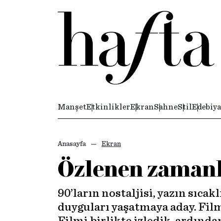
Manşet
Etkinlikler
Ekran
Sahne
Stil
Edebiya
Anasayfa
Ekran
Özlenen zamanl
90’ların nostaljisi, yazın sıca
duyguları yaşatmaya aday. Fil