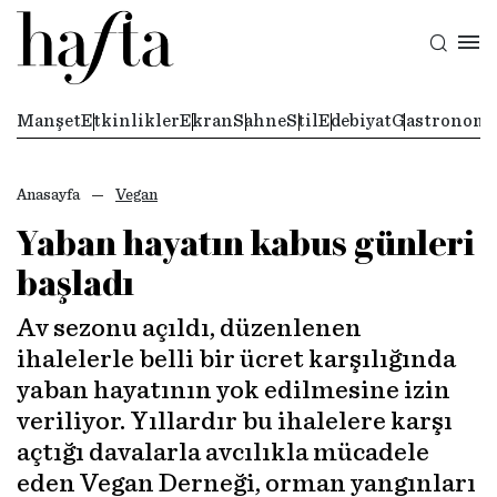
Manşet
Etkinlikler
Ekran
Sahne
Stil
Edebiyat
Gastronomi
Anasayfa
Vegan
Yaban hayatın kabus günleri
başladı
Av sezonu açıldı, düzenlenen
ihalelerle belli bir ücret karşılığında
yaban hayatının yok edilmesine izin
veriliyor. Yıllardır bu ihalelere karşı
açtığı davalarla avcılıkla mücadele
eden Vegan Derneği, orman yangınları