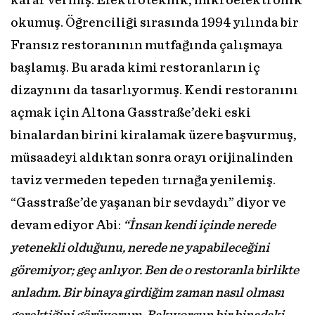
karar vermiş. Elektroteknik, mikroelektronik
okumuş. Öğrenciliği sırasında 1994 yılında bir
Fransız restoranının mutfağında çalışmaya
başlamış. Bu arada kimi restoranların iç
dizaynını da tasarlıyormuş. Kendi restoranını
açmak için Altona Gasstraße’deki eski
binalardan birini kiralamak üzere başvurmuş,
müsaadeyi aldıktan sonra orayı orijinalinden
taviz vermeden tepeden tırnağa yenilemiş.
“Gasstraße’de yaşanan bir sevdaydı” diyor ve
devam ediyor Abi:
“İnsan kendi içinde nerede
yetenekli olduğunu, nerede ne yapabileceğini
göremiyor; geç anlıyor. Ben de o restoranla birlikte
anladım. Bir binaya girdiğim zaman nasıl olması