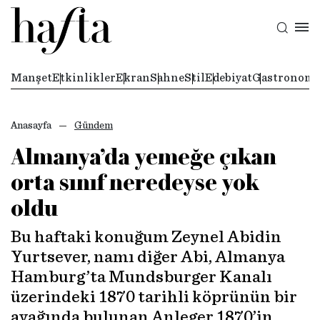
Manşet
Etkinlikler
Ekran
Sahne
Stil
Edebiyat
Gastronomi
Anasayfa
Gündem
Almanya’da yemeğe çıkan
orta sınıf neredeyse yok
oldu
Bu haftaki konuğum Zeynel Abidin
Yurtsever, namı diğer Abi, Almanya
Hamburg’ta Mundsburger Kanalı
üzerindeki 1870 tarihli köprünün bir
ayağında bulunan Anleger 1870’in