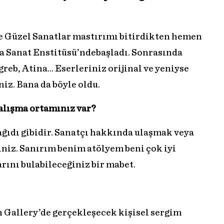
e Güzel Sanatlar mastırımı bitirdikten hemen
a Sanat Enstitüsü’ndebaşladı. Sonrasında
reb, Atina… Eserleriniz orijinal ve yeniyse
iz. Bana da böyle oldu.
alışma ortamınız var?
ağıdı gibidir. Sanatçı hakkında ulaşmak veya
siniz. Sanırım benim atölyem beni çok iyi
arını bulabileceğiniz bir mabet.
 Gallery’de gerçekleşecek kişisel sergim