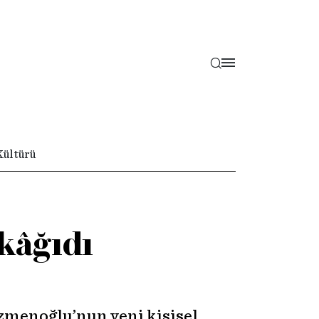
Kültürü
kâğıdı
Özmenoğlu’nun yeni kişisel