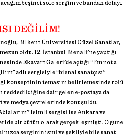
acağım beşinci solo sergim ve bundan dolayı
SI DEĞİLİM!
oğlu, Bilkent Üniversitesi Güzel Sanatlar,
ezun oldu. 12. İstanbul Bienali’ne yaptığı
nesinde Ekavart Galeri’de açtığı “I’m not a
ilim” adlı sergisiyle “bienal sanatçısı”
gi konseptinin temasını belirlemesinde rolü
n reddedildiğine dair gelen e-postaya da
t ve medya çevrelerinde konuşuldu.
blalarım’’ isimli sergisi ise Ankara ve
leride bir bütün olarak gerçekleşmişti. O güne
nızca serginin ismi ve şekliyle bile sanat