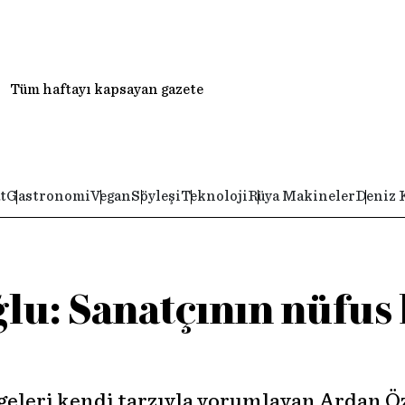
Tüm haftayı kapsayan gazete
t
Gastronomi
Vegan
Söyleşi
Teknoloji
Rüya Makineler
Deniz 
u: Sanatçının nüfus 
mgeleri kendi tarzıyla yorumlayan Ardan 