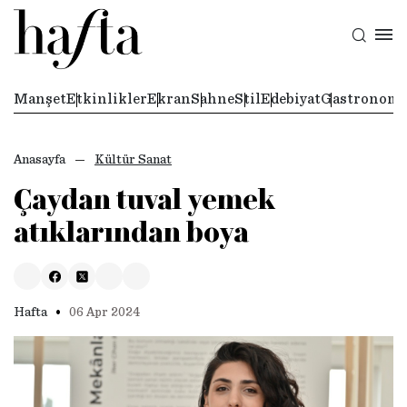
Manşet
Etkinlikler
Ekran
Sahne
Stil
Edebiyat
Gastronomi
Anasayfa
Kültür Sanat
Çaydan tuval yemek
atıklarından boya
•
Hafta
06 Apr 2024