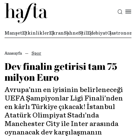
Manşet
Etkinlikler
Ekran
Sahne
Stil
Edebiyat
Gastronomi
Anasayfa
Spor
Dev finalin getirisi tam 75
milyon Euro
Avrupa’nın en iyisinin belirleneceği
UEFA Şampiyonlar Ligi Finali’nden
en kârlı Türkiye çıkacak! İstanbul
Atatürk Olimpiyat Stadı’nda
Manchester City ile Inter arasında
oynanacak dev karşılaşmanın