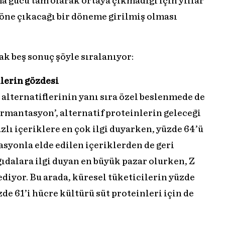
a gücü tam olarak ortaya çıkmadığı için yıllar
e öne çıkacağı bir döneme girilmiş olması
k beş sonuç şöyle sıralanıyor:
lerin gözdesi
 alternatiflerinin yanı sıra özel beslenmede de
ermantasyon’, alternatif proteinlerin geleceği
azlı içeriklere en çok ilgi duyarken, yüzde 64’ü
yonla elde edilen içeriklerden de geri
gıdalara ilgi duyan en büyük pazar olurken, Z
ediyor. Bu arada, küresel tüketicilerin yüzde
zde 61’i hücre kültürü süt proteinleri için de