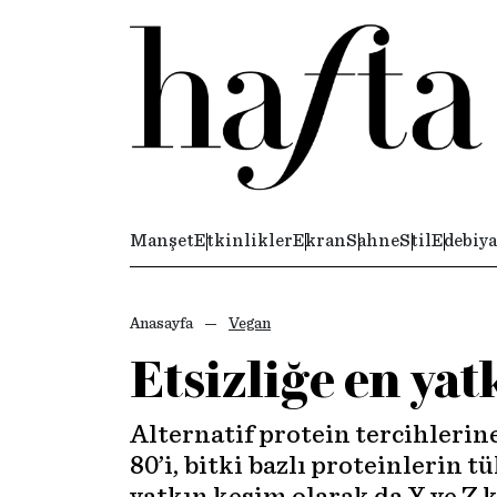
Manşet
Etkinlikler
Ekran
Sahne
Stil
Edebiya
Anasayfa
Vegan
Etsizliğe en yat
Alternatif protein tercihlerine
80’i, bitki bazlı proteinlerin 