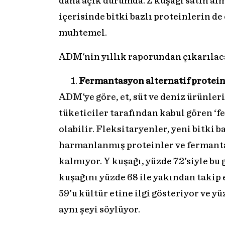
daha açık durumda. Z kuşağı satın alm
içerisinde bitki bazlı proteinlerin d
muhtemel.
ADM'nin yıllık raporundan çıkarılaca
Fermantasyon alternatif protein
ADM'ye göre, et, süt ve deniz ürünleri
tüketiciler tarafından kabul gören ‘f
olabilir. Fleksitaryenler, yeni bitki b
harmanlanmış proteinler ve fermantas
kalmıyor. Y kuşağı, yüzde 72’siyle bu 
kuşağını yüzde 68 ile yakından takip 
59’u kültür etine ilgi gösteriyor ve yü
aynı şeyi söylüyor.