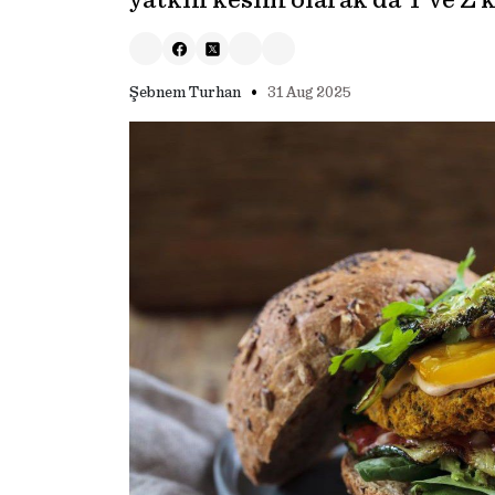
yatkın kesim olarak da Y ve Z k
•
Şebnem Turhan
31 Aug 2025