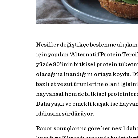
Nesiller değiştikçe beslenme alışkanl
için yapılan ‘Alternatif Protein Terci
yüzde 80’inin bitkisel protein tüketm
olacağına inandığını ortaya koydu. D
bazlı et ve süt ürünlerine olan ilgisi
hayvansal hem de bitkisel proteinlere
Daha yaşlı ve emekli kuşak ise hayvan
iddiasını sürdürüyor.
Rapor sonuçlarına göre her nesil daha