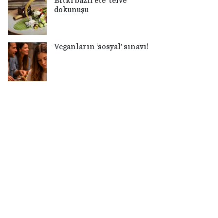
Bitki bazlı ete ‘telve’
dokunuşu
Veganların ‘sosyal’ sınavı!