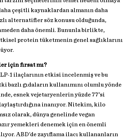
am tarzını seçmelerinin temel nedeni olmaya
 daha çeşitli kaynaklardan almanın daha
zlı alternatifler söz konusu olduğunda,
enmeden daha önemli. Bununla birlikte,
bitkisel protein tüketmenin genel sağlıklarını
lüyor.
er için fırsat mı?
P-1 ilaçlarının etkisi incelenmiş ve bu
tki bazlı gıdaların kullanımını olumlu yönde
nde, esnek vejetaryenlerin yüzde 77’si
laylaştırdığına inanıyor. Nitekim, kilo
sız olarak, dünya genelinde vegan
 hazır yemekleri denemek için en önemli
lıyor. ABD'de zayıflama ilacı kullananların