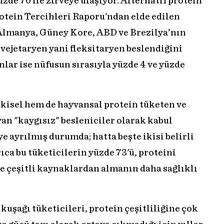
üzde 70 ile zirveye ulaşıyor. Alternatif protein
otein Tercihleri Raporu'ndan elde edilen
n Almanya, Güney Kore, ABD ve Brezilya’nın
 vejetaryen yani fleksitaryen beslendiğini
nlar ise nüfusun sırasıyla yüzde 4 ve yüzde
tkisel hem de hayvansal protein tüketen ve
an "kaygısız" besleniciler olarak kabul
ye ayrılmış durumda; hatta beşte ikisi belirli
ca bu tüketicilerin yüzde 73'ü, proteini
e çeşitli kaynaklardan almanın daha sağlıklı
kuşağı tüketicileri, protein çeşitliliğine çok