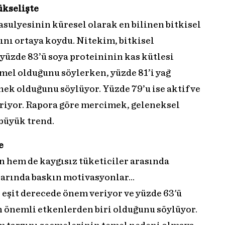
ükselişte
sulyesinin küresel olarak en bilinen bitkisel
ını ortaya koydu. Nitekim, bitkisel
yüzde 83’ü soya proteininin kas kütlesi
emel olduğunu söylerken, yüzde 81’i yağ
nek olduğunu söylüyor. Yüzde 79’u ise aktif ve
diriyor. Rapora göre mercimek, geleneksel
 büyük trend.
e
n hem de kaygısız tüketiciler arasında
arında baskın motivasyonlar...
 eşit derecede önem veriyor ve yüzde 63'ü
n önemli etkenlerden biri olduğunu söylüyor.