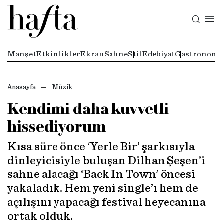
Manşet
Etkinlikler
Ekran
Sahne
Stil
Edebiyat
Gastronomi
Anasayfa
Müzik
Kendimi daha kuvvetli
hissediyorum
Kısa süre önce ‘Yerle Bir’ şarkısıyla
dinleyicisiyle buluşan Dilhan Şeşen’i
sahne alacağı ‘Back In Town’ öncesi
yakaladık. Hem yeni single’ı hem de
açılışını yapacağı festival heyecanına
ortak olduk.