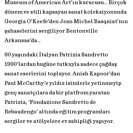
Museum of American Art’ın kurucusu… Birçok
dönem ve stili kapsayan sanat koleksiyonunda
Georgia O’Keefe’den Jean Michel Basquiat’nın
şahaselerini sergiliyor Bentonville
Arkansas’da…
60 yaşındaki İtalyan Patrizia Sandretto
1990’lardan bugüne tutkuyla sadece çağdaş
sanat eserlerini topluyor. Anish Kapoor’dan
Paul McCarthy’e yıldız isimlerle yetinmeyip
genç sanatçılara da bir platfrom yaratan
Patrizia, ‘Fondazione Sandretto de
Rebaudengo’ altında eğitim programları
sergiler ve atölyelere ev sahipliği yapıyor.