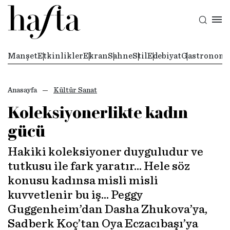
Manşet
Etkinlikler
Ekran
Sahne
Stil
Edebiyat
Gastronomi
Anasayfa
Kültür Sanat
Koleksiyonerlikte kadın
gücü
Hakiki koleksiyoner duyguludur ve
tutkusu ile fark yaratır… Hele söz
konusu kadınsa misli misli
kuvvetlenir bu iş… Peggy
Guggenheim’dan Dasha Zhukova’ya,
Sadberk Koç’tan Oya Eczacıbaşı’ya