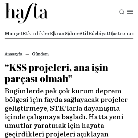
Manşet
Etkinlikler
Ekran
Sahne
Stil
Edebiyat
Gastronomi
Anasayfa
Gündem
“KSS projeleri, ana işin
parçası olmalı”
Bugünlerde pek çok kurum deprem
bölgesi için fayda sağlayacak projeler
geliştirmeye, STK’larla dayanışma
içinde çalışmaya başladı. Hatta yeni
umutlar yaratmak için hayata
geçirdikleri projeleri açıklayan