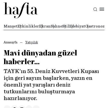
Manşet
Etkinlikler
Ekran
Sahne
Stil
Edebiyat
Gastronomi
Anasayfa
Yatçılık
Mavi dünyadan güzel
haberler…
TAYK’ın 55. Deniz Kuvvetleri Kupası
için geri sayım başlarken, yazın en
önemli yat yarışları deniz
tutkunlarını buluşturmaya
hazırlanıyor.