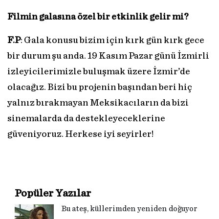
Filmin galasına özel bir etkinlik gelir mi?
F.P
: Gala konusu bizim için kırk gün kırk gece
bir durum şu anda. 19 Kasım Pazar günü İzmirli
izleyicilerimizle buluşmak üzere İzmir’de
olacağız. Bizi bu projenin başından beri hiç
yalnız bırakmayan Meksikacıların da bizi
sinemalarda da destekleyeceklerine
güveniyoruz. Herkese iyi seyirler!
Popüler Yazılar
Bu ateş, küllerimden yeniden doğuyor