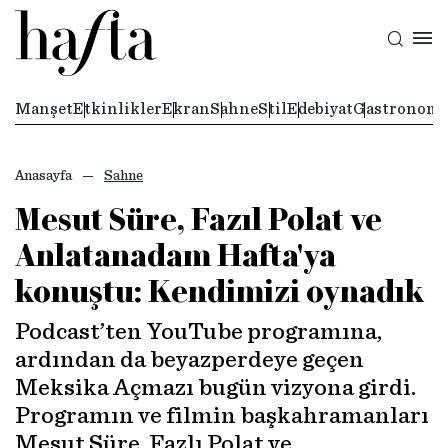
Manşet
Etkinlikler
Ekran
Sahne
Stil
Edebiyat
Gastronomi
Anasayfa
Sahne
Mesut Süre, Fazıl Polat ve
Anlatanadam Hafta'ya
konuştu: Kendimizi oynadık
Podcast’ten YouTube programına,
ardından da beyazperdeye geçen
Meksika Açmazı bugün vizyona girdi.
Programın ve filmin başkahramanları
Mesut Süre, Fazlı Polat ve