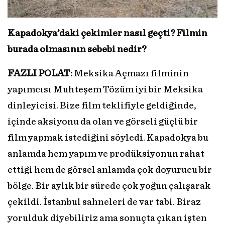
Kapadokya’daki çekimler nasıl geçti? Filmin
burada olmasının sebebi nedir?
FAZLI POLAT:
Meksika Açmazı filminin
yapımcısı Muhteşem Tözüm iyi bir Meksika
dinleyicisi. Bize film teklifiyle geldiğinde,
içinde aksiyonu da olan ve görseli güçlü bir
film yapmak istediğini söyledi. Kapadokya bu
anlamda hem yapım ve prodüksiyonun rahat
ettiği hem de görsel anlamda çok doyurucu bir
bölge. Bir aylık bir sürede çok yoğun çalışarak
çekildi. İstanbul sahneleri de var tabi. Biraz
yorulduk diyebiliriz ama sonuçta çıkan işten