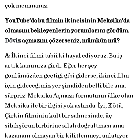
çok memnunuz.
YouTube’da bu filmin ikincisinin Meksika’da
olmasını bekleyenlerin yorumlarını gördüm.
Döviz
açmazını çözerseniz, mümkün mü?
A:
İkinci filmi tabii ki hayal ediyoruz. Bu iş
artık kanımıza girdi. Eğer her şey
gönlümüzden geçtiği gibi giderse, ikinci film
için gideceğimiz yer şimdiden belli bile ama
sürpriz! Meksika Açmazı formatının ülke olan
Meksika ile bir ilgisi yok aslında. İyi, Kötü,
Çirkin filminin kült bir sahnesinde, üç
silahşörün birbirine silah doğrultması ama
kazananı olmayan bir kilitlenmeyi anlatıyor