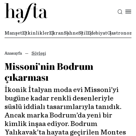
Manşet
Etkinlikler
Ekran
Sahne
Stil
Edebiyat
Gastronomi
Anasayfa
Söyleşi
Missoni’nin Bodrum
çıkarması
İkonik İtalyan moda evi Missoni’yi
bugüne kadar renkli desenleriyle
süslü iddialı tasarımlarıyla tanıdık.
Ancak marka Bodrum’da yeni bir
kimlik inşaa ediyor. Bodrum
Yalıkavak’ta hayata geçirilen Montes