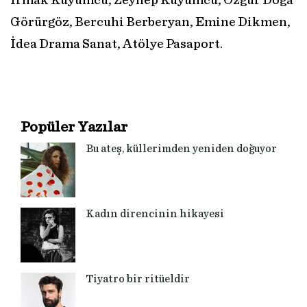
Irmak Kuyumcu, Zeynep Kuyumcu, Özgür Doğa
Görürgöz, Bercuhi Berberyan, Emine Dikmen,
İdea Drama Sanat, Atölye Pasaport.
Popüler Yazılar
Bu ateş, küllerimden yeniden doğuyor
Kadın direncinin hikayesi
Tiyatro bir ritüeldir