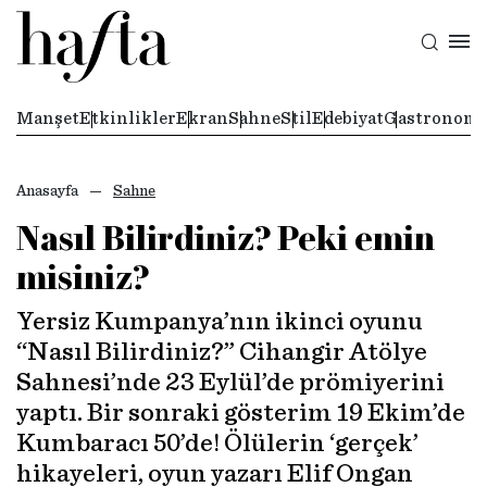
Manşet
Etkinlikler
Ekran
Sahne
Stil
Edebiyat
Gastronomi
Anasayfa
Sahne
Nasıl Bilirdiniz? Peki emin
misiniz?
Yersiz Kumpanya’nın ikinci oyunu
“Nasıl Bilirdiniz?” Cihangir Atölye
Sahnesi’nde 23 Eylül’de prömiyerini
yaptı. Bir sonraki gösterim 19 Ekim’de
Kumbaracı 50’de! Ölülerin ‘gerçek’
hikayeleri, oyun yazarı Elif Ongan