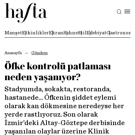
Manşet
Etkinlikler
Ekran
Sahne
Stil
Edebiyat
Gastronomi
Anasayfa
Gündem
Öfke kontrolü patlaması
neden yaşanıyor?
Stadyumda, sokakta, restoranda,
hastanede… Öfkenin şiddet eylemi
olarak kan dökmesine neredeyse her
yerde rastlıyoruz. Son olarak
İzmir’deki Altay-Göztepe derbisinde
yaşanılan olaylar üzerine Klinik