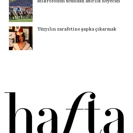
Mikrofonun ucundan asırlık heyecan
Yüzyılın zarafetine şapka çıkarmak