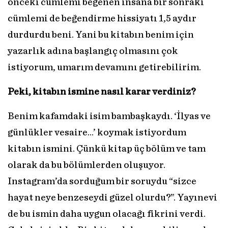
önceki cümlemi beğenen insana bir sonraki
cümlemi de beğendirme hissiyatı 1,5 aydır
durdurdu beni. Yani bu kitabın benim için
yazarlık adına başlangıç olmasını çok
istiyorum, umarım devamını getirebilirim.
Peki, kitabın ismine nasıl karar verdiniz?
Benim kafamdaki isim bambaşkaydı. ‘İlyas ve
günlükler vesaire…’ koymak istiyordum
kitabın ismini. Çünkü kitap üç bölüm ve tam
olarak da bu bölümlerden oluşuyor.
Instagram’da sorduğum bir soruydu “sizce
hayat neye benzeseydi güzel olurdu?”. Yayınevi
de bu ismin daha uygun olacağı fikrini verdi.