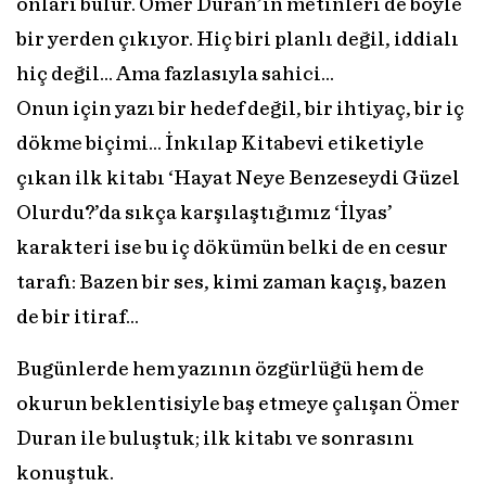
onları bulur. Ömer Duran’ın metinleri de böyle
bir yerden çıkıyor. Hiç biri planlı değil, iddialı
hiç değil... Ama fazlasıyla sahici…
Onun için yazı bir hedef değil, bir ihtiyaç, bir iç
dökme biçimi... İnkılap Kitabevi etiketiyle
çıkan ilk kitabı ‘Hayat Neye Benzeseydi Güzel
Olurdu?’da sıkça karşılaştığımız ‘İlyas’
karakteri ise bu iç dökümün belki de en cesur
tarafı: Bazen bir ses, kimi zaman kaçış, bazen
de bir itiraf…
Bugünlerde hem yazının özgürlüğü hem de
okurun beklentisiyle baş etmeye çalışan Ömer
Duran ile buluştuk; ilk kitabı ve sonrasını
konuştuk.