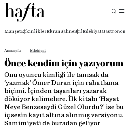
Manşet
Etkinlikler
Ekran
Sahne
Stil
Edebiyat
Gastronomi
Anasayfa
Edebiyat
Önce kendim için yazıyorum
Onu oyuncu kimliği ile tanısak da
‘yazmak’ Ömer Duran için rahatlama
biçimi. İçinden taşanları yazarak
döküyor kelimelere. İlk kitabı ‘Hayat
Neye Benzeseydi Güzel Olurdu?’ ise bu
iç sesin kayıt altına alınmış versiyonu.
Samimiyeti de buradan geliyor