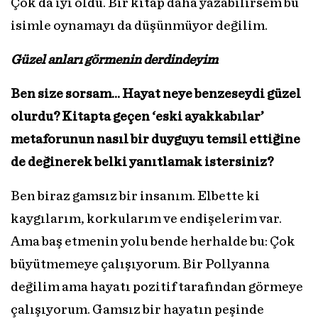
Çok da iyi oldu. Bir kitap daha yazabilirsem bu
isimle oynamayı da düşünmüyor değilim.
Güzel anları
görmenin
derdindeyim
Ben size sorsam… Hayat neye benzeseydi güzel
olurdu? Kitapta geçen ‘eski ayakkabılar’
metaforunun nasıl bir duyguyu temsil ettiğine
de değinerek belki yanıtlamak istersiniz?
Ben biraz gamsız bir insanım. Elbette ki
kaygılarım, korkularım ve endişelerim var.
Ama baş etmenin yolu bende herhalde bu: Çok
büyütmemeye çalışıyorum. Bir Pollyanna
değilim ama hayatı pozitif tarafından görmeye
çalışıyorum. Gamsız bir hayatın peşinde