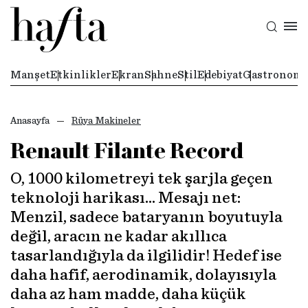
Manşet
Etkinlikler
Ekran
Sahne
Stil
Edebiyat
Gastronomi
Anasayfa
Rüya Makineler
Renault Filante Record
O, 1000 kilometreyi tek şarjla geçen
teknoloji harikası… Mesajı net:
Menzil, sadece bataryanın boyutuyla
değil, aracın ne kadar akıllıca
tasarlandığıyla da ilgilidir! Hedef ise
daha hafif, aerodinamik, dolayısıyla
daha az ham madde, daha küçük