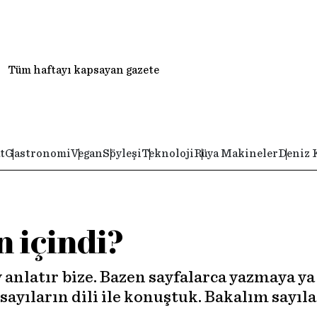
Tüm haftayı kapsayan gazete
t
Gastronomi
Vegan
Söyleşi
Teknoloji
Rüya Makineler
Deniz 
n içindi?
 anlatır bize. Bazen sayfalarca yazmaya y
sayıların dili ile konuştuk. Bakalım sayıl