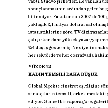
yaptı. Stüdyo şirketleri ile yapılan ü
sonuçlanmasının ardından gelen bu gr
bilinmiyor. Fakat en son 2007’de 100
yaklaşık 2,1 milyar dolara mal olmuş
istatistiklerine göre, TV dizi yazarla
çalışırken daha yüksek yazar/yapımcı
%4 düşüş göstermiş. Ne diyelim; haksı
her sektörde ve her coğrafyada hakim
YÜZDE 42
KADIN TEMSİLİ DAHA DÜŞÜK
Global ölçekte cinsiyet eşitliğine s
sanatçıların temsili, erkek meslekta
ediyor. Güncel bir rapora göre, galeri