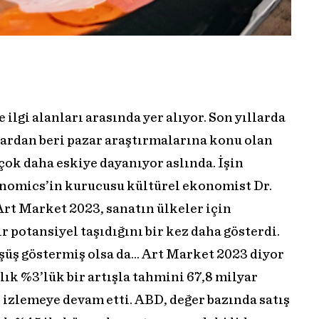
ilgi alanları arasında yer alıyor. Son yıllarda
llardan beri pazar araştırmalarına konu olan
çok daha eskiye dayanıyor aslında. İşin
conomics’in kurucusu kültürel ekonomist Dr.
rt Market 2023, sanatın ülkeler için
potansiyel taşıdığını bir kez daha gösterdi.
şüş göstermiş olsa da… Art Market 2023 diyor
llık %3’lük bir artışla tahmini 67,8 milyar
r izlemeye devam etti. ABD, değer bazında satış