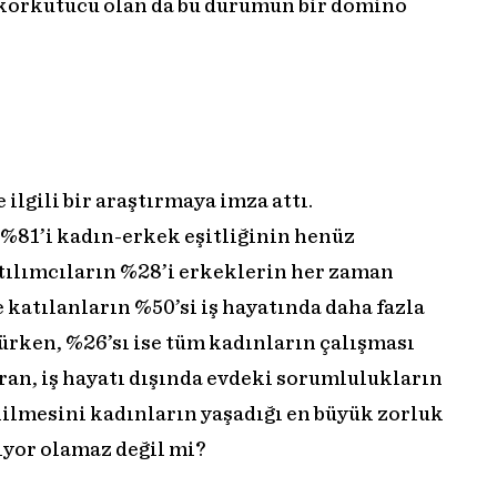
l korkutucu olan da bu durumun bir domino
ilgili bir araştırmaya imza attı.
 %81’i kadın-erkek eşitliğinin henüz
tılımcıların %28’i erkeklerin her zaman
 katılanların %50’si iş hayatında daha fazla
ürken, %26’sı ise tüm kadınların çalışması
ran, iş hayatı dışında evdeki sorumlulukların
ilmesini kadınların yaşadığı en büyük zorluk
ıyor olamaz değil mi?