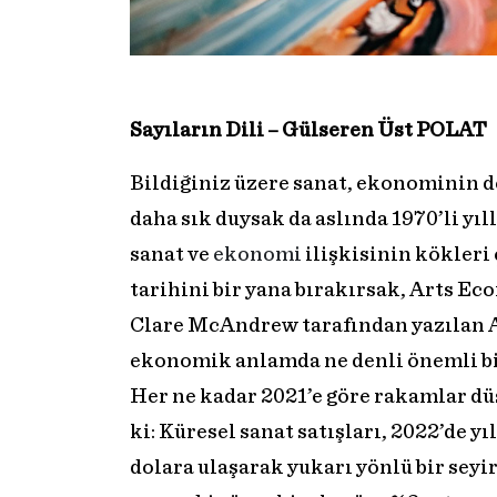
Sayıların Dili – Gülseren Üst POLAT
Bildiğiniz üzere sanat, ekonominin de 
daha sık duysak da aslında 1970’li yı
sanat ve
ekonomi
ilişkisinin kökleri 
tarihini bir yana bırakırsak, Arts E
Clare McAndrew tarafından yazılan A
ekonomik anlamda ne denli önemli bir 
Her ne kadar 2021’e göre rakamlar dü
ki: Küresel sanat satışları, 2022’de yı
dolara ulaşarak yukarı yönlü bir seyi