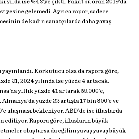
i yılda ise %42’ye çıktı. Fakat bu oran 2019’da
eviyesine gelemedi. Ayrıca rapor, sadece
şmesinin de kadın sanatçılarda daha yavaş
 yayınlandı. Korkutucu olsa da rapora göre,
zde 21, 2024 yılında ise yüzde 4 artacak.
nsa’da yıllık yüzde 41 artarak 59.000’e,
, Almanya’da yüzde 22 artışla 17 bin 800’e ve
00'e ulaşması bekleniyor. ABD’de ise iflaslarda
n ediliyor. Rapora göre, iflasların büyük
letmeler oluştursa da eğilim yavaş yavaş büyük