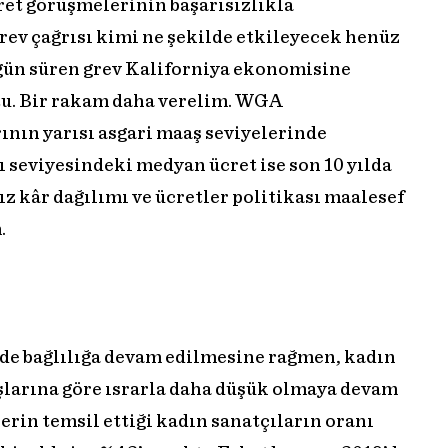
cret görüşmelerinin başarısızlıkla
ev çağrısı kimi ne şekilde etkileyecek henüz
 gün süren grev Kaliforniya ekonomisine
tu. Bir rakam daha verelim. WGA
rının yarısı asgari maaş seviyelerinde
 seviyesindeki medyan ücret ise son 10 yılda
z kâr dağılımı ve ücretler politikası maalesef
.
özde bağlılığa devam edilmesine rağmen, kadın
şlarına göre ısrarla daha düşük olmaya devam
lerin temsil ettiği kadın sanatçıların oranı