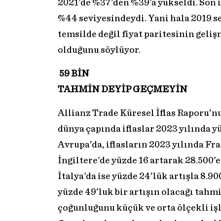
2021’de %37’den %39’a yükseldi. Son ik
%44 seviyesindeydi. Yani hala 2019 s
temsilde değil fiyat paritesinin geli
olduğunu söylüyor.
59 BİN
TAHMİN DEYİP GEÇMEYİN
Allianz Trade Küresel İflas Raporu’nu
dünya çapında iflaslar 2023 yılında yü
Avrupa’da, iflasların 2023 yılında Fra
İngiltere'de yüzde 16 artarak 28.500’e
İtalya'da ise yüzde 24’lük artışla 8.9
yüzde 49’luk bir artışın olacağı tahmi
çoğunluğunu küçük ve orta ölçekli iş