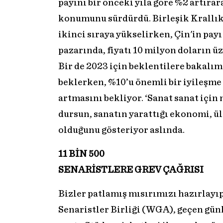
payını bir önceki yıla göre %2 artıra
konumunu sürdürdü. Birleşik Krallık, 
ikinci sıraya yükselirken, Çin'in pay
pazarında, fiyatı 10 milyon doların üz
Bir de 2023 için beklentilere bakalım
beklerken, %10’u önemli bir iyileşme 
artmasını bekliyor. ‘Sanat sanat için 
dursun, sanatın yarattığı ekonomi, ül
olduğunu gösteriyor aslında.
11 BİN 500
SENARİSTLERE GREV ÇAĞRISI
Bizler patlamış mısırımızı hazırlay
Senaristler Birliği (WGA), geçen günl