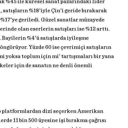
rak %45 ile küresel sanat pazarındaki lider
satışların %18’iyle Çin’i geride bırakarak
ı %17’ye geriledi. Güzel sanatlar müzayede
erinde olan eserlerin satışları ise %12 arttı.
. Bayilerin %4’ü satışlarda iyileşme
öngörüyor. Yüzde 60 ise çevrimiçi satışların
mi yoksa toplum için mi’ tartışmaları bir yana
keler için de sanatın ne denli önemli
ıp platformlardan dizi seçerken Amerikan
erde 11 bin 500 üyesine işi bırakma çağrısı