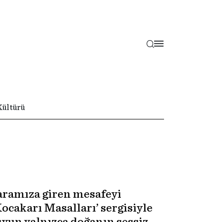
Kültürü
 aramıza giren mesafeyi
Kocakarı Masalları’ sergisiyle