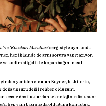
ı’
ve
‘Kocakarı Masalları’
sergisiyle aynı anda
ner, her ikisinde de aynı soruya yanıt arıyor:
 ve kadim bilgelikle kopan bağını nasıl
içinden yeniden ele alan Boyner, bitkilerin,
er doğa unsuru değil rehber olduğunu
lan sessiz dostluklardan teknolojinin üslubuna
değil hep yanı başımızda olduğunu konuştuk.