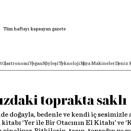
Tüm haftayı kapsayan gazete
t
Gastronomi
Vegan
Söyleşi
Teknoloji
Rüya Makineler
Deniz 
ızdaki toprakta saklı
e doğayla, bedenle ve kendi iç sesimizle
itabı ‘Yer ile Bir Otacının El Kitabı’ ve ‘