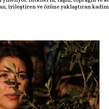
n yineliyor. Bitkilerin, taşın, toprağın ve 
tan, iyileştiren ve özüne yaklaştıran kadim 