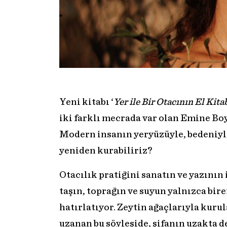
Yeni kitabı ‘
Yer ile Bir Otacının El Kitab
iki farklı mecrada var olan Emine Boy
Modern insanın yeryüzüyle, bedeniyle
yeniden kurabiliriz?
Otacılık pratiğini sanatın ve yazının 
taşın, toprağın ve suyun yalnızca bir
hatırlatıyor. Zeytin ağaçlarıyla kuru
uzanan bu söyleşide, şifanın uzakta 