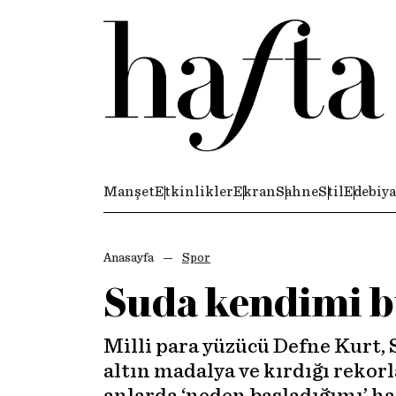
Manşet
Etkinlikler
Ekran
Sahne
Stil
Edebiya
Anasayfa
Spor
Suda kendimi 
Milli para yüzücü Defne Kurt,
altın madalya ve kırdığı rekorl