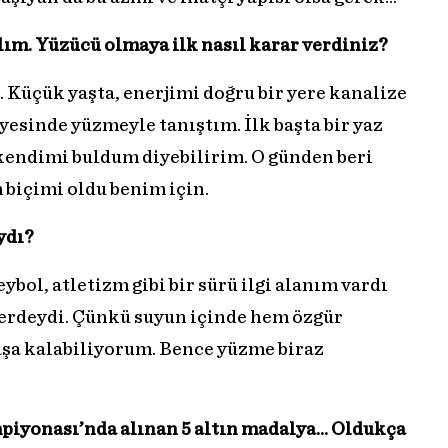
ım. Yüzücü olmaya ilk nasıl karar verdiniz?
 Küçük yaşta, enerjimi doğru bir yere kanalize
esinde yüzmeyle tanıştım. İlk başta bir yaz
kendimi buldum diyebilirim. O günden beri
 biçimi oldu benim için.
ydı?
ybol, atletizm gibi bir sürü ilgi alanım vardı
yerdeydi. Çünkü suyun içinde hem özgür
şa kalabiliyorum. Bence yüzme biraz
iyonası’nda alınan 5 altın madalya… Oldukça