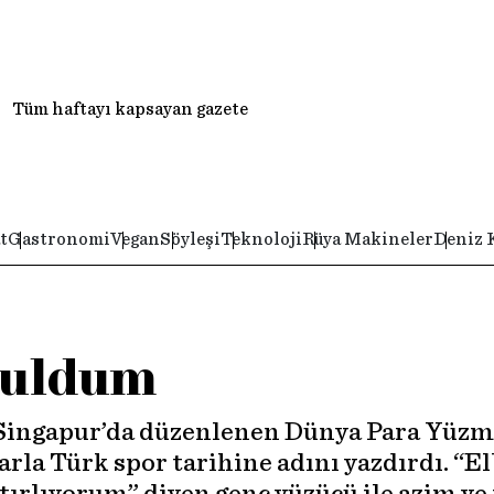
Tüm haftayı kapsayan gazete
t
Gastronomi
Vegan
Söyleşi
Teknoloji
Rüya Makineler
Deniz 
buldum
 Singapur’da düzenlenen Dünya Para Yüzm
arla Türk spor tarihine adını yazdırdı. “E