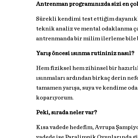
Antrenman programınızda sizi en çok 
Sürekli kendimi test ettiğim dayanık
teknik analiz ve mental odaklanma ça
antrenmanda bir milim ilerleme bile b
Yarış öncesi ısınma rutininiz nasıl?
Hem fiziksel hem zihinsel bir hazırl
ısınmaları ardından birkaç derin ne
tamamen yarışa, suya ve kendime oda
koparıyorum.
Peki, sırada neler var?
Kısa vadede hedefim, Avrupa Şampiyo
vadede ise Paralimpik Oyunlarında gir