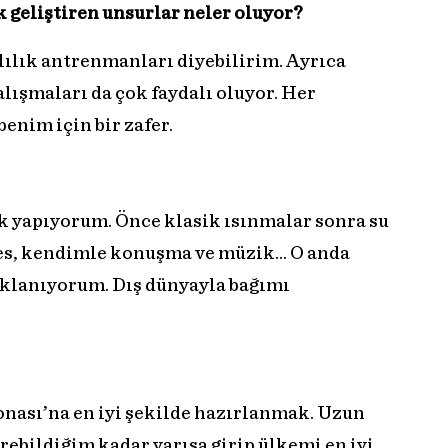
geliştiren unsurlar neler oluyor?
lılık antrenmanları diyebilirim. Ayrıca
lışmaları da çok faydalı oluyor. Her
enim için bir zafer.
ık yapıyorum. Önce klasik ısınmalar sonra su
fes, kendimle konuşma ve müzik… O anda
klanıyorum. Dış dünyayla bağımı
nası’na en iyi şekilde hazırlanmak. Uzun
ebildiğim kadar yarışa girip ülkemi en iyi