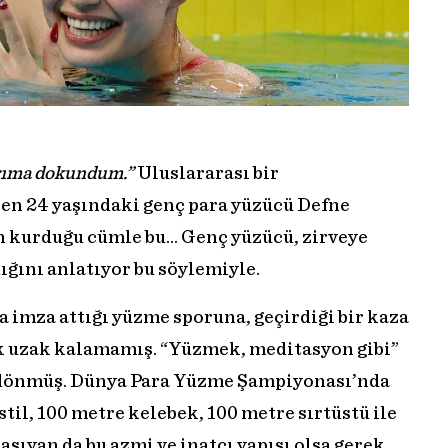
arıma dokundum.”
Uluslararası bir
nen 24 yaşındaki genç para yüzücü Defne
n kurduğu cümle bu… Genç yüzücü, zirveye
ığını anlatıyor bu söylemiyle.
a imza attığı yüzme sporuna, geçirdiği bir kaza
k uzak kalamamış. “Yüzmek, meditasyon gibi”
i dönmüş. Dünya Para Yüzme Şampiyonası’nda
stil, 100 metre kelebek, 100 metre sırtüstü ile
aşıyan da bu azmi ve inatçı yapısı olsa gerek…