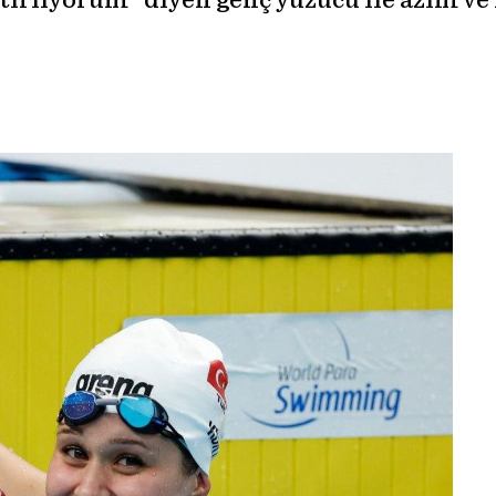
ırlıyorum” diyen genç yüzücü ile azim ve i