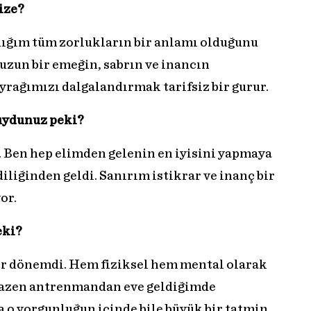
size?
ığım tüm zorlukların bir anlamı olduğunu
 uzun bir emeğin, sabrın ve inancın
yrağımızı dalgalandırmak tarifsiz bir gurur.
muydunuz peki?
 Ben hep elimden gelenin en iyisini yapmaya
liğinden geldi. Sanırım istikrar ve inanç bir
or.
eki?
bir dönemdi. Hem fiziksel hem mental olarak
Bazen antrenmandan eve geldiğimde
o yorgunluğun içinde bile büyük bir tatmin