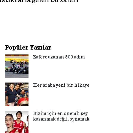
stikrarla gelen bu zaferi
Popüler Yazılar
Zafere uzanan 500 adım
Her araba yeni bir hikaye
Bizim için en önemli şey
kazanmak değil, oynamak