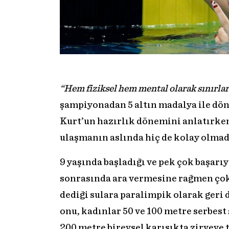
“Hem fiziksel hem mental olarak sınırl
şampiyonadan 5 altın madalya ile dö
Kurt’un hazırlık dönemini anlatırke
ulaşmanın aslında hiç de kolay olmad
9 yaşında başladığı ve pek çok başarıy
sonrasında ara vermesine rağmen ço
dediği sulara paralimpik olarak ger
onu, kadınlar 50 ve 100 metre serbest 
200 metre bireysel karışıkta zirveye t