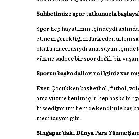
Sohbetimize spor tutkunuzla başlayal
Spor hep hayatımın içindeydi aslında.
etmem gerektiğini fark eden ailem say
okulu macerasıydı ama suyun içinde 
yüzme sadece bir spor değil, bir yaşam
Sporun başka dallarına ilginiz var mı
Evet. Çocukken basketbol, futbol, vole
ama yüzme benim için hep başka bir 
hissediyorum hem de kendimle baş ba
meditasyon gibi.
Singapur’daki Dünya Para Yüzme Şamp