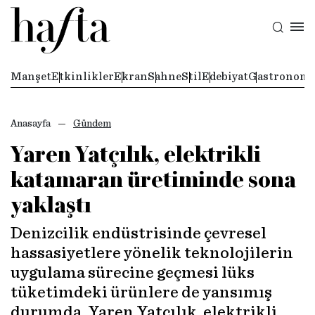
Manşet
Etkinlikler
Ekran
Sahne
Stil
Edebiyat
Gastronomi
Anasayfa
Gündem
Yaren Yatçılık, elektrikli
katamaran üretiminde sona
yaklaştı
Denizcilik endüstrisinde çevresel
hassasiyetlere yönelik teknolojilerin
uygulama sürecine geçmesi lüks
tüketimdeki ürünlere de yansımış
durumda. Yaren Yatçılık, elektrikli