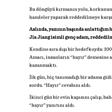
Bu döngüyü kırmanın yolu, korkunun
hamleler yaparak reddedilmeye karşı 
Aslında, yazının başında anlattığım 
Jia Jiang isimli genç adam, reddedil
Kendine sıra dışı bir hedef koydu: 1
Amacı, insanların “hayır” demesine a
kazanmaktı.
İlk gün, hiç tanımadığı bir adama gidi
sordu. “Hayır” cevabını aldı.
İkinci gün bir evin kapısını çalıp, ba
“hayır” yanıtını aldı.