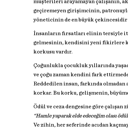
müşterileri arayamayan çalışanın, akl
geçiremeyen girişimcinin, patronuyla
yöneticinin de en büyük çekincesidi
İnsanların fırsatları elinin tersiyle
gelmesinin, kendisini yeni fikirlere
korkusu vardır.
Çoğunlukla çocukluk yıllarında yaşa
ve çoğu zaman kendini fark ettirmede
Reddedilen insan, farkında olmadan 
korkar. Bu korku, gelişmenin, büyüm
Ödül ve ceza dengesine göre çalışan z
“Hamle yaparak elde edeceğim olası ödül
Ve zihin, her seferinde acıdan kaçmay