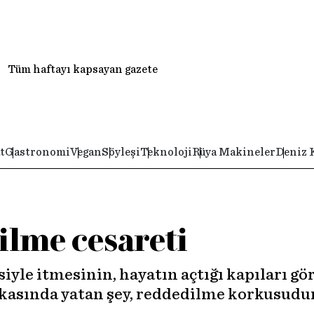
Tüm haftayı kapsayan gazete
t
Gastronomi
Vegan
Söyleşi
Teknoloji
Rüya Makineler
Deniz 
ilme cesareti
rsiyle itmesinin, hayatın açtığı kapıları 
rkasında yatan şey, reddedilme korkusudur