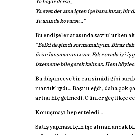
Ya hayır derse…
Ya evet der ama içten içe bana kızar, bir 
Ya anında kovarsa…”
Bu endişeler arasında savrulurken akl
“Belki de şimdi sormamalıyım. Biraz dah
ürün lansmanımız var. Eğer orada iyi iş 
istememe bile gerek kalmaz. Hem böylec
Bu düşünceye bir can simidi gibi sarıl
mantıklıydı… Başını eğdi, daha çok ç
artışı hiç gelmedi. Günler geçtikçe ce
Konuşmayı hep erteledi…
Satış yapması için işe alınan ancak bi