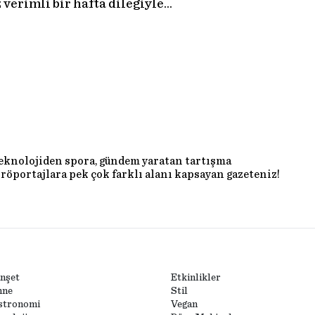
verimli bir hafta dileğiyle…
teknolojiden spora, gündem yaratan tartışma
röportajlara pek çok farklı alanı kapsayan gazeteniz!
nşet
Etkinlikler
hne
Stil
stronomi
Vegan