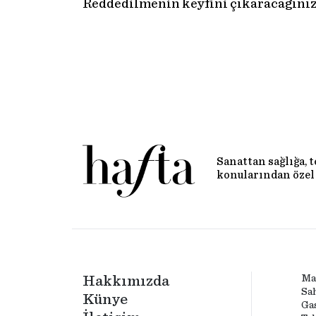
Reddedilmenin keyfini çıkaracağınız 
Sanattan sağlığa, 
konularından özel 
Hakkımızda
Ma
Sa
Künye
Ga