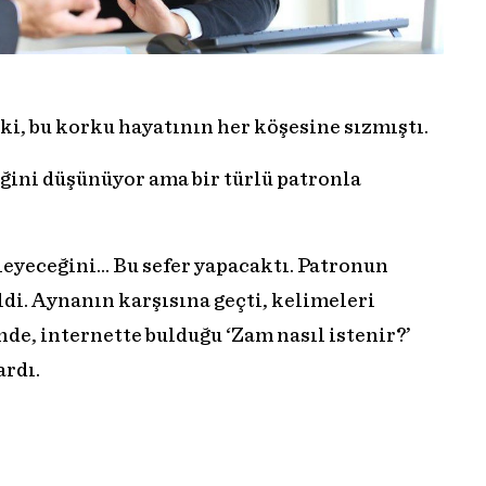
, bu korku hayatının her köşesine sızmıştı.
ğini düşünüyor ama bir türlü patronla
leyeceğini… Bu sefer yapacaktı. Patronun
di. Aynanın karşısına geçti, kelimeleri
inde, internette bulduğu ‘Zam nasıl istenir?’
ardı.