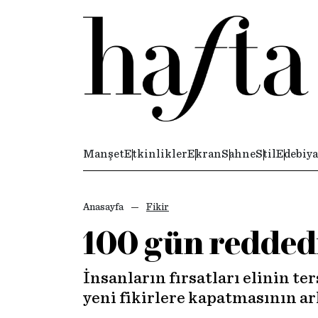
Manşet
Etkinlikler
Ekran
Sahne
Stil
Edebiya
Anasayfa
Fikir
100 gün redded
İnsanların fırsatları elinin te
yeni fikirlere kapatmasının a