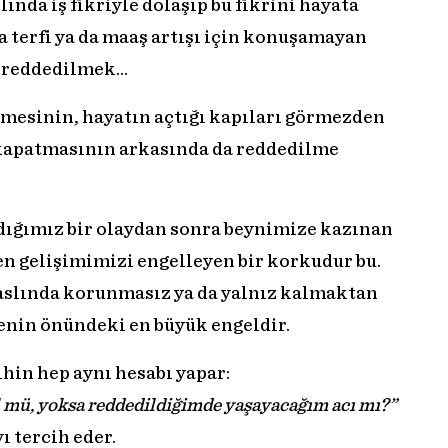
ında iş fikriyle dolaşıp bu fikrini hayata
 terfi ya da maaş artışı için konuşamayan
r reddedilmek…
 itmesinin, hayatın açtığı kapıları görmezden
 kapatmasının arkasında da reddedilme
dığımız bir olaydan sonra beynimize kazınan
n gelişimimizi engelleyen bir korkudur bu.
aslında korunmasız ya da yalnız kalmaktan
enin önündeki en büyük engeldir.
ihin hep aynı hesabı yapar:
 mü, yoksa reddedildiğimde yaşayacağım acı mı?”
ı tercih eder.