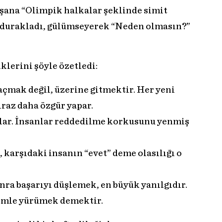
ışana “Olimpik halkalar şeklinde simit
n durakladı, gülümseyerek “Neden olmasın?”
klerini şöyle özetledi:
mak değil, üzerine gitmektir. Her yeni
iraz daha özgür yapar.
lar. İnsanlar reddedilme korkusunu yenmiş
, karşıdaki insanın “evet” deme olasılığı o
ra başarıyı düşlemek, en büyük yanılgıdır.
imle yürümek demektir.