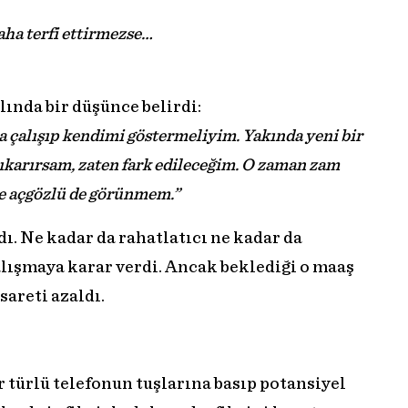
daha terfi ettirmezse…
ında bir düşünce belirdi:
a çalışıp kendimi göstermeliyim. Yakında yeni bir
çıkarırsam, zaten fark edileceğim. O zaman zam
e açgözlü de görünmem.”
dı. Ne kadar da rahatlatıcı ne kadar da
alışmaya karar verdi. Ancak beklediği o maaş
sareti azaldı.
r türlü telefonun tuşlarına basıp potansiyel