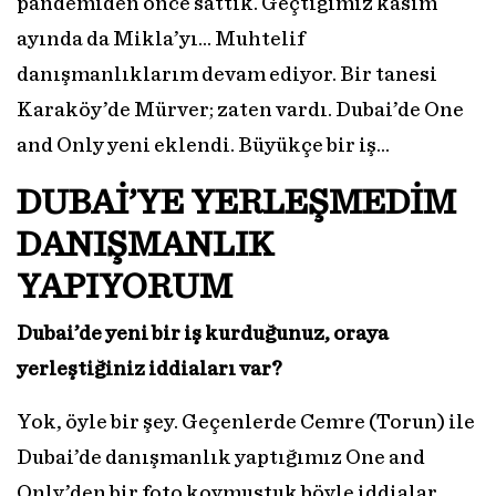
pandemiden önce sattık. Geçtiğimiz kasım
ayında da Mikla’yı… Muhtelif
danışmanlıklarım devam ediyor. Bir tanesi
Karaköy’de Mürver; zaten vardı. Dubai’de One
and Only yeni eklendi. Büyükçe bir iş…
DUBAİ’YE YERLEŞMEDİM
DANIŞMANLIK
YAPIYORUM
Dubai’de yeni bir iş kurduğunuz, oraya
yerleştiğiniz iddiaları var?
Yok, öyle bir şey. Geçenlerde Cemre (Torun) ile
Dubai’de danışmanlık yaptığımız One and
Only’den bir foto koymuştuk böyle iddialar