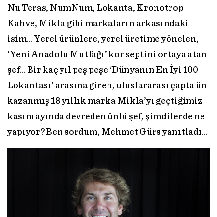
Nu Teras, NumNum, Lokanta, Kronotrop
Kahve, Mikla gibi markaların arkasındaki
isim… Yerel ürünlere, yerel üretime yönelen,
‘Yeni Anadolu Mutfağı’ konseptini ortaya atan
şef… Bir kaç yıl peş peşe ‘Dünyanın En İyi 100
Lokantası’ arasına giren, uluslararası çapta ün
kazanmış 18 yıllık marka Mikla’yı geçtiğimiz
kasım ayında devreden ünlü şef, şimdilerde ne
yapıyor? Ben sordum, Mehmet Gürs yanıtladı…