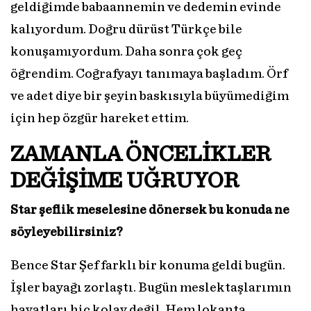
geldiğimde babaannemin ve dedemin evinde
kalıyordum. Doğru dürüst Türkçe bile
konuşamıyordum. Daha sonra çok geç
öğrendim. Coğrafyayı tanımaya başladım. Örf
ve adet diye bir şeyin baskısıyla büyümediğim
için hep özgür hareket ettim.
ZAMANLA ÖNCELİKLER
DEĞİŞİME UĞRUYOR
Star şeflik meselesine dönersek bu konuda ne
söyleyebilirsiniz?
Bence Star Şef farklı bir konuma geldi bugün.
İşler bayağı zorlaştı. Bugün meslektaşlarımın
hayatları hiç kolay değil. Hem lokanta