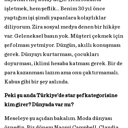
işletmek, hem şeflik... Benim 30 yıl önce
yaptığım işi şimdi yapanlara kolaylıklar
diliyorum. Zira sosyal medya denen bir hikâye
var. Geleneksel basın yok. Müşteri çekmek için
şef olması yetmiyor. Düzgün, akıllı konuşması
gerek. Dünyayı kurtarması, çocukları
doyurması, iklimi hesaba katması gerek. Bir de
para kazanması lazım ama onu çaktırmamalı.
Kabus gibi bir şey aslında.
Peki şu anda Türkiye’de star şef kategorisine
kim girer? Dünyada var mı?
Meseleye şu açıdan bakalım. Moda dünyası
örneğin. Bir dönem Naomi Campbell, Claudia