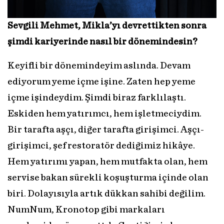
Sevgili Mehmet, Mikla’yı devrettikten sonra
şimdi kariyerinde nasıl bir dönemindesin?
Keyifli bir dönemindeyim aslında. Devam
ediyorum yeme içme işine. Zaten hep yeme
içme işindeydim. Şimdi biraz farklılaştı.
Eskiden hem yatırımcı, hem işletmeciydim.
Bir tarafta aşçı, diğer tarafta girişimci. Aşçı-
girişimci, şef restoratör dediğimiz hikâye.
Hem yatırımı yapan, hem mutfakta olan, hem
servise bakan sürekli koşuşturma içinde olan
biri. Dolayısıyla artık dükkan sahibi değilim.
NumNum, Kronotop gibi markaları