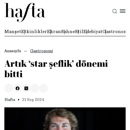
Manşet
Etkinlikler
Ekran
Sahne
Stil
Edebiyat
Gastronomi
Anasayfa
Gastronomi
Artık ‘star şeflik’ dönemi
bitti
•
Hafta
21 Sep 2024